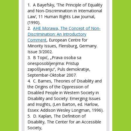
1. A Bayefsky, ‘The Principle of Equality
and Non-Discrimination in International
Law’, 11 Human Rights Law Journal,
(1990).
2.
AHE Morawa, The Concept of Non-
Discrimination: An Introductory
Comment
, European Centre for
Minority Issues, Flensburg, Germany.
Issue 3/2002.
3. B Topić, „Prava osoba sa
onesposobljenjima: Pristup
zapošljavanju“, Puls demokratije,
Septembar-Oktobar 2007.
4. C. Barnes, Theories of Disability and
the Origins of the Oppression of
Disabled People in Western Society in
Disability and Society: Emerging Issues
and Insights, (Len Barton, ed. Harlow,
Essex: Addison Wesley Longman, 1996).
5. D. Kaplan, The Definition of
Disability, The Center for an Accessible
Society,