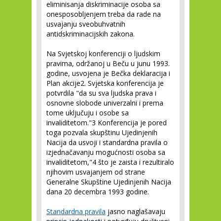
eliminisanja diskriminacije osoba sa
onesposobljenjem treba da rade na
usvajanju sveobuhvatnih
antidskriminacijskih zakona.
Na Svjetskoj konferenciji o ljudskim
pravima, održanoj u Beču u junu 1993.
godine, usvojena je Bečka deklaracija i
Plan akcije
2
. Svjetska konferencija je
potvrdila "da su sva ljudska prava i
osnovne slobode univerzalni i prema
tome uključuju i osobe sa
invaliditetom."
3
Konferencija je pored
toga pozvala skupštinu Ujedinjenih
Nacija da usvoji i standardna pravila o
izjednačavanju mogućnosti osoba sa
invaliditetom,"
4
što je zaista i rezultiralo
njihovim usvajanjem od strane
Generalne Skupštine Ujedinjenih Nacija
dana 20 decembra 1993 godine.
Standardna pravila
jasno naglašavaju