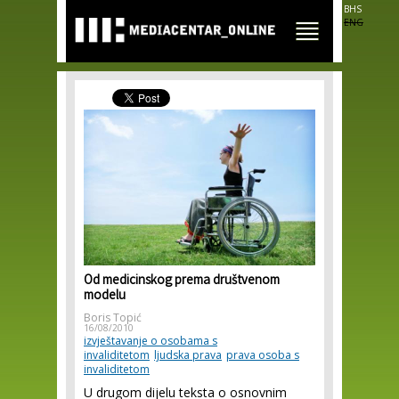
Skip to
BHS
main
ENG
content
Od medicinskog prema društvenom
modelu
Boris Topić
16/08/2010
izvještavanje o osobama s
invaliditetom
ljudska prava
prava osoba s
invaliditetom
U drugom dijelu teksta o osnovnim