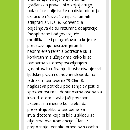
građanskih prava i bilo kojoj drugoj
oblasti” te dalje ističe da diskriminacija
uključuje i “uskraćivanje razumnih
adaptacija”. Dalje, Konvencija
objašnjava da su razumne adaptacije
“neophodne i odgovarajuće
modifikacije i prilagođavanja koje ne
predstavljaju nesrazmjeran ili
neprimjeren teret a potrebne su u
konkretnim slučajevima kako bi se
osobama sa onesposobljenjem
garantovalo uživanje ili ostvarivanje svih
ljudskih prava i osnovnih sloboda na
jednakim osnovama.”
9
Član 8.
naglašava potrebu podizanja svijesti o
sposobnostima i doprinosima osoba sa
invaliditetom stavljajući poseban
akcenat na medije koji treba da
prezentuju sliku o osobama sa
invaliditetom koja bi bila u skladu sa
ciljevima ove Konvencije. Član 19.
prepoznaje jednako pravo svih osoba