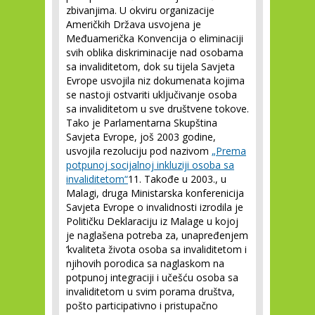
zbivanjima. U okviru organizacije
Američkih Država usvojena je
Međuamerička Konvencija o eliminaciji
svih oblika diskriminacije nad osobama
sa invaliditetom, dok su tijela Savjeta
Evrope usvojila niz dokumenata kojima
se nastoji ostvariti uključivanje osoba
sa invaliditetom u sve društvene tokove.
Tako je Parlamentarna Skupština
Savjeta Evrope, još 2003 godine,
usvojila rezoluciju pod nazivom
„Prema
potpunoj socijalnoj inkluziji osoba sa
invaliditetom“
11
. Takođe u 2003., u
Malagi, druga Ministarska konferenicija
Savjeta Evrope o invalidnosti izrodila je
Političku Deklaraciju iz Malage u kojoj
je naglašena potreba za, unapređenjem
‘kvaliteta života osoba sa invaliditetom i
njihovih porodica sa naglaskom na
potpunoj integraciji i učešću osoba sa
invaliditetom u svim porama društva,
pošto participativno i pristupačno