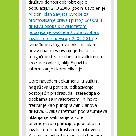
društvo donosi dobrobit cijeloj
populaciji.’
12
U 2006. godini usvojen je i
Akcioni plan Savjeta Evrope za
promovisanje prava i punog učešća u
društvu osoba s invaliditetom:
poboljšanje kvaliteta života osoba s
invaliditetom u Evropi 2006-2015
13
.
Između ostalog, ovaj Akcioni plan
poziva na ostvarivanje jednakosti
mogućnosti za osobe sa invaliditetom
kroz sve oblasti, uključujući tu
informisanje i komunikacije.
Gore navedeni dokumenti, u suštini,
naglašavaju potrebu odbacivanja
postojećih predrasuda i stereotipa o
osobama sa invaliditetom i njihovo
tretiranje kao punopravnih članova
društva. Ovakav tretman podrazumijeva
uklanjanje svih barijera koje
onemogućuju participaciju osoba sa
invaliditetom u društvenim tokovima.
Kao jedan vid uklanjanja ovih barijera