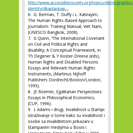
http://www.accessiblesociety.org/topics/demographics
identity/dkaplanpap...
.
6. G. Berman, T. Duffy i L. Katirayim,
The Human Rights-Based Approach to
Journalism: Training Manual, Viet Nam,
(UNESCO Bangkok, 2008).
7. G Quinn, ‘The International Covenant
on Civil and Political Rights and
disability; A Conceptual Framework, in
Th Degener & Y Koster-Dreese (eds),
Human Rights and Disabled Persons:
Essays and Relevant Human Rights
Instruments, (Martinus Nijhoff
Publishers Dordrecht/Boston/London,
1995).
8. JE Roemer, Egalitarian Perspectives:
Essays in Philosophical Economics,
(CUP, 1996).
9. L Adams i drugi, Invalidnost u štampi:
istraživanje o tome kako su invalidnost i
osobe sa invaliditetom prikazani u
štampanim medijima u Bosni i