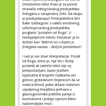
Dežulovićev tekst imao je za povod
stranački miting turskog predsjednika
Erdogana u sarajevskoj Zetri. Na skupu
je predsjedavajući Predsjedništva BiH
Bakir Izetbegović u naletu emotivnog
ushićenja turskog predsjednika
proglasio “poslatim od Boga”. U
neobjavljenom tekstu Dežulović je to
doživio kao “
Bakirov vic u kojem je
Erdogana nazvao – Božijim poslanikom
”.
I sad je sve stvar interpretacije. Poslat
od Boga, istina je, nije što i Božiji
poslanik ali satirični tekst nije se,
pretpostavljam, bavio jezičkim
nijansama ili krupnim razlikama već
gotovo grotesknom činjenicom da se
vodeća ličnost jedne države manirom
uspaljenog tinejdžera pretvara u
glasnogovornika političke partije iz
inostranstva i pridaje njenom lideru
nadzemaljske moći.