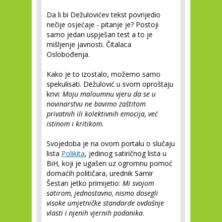
Da li bi Dežulovićev tekst povrijedio
nečije osjećaje - pitanje je? Postoji
samo jedan uspješan test a to je
mišljenje javnosti. Čitalaca
Oslobođenja.
Kako je to izostalo, možemo samo
spekulisati. Dežulović u svom oproštaju
krivi:
Moju maloumnu vjeru da se u
novinarstvu ne bavimo zaštitom
privatnih ili kolektivnih emocija, već
istinom i kritikom.
Svojedoba je na ovom portalu o slučaju
lista
Polikita
, jedinog satiričnog lista u
BiH, koji je ugašen uz ogromnu pomoć
domaćih političara, urednik Samir
Šestan jetko primijetio:
Mi svojom
satirom, jednostavno, nismo dosegli
visoke umjetničke standarde ovdašnje
vlasti i njenih vjernih podanika
.