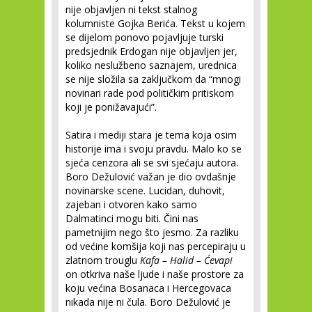
nije objavljen ni tekst stalnog
kolumniste Gojka Berića. Tekst u kojem
se dijelom ponovo pojavljuje turski
predsjednik Erdogan nije objavljen jer,
koliko neslužbeno saznajem, urednica
se nije složila sa zaključkom da “mnogi
novinari rade pod političkim pritiskom
koji je ponižavajući”.
Satira i mediji stara je tema koja osim
historije ima i svoju pravdu. Malo ko se
sjeća cenzora ali se svi sjećaju autora.
Boro Dežulović važan je dio ovdašnje
novinarske scene. Lucidan, duhovit,
zajeban i otvoren kako samo
Dalmatinci mogu biti. Čini nas
pametnijim nego što jesmo. Za razliku
od većine komšija koji nas percepiraju u
zlatnom trouglu
Kafa – Halid – Ćevapi
on otkriva naše ljude i naše prostore za
koju većina Bosanaca i Hercegovaca
nikada nije ni čula. Boro Dežulović je