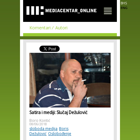
Skip to
BHS
main
ENG
content
Komentari
Autori
Satira i mediji: Slučaj Dežulović
Boro Kontić
08/06/2018
sloboda medija
Boris
Dežulović
Oslobođenje