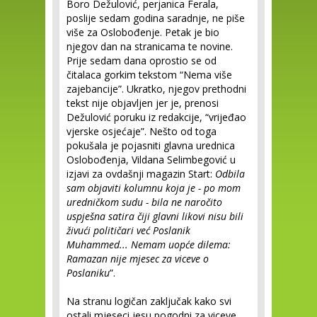
Boro Dežulović, perjanica Ferala,
poslije sedam godina saradnje, ne piše
više za Oslobođenje. Petak je bio
njegov dan na stranicama te novine.
Prije sedam dana oprostio se od
čitalaca gorkim tekstom “Nema više
zajebancije”. Ukratko, njegov prethodni
tekst nije objavljen jer je, prenosi
Dežulović poruku iz redakcije, “vrijeđao
vjerske osjećaje”. Nešto od toga
pokušala je pojasniti glavna urednica
Oslobođenja, Vildana Selimbegović u
izjavi za ovdašnji magazin Start:
Odbila
sam objaviti kolumnu koja je - po mom
uredničkom sudu - bila ne naročito
uspješna satira čiji glavni likovi nisu bili
živući političari već Poslanik
Muhammed... Nemam uopće dilema:
Ramazan nije mjesec za viceve o
Poslaniku
”.
Na stranu logičan zaključak kako svi
ostali mjeseci jesu pogodni za viceve,