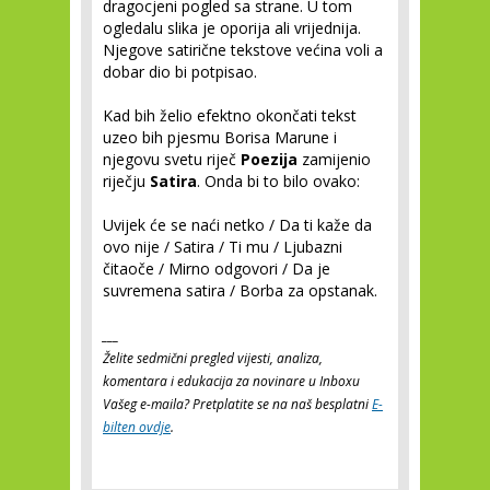
dragocjeni pogled sa strane. U tom
ogledalu slika je oporija ali vrijednija.
Njegove satirične tekstove većina voli a
dobar dio bi potpisao.
Kad bih želio efektno okončati tekst
uzeo bih pjesmu Borisa Marune i
njegovu svetu riječ
Poezija
zamijenio
riječju
Satira
. Onda bi to bilo ovako:
Uvijek će se naći netko / Da ti kaže da
ovo nije / Satira / Ti mu / Ljubazni
čitaoče / Mirno odgovori / Da je
suvremena satira / Borba za opstanak.
___
Želite sedmični pregled vijesti, analiza,
komentara i edukacija za novinare u Inboxu
Vašeg e-maila? Pretplatite se na naš besplatni
E-
bilten ovdje
.