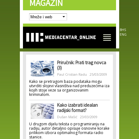
MAGAZIN
Skip to
main
content
BHS
ENG
Priručnik: Prati trag novca
(3)
Paul Cristian Radu
25/03/2009
Kako se pretragom baza podataka mogu
utvrditi slojevi vlasništva nad preduzećima iza
kojih stoje veze sa organizovanim
kriminalom.
Kako izabrati idealan
radijski format?
Dušan Mašić
23/03/2009
U drugom dijelu teksta o programiranju na
radiju, autor detaljno opisuje osnovne korake
prilikom izbora optimalnog formata radio
stanice.