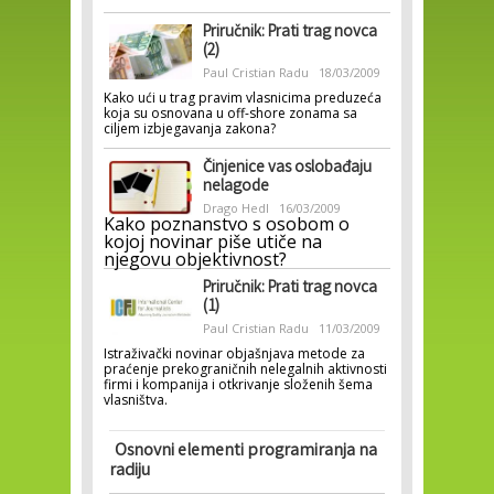
Priručnik: Prati trag novca
(2)
Paul Cristian Radu
18/03/2009
Kako ući u trag pravim vlasnicima preduzeća
koja su osnovana u off-shore zonama sa
ciljem izbjegavanja zakona?
Činjenice vas oslobađaju
nelagode
Drago Hedl
16/03/2009
Kako poznanstvo s osobom o
kojoj novinar piše utiče na
njegovu objektivnost?
Priručnik: Prati trag novca
(1)
Paul Cristian Radu
11/03/2009
Istraživački novinar objašnjava metode za
praćenje prekograničnih nelegalnih aktivnosti
firmi i kompanija i otkrivanje složenih šema
vlasništva.
Osnovni elementi programiranja na
radiju