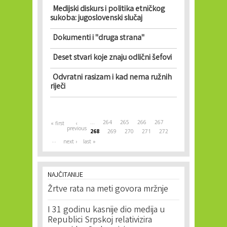
Medijski diskurs i politika etničkog
sukoba: jugoslovenski slučaj
Dokumenti i "druga strana"
Deset stvari koje znaju odlični šefovi
Odvratni rasizam i kad nema ružnih
riječi
Pages
…
264
265
266
267
« first
‹
previous
268
269
270
271
272
…
next ›
last »
NAJČITANIJE
Žrtve rata na meti govora mržnje
I 31 godinu kasnije dio medija u
Republici Srpskoj relativizira