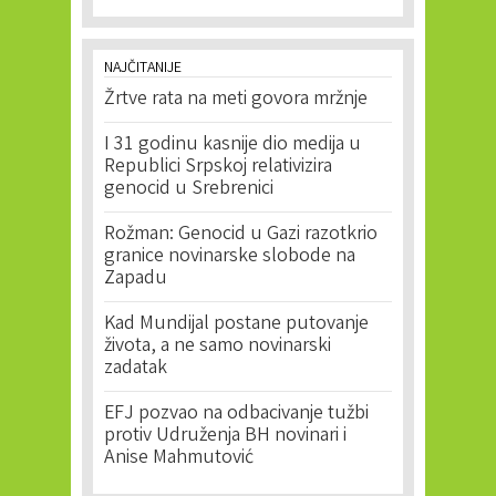
NAJČITANIJE
Žrtve rata na meti govora mržnje
I 31 godinu kasnije dio medija u
Republici Srpskoj relativizira
genocid u Srebrenici
Rožman: Genocid u Gazi razotkrio
granice novinarske slobode na
Zapadu
Kad Mundijal postane putovanje
života, a ne samo novinarski
zadatak
EFJ pozvao na odbacivanje tužbi
protiv Udruženja BH novinari i
Anise Mahmutović