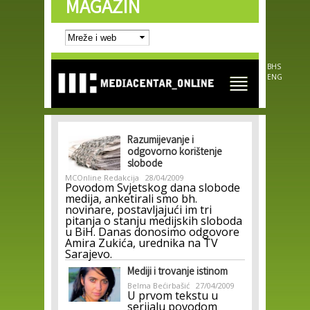
MAGAZIN
Skip to
main
content
BHS
ENG
Razumijevanje i
odgovorno korištenje
slobode
MCOnline Redakcija
28/04/2009
Povodom Svjetskog dana slobode
medija, anketirali smo bh.
novinare, postavljajući im tri
pitanja o stanju medijskih sloboda
u BiH. Danas donosimo odgovore
Amira Zukića, urednika na TV
Sarajevo.
Mediji i trovanje istinom
Belma Bećirbašić
27/04/2009
U prvom tekstu u
serijalu povodom