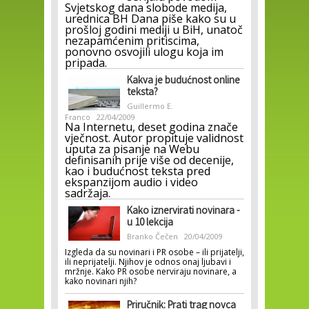
Svjetskog dana slobode medija,
urednica BH Dana piše kako su u
prošloj godini mediji u BiH, unatoč
nezapamćenim pritiscima,
ponovno osvojili ulogu koja im
pripada.
Kakva je budućnost online
teksta?
Guillermo E.
Franco
22/04/2009
Na Internetu, deset godina znače
vječnost. Autor propituje validnost
uputa za pisanje na Webu
definisanih prije više od decenije,
kao i budućnost teksta pred
ekspanzijom audio i video
sadržaja.
Kako iznervirati novinara -
u 10 lekcija
Branko Čečen
20/04/2009
Izgleda da su novinari i PR osobe – ili prijatelji,
ili neprijatelji. Njihov je odnos onaj ljubavi i
mržnje. Kako PR osobe nerviraju novinare, a
kako novinari njih?
Priručnik: Prati trag novca