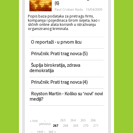
(6)
Paul Cristian Radu
15/04/2009
Popis baza podataka za pretragu firmi,
kompanija i pojedinaca širom svijeta, kao i
sličnih online alata korisnih u istraživanju
organiziranog kriminala.
O reportaži - u prvom licu
Priručnik: Prati trag novca (5)
Šuplja birokratija, zdrava
demokratija
Priručnik: Prati trag novca (4)
Royston Martin - Koliko su ‘novi’ novi
mediji?
Pages
…
263
264
265
266
« first
‹
previous
267
268
269
270
271
…
next ›
last »