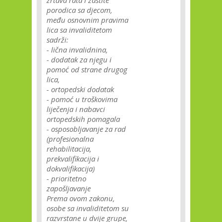
žrtava rata i zaštite
porodica sa djecom,
među osnovnim pravima
lica sa invaliditetom
sadrži:
- lična invalidnina,
- dodatak za njegu i
pomoć od strane drugog
lica,
- ortopedski dodatak
- pomoć u troškovima
liječenja i nabavci
ortopedskih pomagala
- osposobljavanje za rad
(profesionalna
rehabilitacija,
prekvalifikacija i
dokvalifikacija)
- prioritetno
zapošljavanje
Prema ovom zakonu,
osobe sa invaliditetom su
razvrstane u dvije grupe,