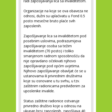
radi zapošljavanja lica sa invaliditetom.
Organizacije na koje se ova obaveza ne
odnosi, dužni su uplaćivatu u Fond 0.5
posto mesečne bruto plaće svih
zaposlenih.
Zapošljavanje lica sa invaliditetom pod
posebnim uslovima, podrazumijeva
zapošljavanje osoba sa težim
invaliditetom (70 posto) i toliko
smanjenom radnom sposobnošću da
nije opravdano očekivati njihovo
zapošljavanje pod općim uvjetima.
Njihovo zapošljavanje obavljat će se u
ustanovama ili privrednim društvima
koje su osnovane u tu svrhu, u tzv.
zaštitnim radionicama predviđenim za
uposlenike invalide.
Status zaštitne radionice ostvaruje
privredno društvo koje u odnosu na
ukupan broj zaposlenih, zapošljava 40