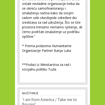
ostale nevladine organizacije treba da
se okreću samofinansiranju i
iznalaženju načina kako da svojim
radom sebi obezbijede određeni dio
sredstava za rad udruženja. Što se tiče
prostora trenutno nemamo rješenje, ali
ćemo podržati iznalaženje uz podršku
opštine."
* Prema podacima Humanitarne
Organizacije Partner Banja Luka
**Podaci iz Ministarstva za rad i
socijalnu politiku Tuzla
NAJČITANIJE
'I am from America / Take me to
Bosnia!'