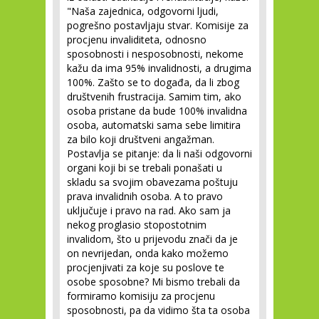
"Naša zajednica, odgovorni ljudi,
pogrešno postavljaju stvar. Komisije za
procjenu invaliditeta, odnosno
sposobnosti i nesposobnosti, nekome
kažu da ima 95% invalidnosti, a drugima
100%. Zašto se to događa, da li zbog
društvenih frustracija. Samim tim, ako
osoba pristane da bude 100% invalidna
osoba, automatski sama sebe limitira
za bilo koji društveni angažman.
Postavlja se pitanje: da li naši odgovorni
organi koji bi se trebali ponašati u
skladu sa svojim obavezama poštuju
prava invalidnih osoba. A to pravo
uključuje i pravo na rad. Ako sam ja
nekog proglasio stopostotnim
invalidom, što u prijevodu znači da je
on nevrijedan, onda kako možemo
procjenjivati za koje su poslove te
osobe sposobne? Mi bismo trebali da
formiramo komisiju za procjenu
sposobnosti, pa da vidimo šta ta osoba