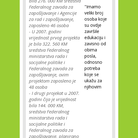
bila 276. 000 KM sredstva
Federalnog zavoda za
"Imamo
zapošljavanje i Agencije
veliki broj
za rad i zapošljavanje,
osoba koje
zaposleno 46 osoba
su ovdje
- U 2007. godini
završile
vrijednost prvog projekta
edukaciju i
je bila 322. 560 KM
zavisno od
sredstva Federalnog
obima
ministarstva rada i
posla,
socijalne politike i
odnosno
Federalnog zavoda za
potreba
zapošljavanje, ovim
koje se
projektom zaposleno je
ukažu za
48 osoba
njihovim
- I drugi projekat u 2007.
godini čija je vrijednost
bila 144. 000 KM,
sredstva Federalnog
ministarstva rada i
socijalne politike i
Federalnog zavoda za
zapošljavanje, planirano