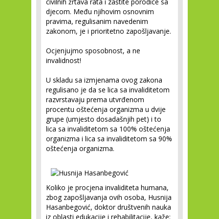
civilnih žrtava rata i zaštite porodice sa
djecom. Među njihovim osnovnim
pravima, regulisanim navedenim
zakonom, je i prioritetno zapošljavanje.
Ocjenjujmo sposobnost, a ne
invalidnost!
U skladu sa izmjenama ovog zakona
regulisano je da se lica sa invaliditetom
razvrstavaju prema utvrđenom
procentu oštećenja organizma u dvije
grupe (umjesto dosadašnjih pet) i to
lica sa invaliditetom sa 100% oštećenja
organizma i lica sa invaliditetom sa 90%
oštećenja organizma.
Koliko je procjena invaliditeta humana,
zbog zapošljavanja ovih osoba, Husnija
Hasanbegović, doktor društvenih nauka
iz oblasti edukacije i rehabilitacije, kaže: