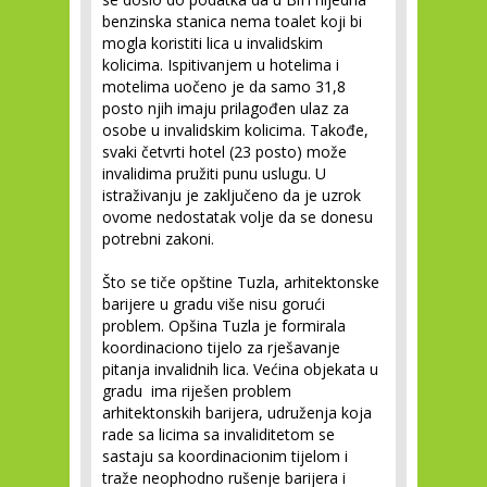
benzinska stanica nema toalet koji bi
mogla koristiti lica u invalidskim
kolicima. Ispitivanjem u hotelima i
motelima uočeno je da samo 31,8
posto njih imaju prilagođen ulaz za
osobe u invalidskim kolicima. Takođe,
svaki četvrti hotel (23 posto) može
invalidima pružiti punu uslugu. U
istraživanju je zaključeno da je uzrok
ovome nedostatak volje da se donesu
potrebni zakoni.
Što se tiče opštine Tuzla, arhitektonske
barijere u gradu više nisu gorući
problem. Opšina Tuzla je formirala
koordinaciono tijelo za rješavanje
pitanja invalidnih lica. Većina objekata u
gradu ima riješen problem
arhitektonskih barijera, udruženja koja
rade sa licima sa invaliditetom se
sastaju sa koordinacionim tijelom i
traže neophodno rušenje barijera i