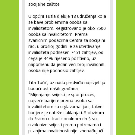
socijalne zaštite.
U općini Tuzla djeluje 18 udruženja koja
se bave problemima osoba sa
invaliditetom. Registrovano je oko 7500
osoba sa invaliditetom. Prema
zvaničnim podacima Centra za socijalni
rad, u prošloj godini je za utvrđivanje
invaliditeta podnesen 7451 zahtjev, od
čega je 4496 riješeno pozitivno, uz
napomenu da jedan veći broj invalidnih
osoba nije podnosio zahtjev.
Tifa Tučić, uz nadu predviđa najsvjetliju
budućnost naših građana:
"Mijenjanje svijesti je spor proces,
najveće barijere prema osoba sa
invaliditetom su u glavama ljudi, takve
barijere je nateže i uklanjati. S obzirom
da živimo u tradicionalnom društvu,
nizak nivo svijesti prema potrebama i
pitanjima invalidnosti nije iznenađujući.