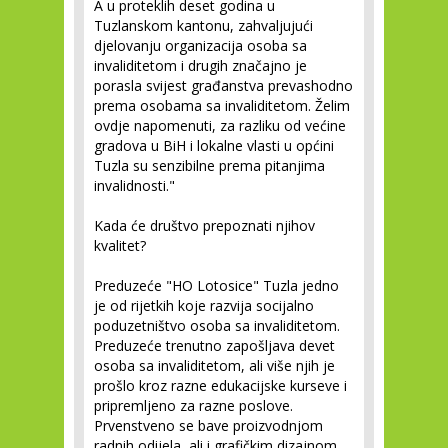
A u proteklih deset godina u
Tuzlanskom kantonu, zahvaljujući
djelovanju organizacija osoba sa
invaliditetom i drugih značajno je
porasla svijest građanstva prevashodno
prema osobama sa invaliditetom. Želim
ovdje napomenuti, za razliku od većine
gradova u BiH i lokalne vlasti u općini
Tuzla su senzibilne prema pitanjima
invalidnosti."
Kada će društvo prepoznati njihov
kvalitet?
Preduzeće "HO Lotosice" Tuzla jedno
je od rijetkih koje razvija socijalno
poduzetništvo osoba sa invaliditetom.
Preduzeće trenutno zapošljava devet
osoba sa invaliditetom, ali više njih je
prošlo kroz razne edukacijske kurseve i
pripremljeno za razne poslove.
Prvenstveno se bave proizvodnjom
radnih odijela, ali i grafičkim dizajnom,