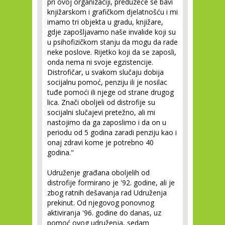
pri ovoj organizaciji, preduzeće se bavi
knjižarskom i grafičkom djelatnošću i mi
imamo tri objekta u gradu, knjižare,
gdje zapošljavamo naše invalide koji su
u psihofizičkom stanju da mogu da rade
neke poslove. Rijetko koji da se zaposli,
onda nema ni svoje egzistencije.
Distrofičar, u svakom slučaju dobija
socijalnu pomoć, penziju ili je nosilac
tuđe pomoći ili njege od strane drugog
lica. Znači oboljeli od distrofije su
socijalni slučajevi pretežno, ali mi
nastojimo da ga zaposlimo i da on u
periodu od 5 godina zaradi penziju kao i
onaj zdravi kome je potrebno 40
godina."
Udruženje građana oboljelih od
distrofije formirano je '92. godine, ali je
zbog ratnih dešavanja rad Udruženja
prekinut. Od njegovog ponovnog
aktiviranja '96. godine do danas, uz
pomoć ovog udruženja, sedam