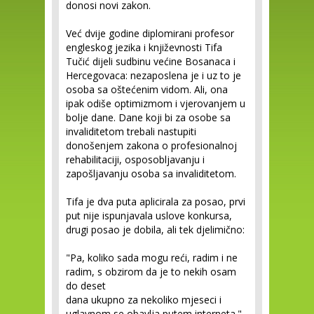
donosi novi zakon.
Već dvije godine diplomirani profesor
engleskog jezika i književnosti Tifa
Tučić dijeli sudbinu većine Bosanaca i
Hercegovaca: nezaposlena je i uz to je
osoba sa oštećenim vidom. Ali, ona
ipak odiše optimizmom i vjerovanjem u
bolje dane. Dane koji bi za osobe sa
invaliditetom trebali nastupiti
donošenjem zakona o profesionalnoj
rehabilitaciji, osposobljavanju i
zapošljavanju osoba sa invaliditetom.
Tifa je dva puta aplicirala za posao, prvi
put nije ispunjavala uslove konkursa,
drugi posao je dobila, ali tek djelimično:
"Pa, koliko sada mogu reći, radim i ne
radim, s obzirom da je to nekih osam
do deset
dana ukupno za nekoliko mjeseci i
uglavnom se obavlja putem interneta."