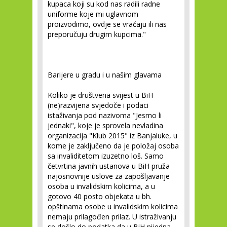
kupaca koji su kod nas radili radne
uniforme koje mi uglavnom
proizvodimo, ovdje se vraćaju ili nas
preporučuju drugim kupcima."
Barijere u gradu i u našim glavama
Koliko je društvena svijest u BiH
(ne)razvijena svjedoče i podaci
istaživanja pod nazivoma "Jesmo li
jednaki", koje je sprovela nevladina
organizacija "Klub 2015" iz Banjaluke, u
kome je zaključeno da je položaj osoba
sa invaliditetom izuzetno loš. Samo
četvrtina javnih ustanova u BiH pruža
najosnovnije uslove za zapošljavanje
osoba u invalidskim kolicima, a u
gotovo 40 posto objekata u bh.
opštinama osobe u invalidskim kolicima
nemaju prilagođen prilaz. U istraživanju
se došlo do podatka da u BiH nijedna