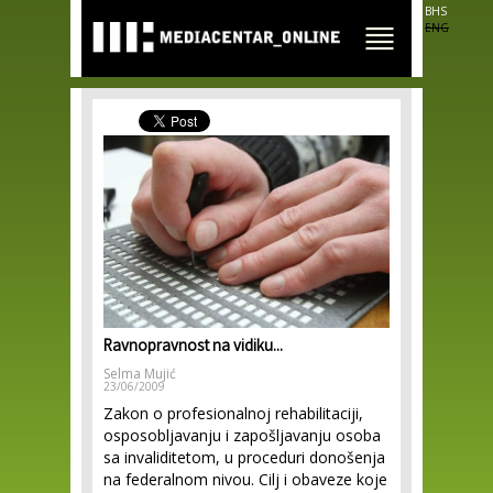
Skip to
BHS
main
ENG
content
Ravnopravnost na vidiku...
Selma Mujić
23/06/2009
Zakon o profesionalnoj rehabilitaciji,
osposobljavanju i zapošljavanju osoba
sa invaliditetom, u proceduri donošenja
na federalnom nivou. Cilj i obaveze koje