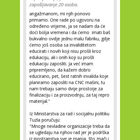
zapošljavanje 20 osoba.
angažmanom, mi njih ponovo
primamo. One rade po ugovoru na
određeno vrijeme, ja se nadam da će
doći bolja vremena i da ćemo imati baš
bukvalno ovdje jednu malu fabriku, gdje
ćemo još osoba sa invaliditetom
educirati i novih koji nisu prošli kroz
edukaciju, ali i onih koji su prošli
edukaciju zaposliti. Ja već imam
pripremljeno, da kažem dobro
educirano, pet, šest ratnih invalida koje
planiramo zaposliti na CNC mašini, tu
nam trebaju samo dvije prostoije za
finalizaciju i za proizvodnju, za taj repro
materijal."
Iz Ministarstva za rad i socijalnu politiku
Tuzla poručuju:
"Mnoge nevladine organizacije treba da
se ugledaju na njihov rad jer je podrška
iz inostranstva sve je manja, što znači i