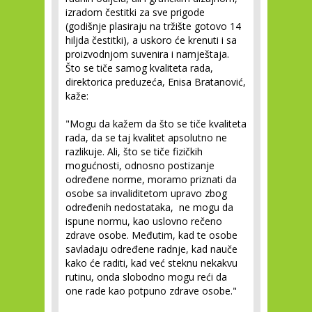
izradom čestitki za sve prigode
(godišnje plasiraju na tržište gotovo 14
hiljda čestitki), a uskoro će krenuti i sa
proizvodnjom suvenira i namještaja.
Što se tiče samog kvaliteta rada,
direktorica preduzeća, Enisa Bratanović,
kaže:
"Mogu da kažem da što se tiče kvaliteta
rada, da se taj kvalitet apsolutno ne
razlikuje. Ali, što se tiče fizičkih
mogućnosti, odnosno postizanje
određene norme, moramo priznati da
osobe sa invaliditetom upravo zbog
određenih nedostataka, ne mogu da
ispune normu, kao uslovno rečeno
zdrave osobe. Međutim, kad te osobe
savladaju određene radnje, kad nauče
kako će raditi, kad već steknu nekakvu
rutinu, onda slobodno mogu reći da
one rade kao potpuno zdrave osobe."