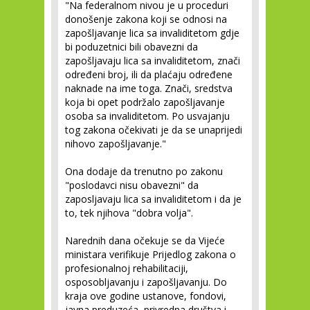
"Na federalnom nivou je u proceduri
donošenje zakona koji se odnosi na
zapošljavanje lica sa invaliditetom gdje
bi poduzetnici bili obavezni da
zapošljavaju lica sa invaliditetom, znači
određeni broj, ili da plaćaju određene
naknade na ime toga. Znači, sredstva
koja bi opet podržalo zapošljavanje
osoba sa invaliditetom. Po usvajanju
tog zakona očekivati je da se unaprijedi
nihovo zapošljavanje."
Ona dodaje da trenutno po zakonu
"poslodavci nisu obavezni" da
zaposljavaju lica sa invaliditetom i da je
to, tek njihova "dobra volja".
Narednih dana očekuje se da Vijeće
ministara verifikuje Prijedlog zakona o
profesionalnoj rehabilitaciji,
osposobljavanju i zapošljavanju. Do
kraja ove godine ustanove, fondovi,
javna preduzeća, privredna društva i