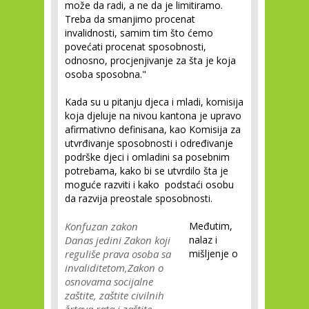
može da radi, a ne da je limitiramo.
Treba da smanjimo procenat
invalidnosti, samim tim što ćemo
povećati procenat sposobnosti,
odnosno, procjenjivanje za šta je koja
osoba sposobna."
Kada su u pitanju djeca i mladi, komisija
koja djeluje na nivou kantona je upravo
afirmativno definisana, kao Komisija za
utvrđivanje sposobnosti i određivanje
podrške djeci i omladini sa posebnim
potrebama, kako bi se utvrdilo šta je
moguće razviti i kako podstaći osobu
da razvija preostale sposobnosti.
Konfuzan zakon
Međutim,
Danas jedini Zakon koji
nalaz i
reguliše prava osoba sa
mišljenje o
invaliditetom,Zakon o
osnovama socijalne
zaštite, zaštite civilnih