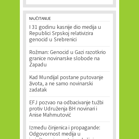
NAJČITANIJE
I 31 godinu kasnije dio medija u
Republici Srpskoj relativizira
genocid u Srebrenici
Rožman: Genocid u Gazi razotkrio
granice novinarske slobode na
Zapadu
Kad Mundijal postane putovanje
života, a ne samo novinarski
zadatak
EFJ pozvao na odbacivanje tužbi
protiv Udruženja BH novinari i
Anise Mahmutović
Između činjenica i propagande:
Odgovornost medija u