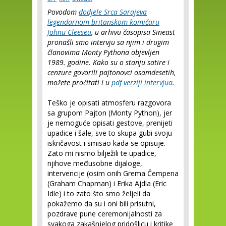
Povodom
dodjele Srca Sarajeva
legendarnom britanskom komičaru
Johnu Cleeseu
, u arhivu časopisa Sineast
pronašli smo intervju sa njim i drugim
članovima Monty Pythona objevljen
1989. godine. Kako su o stanju satire i
cenzure govorili pajtonovci osamdesetih,
možete pročitati i u
pdf verziji intervjua
.
Teško je opisati atmosferu razgovora
sa grupom Pajton (Monty Python), jer
je nemoguće opisati gestove, prenijeti
upadice i šale, sve to skupa gubi svoju
iskričavost i smisao kada se opisuje.
Zato mi nismo bilježili te upadice,
njihove međusobne dijaloge,
intervencije (osim onih Grema Čempena
(Graham Chapman) i Erika Ajdla (Eric
Idle) i to zato što smo željeli da
pokažemo da su i oni bili prisutni,
pozdrave pune ceremonijalnosti za
svakoga zakašnjelog pridošlicu i kritike