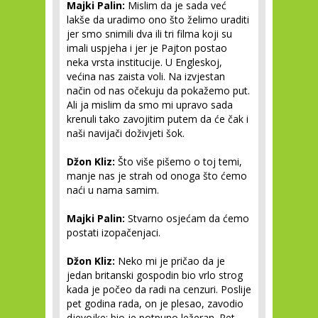
Majki Palin:
Mislim da je sada već
lakše da uradimo ono što želimo uraditi
jer smo snimili dva ili tri filma koji su
imali uspjeha i jer je Pajton postao
neka vrsta institucije. U Engleskoj,
većina nas zaista voli. Na izvjestan
način od nas očekuju da pokažemo put.
Ali ja mislim da smo mi upravo sada
krenuli tako zavojitim putem da će čak i
naši navijači doživjeti šok.
Džon Kliz:
Što više pišemo o toj temi,
manje nas je strah od onoga što ćemo
naći u nama samim.
Majki Palin:
Stvarno osjećam da ćemo
postati izopačenjaci.
Džon Kliz:
Neko mi je pričao da je
jedan britanski gospodin bio vrlo strog
kada je počeo da radi na cenzuri. Poslije
pet godina rada, on je plesao, zavodio
djevojke: bio je potpuno ležeran. Pet