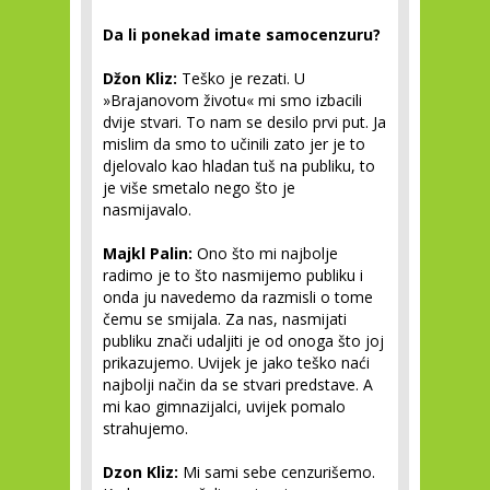
Da li ponekad imate samocenzuru?
Džon Kliz:
Teško je rezati. U
»Brajanovom životu« mi smo izbacili
dvije stvari. To nam se desilo prvi put. Ja
mislim da smo to učinili zato jer je to
djelovalo kao hladan tuš na publiku, to
je više smetalo nego što je
nasmijavalo.
Majkl Palin:
Ono što mi najbolje
radimo je to što nasmijemo publiku i
onda ju navedemo da razmisli o tome
čemu se smijala. Za nas, nasmijati
publiku znači udaljiti je od onoga što joj
prikazujemo. Uvijek je jako teško naći
najbolji način da se stvari predstave. A
mi kao gimnazijalci, uvijek pomalo
strahujemo.
Dzon Kliz:
Mi sami sebe cenzurišemo.