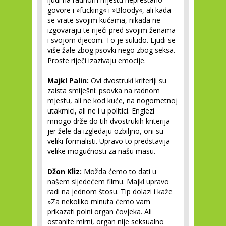
govore i »fucking« i »Bloody«, ali kada
se vrate svojim kućama, nikada ne
izgovaraju te riječi pred svojim ženama
i svojom djecom. To je suludo. Ljudi se
više žale zbog psovki nego zbog seksa.
Proste riječi izazivaju emocije.
Majkl Palin:
Ovi dvostruki kriteriji su
zaista smiješni: psovka na radnom
mjestu, ali ne kod kuće, na nogometnoj
utakmici, ali ne i u politici. Englezi
mnogo drže do tih dvostrukih kriterija
jer žele da izgledaju ozbiljno, oni su
veliki formalisti. Upravo to predstavija
velike mogućnosti za našu masu.
Džon Kliz:
Možda ćemo to dati u
našem sljedećem filmu. Majkl upravo
radi na jednom štosu. Tip dolazi i kaže
»Za nekoliko minuta ćemo vam
prikazati polni organ čovjeka. Ali
ostanite mirni, organ nije seksualno