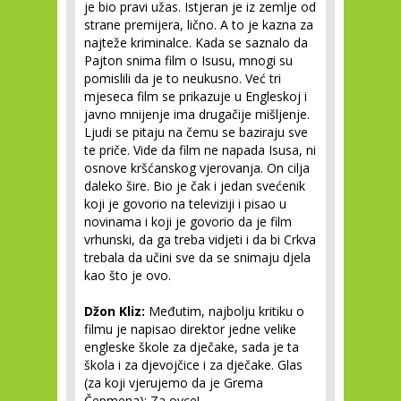
je bio pravi užas. Istjeran je iz zemlje od
strane premijera, lično. A to je kazna za
najteže kriminalce. Kada se saznalo da
Pajton snima film o Isusu, mnogi su
pomislili da je to neukusno. Već tri
mjeseca film se prikazuje u Engleskoj i
javno mnijenje ima drugačije mišljenje.
Ljudi se pitaju na čemu se baziraju sve
te priče. Vide da film ne napada Isusa, ni
osnove kršćanskog vjerovanja. On cilja
daleko šire. Bio je čak i jedan svećenik
koji je govorio na televiziji i pisao u
novinama i koji je govorio da je film
vrhunski, da ga treba vidjeti i da bi Crkva
trebala da učini sve da se snimaju djela
kao što je ovo.
Džon Kliz:
Međutim, najbolju kritiku o
filmu je napisao direktor jedne velike
engleske škole za dječake, sada je ta
škola i za djevojčice i za dječake. Glas
(za koji vjerujemo da je Grema
Čepmena): Za ovce!