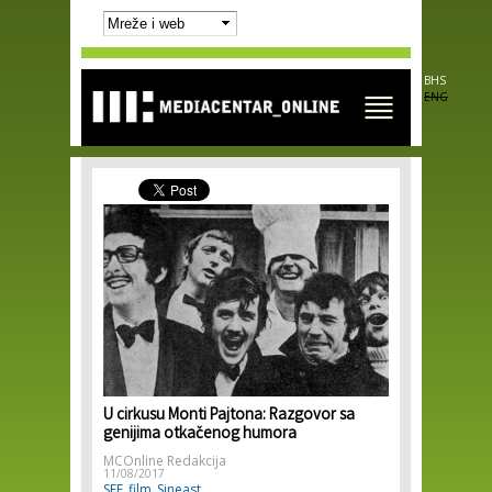
Skip to
main
content
BHS
ENG
U cirkusu Monti Pajtona: Razgovor sa
genijima otkačenog humora
MCOnline Redakcija
11/08/2017
SFF
film
Sineast