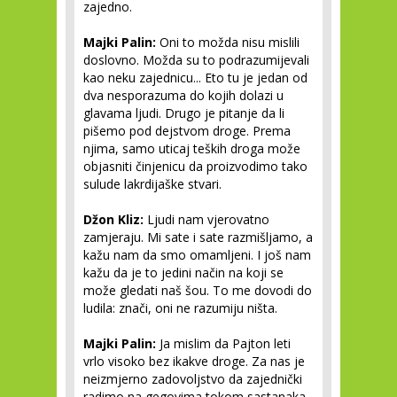
zajedno.
Majki Palin:
Oni to možda nisu mislili
doslovno. Možda su to podrazumijevali
kao neku zajednicu... Eto tu je jedan od
dva nesporazuma do kojih dolazi u
glavama ljudi. Drugo je pitanje da li
pišemo pod dejstvom droge. Prema
njima, samo uticaj teških droga može
objasniti činjenicu da proizvodimo tako
sulude lakrdijaške stvari.
Džon Kliz:
Ljudi nam vjerovatno
zamjeraju. Mi sate i sate razmišljamo, a
kažu nam da smo omamljeni. I još nam
kažu da je to jedini način na koji se
može gledati naš šou. To me dovodi do
ludila: znači, oni ne razumiju ništa.
Majki Palin:
Ja mislim da Pajton leti
vrlo visoko bez ikakve droge. Za nas je
neizmjerno zadovoljstvo da zajednički
radimo na gegovima tokom sastanaka