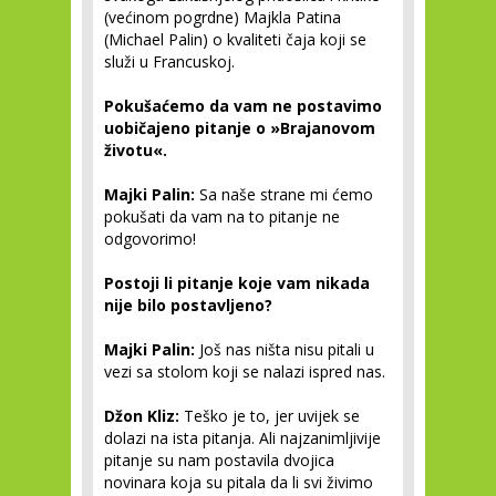
(većinom pogrdne) Majkla Patina
(Michael Palin) o kvaliteti čaja koji se
služi u Francuskoj.
Pokušaćemo da vam ne postavimo
uobičajeno pitanje o »Brajanovom
životu«.
Majki Palin:
Sa naše strane mi ćemo
pokušati da vam na to pitanje ne
odgovorimo!
Postoji li pitanje koje vam nikada
nije bilo postavljeno?
Majki Palin:
Još nas ništa nisu pitali u
vezi sa stolom koji se nalazi ispred nas.
Džon Kliz:
Teško je to, jer uvijek se
dolazi na ista pitanja. Ali najzanimljivije
pitanje su nam postavila dvojica
novinara koja su pitala da li svi živimo