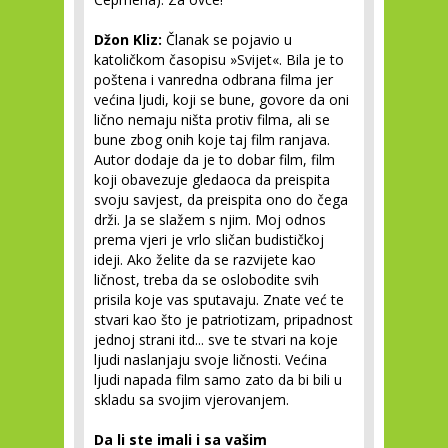
Džon Kliz:
Članak se pojavio u
katoličkom časopisu »Svijet«. Bila je to
poštena i vanredna odbrana filma jer
većina ljudi, koji se bune, govore da oni
lično nemaju ništa protiv filma, ali se
bune zbog onih koje taj film ranjava.
Autor dodaje da je to dobar film, film
koji obavezuje gledaoca da preispita
svoju savjest, da preispita ono do čega
drži. Ja se slažem s njim. Moj odnos
prema vjeri je vrlo sličan budističkoj
ideji. Ako želite da se razvijete kao
ličnost, treba da se oslobodite svih
prisila koje vas sputavaju. Znate već te
stvari kao što je patriotizam, pripadnost
jednoj strani itd... sve te stvari na koje
ljudi naslanjaju svoje ličnosti. Većina
ljudi napada film samo zato da bi bili u
skladu sa svojim vjerovanjem.
Da li ste imali i sa vašim