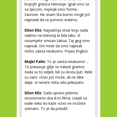
krajnjih granica televizije. Igrali smo se
sa špicom, miješali smo forme,
žanrove. Ne znam šta bismo mogli još
napraviti da se ponovo vratimo.
Džon Kliz:
Najvažnija stvar koju sada
radimo na televiziji bi bila tabu. Vi
razumijete smisao tabua. Taj geg smo
napisali. Oni misle da smo napisali
nešto zaista neukusno. Prijavi Englezi.
Majkl Palin:
To je zaista neukusno! ...
To pokazuje gdje se nalaze granice.
Kada su to vidjeli, bili su dosta ljuti. Rekli
su nam: »Ovo još može, ali ne idite
dalje. Vi nećete ništa više prikazati«.
Džon Kliz:
Sada upravo pišemo
istovremeno dva ili tri filma. Uvijek se
nade neko ko kaže »Ovo ne možete
snimati«. To je da poludiš.