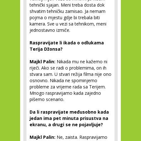
tehnički sjajan. Meni treba dosta dok
shvatim tehničku zamisao. Ja nemam
pojma o mjestu gdje bi trebala biti
kamera. Sve u vezi sa tehnikom, meni
jednostavno izmiče.
Raspravijate li ikada o odlukama
Terija Džonsa?
Majkl Palin:
Nikada mu ne kažemo ni
riječi. Ako se radi o problemima, on ih
stvara sam. U stvari režija filma nije ono
osnovno. Nikada ne spominjemo
probleme za vrijeme rada sa Terijem.
Mnogo raspravijamo kada zajedno
pišemo scenario.
Da li raspravijate međusobno kada
jedan ima pet minuta prisustva na
ekranu, a drugi se ne pojavljuje?
Majkl Palin:
Ne, zaista. Raspravijamo