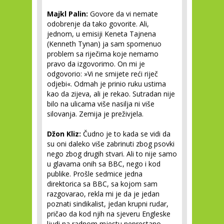
Majkl Palin:
Govore da vi nemate
odobrenje da tako govorite. Ali,
jednom, u emisiji Keneta Tajnena
(Kenneth Tynan) ja sam spomenuo
problem sa riječima koje nemamo
pravo da izgovorimo. On mi je
odgovorio: »Vi ne smijete reći riječ
odjebi«. Odmah je prinio ruku ustima
kao da zijeva, ali je rekao. Sutradan nije
bilo na ulicama više nasilja ni više
silovanja. Zemija je preživjela.
Džon Kliz:
Čudno je to kada se vidi da
su oni daleko više zabrinuti zbog psovki
nego zbog drugih stvari. Ali to nije samo
u glavama onih sa BBC, nego i kod
publike. Prošle sedmice jedna
direktorica sa BBC, sa kojom sam
razgovarao, rekla mi je da je jedan
poznati sindikalist, jedan krupni rudar,
pričao da kod njih na sjeveru Engleske
ljudi na radnom mjestu neprestano