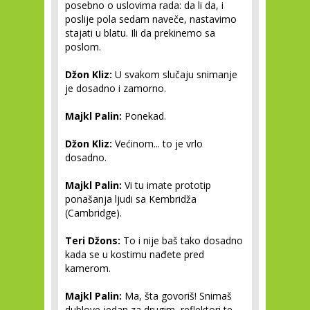
posebno o uslovima rada: da li da, i
poslije pola sedam naveče, nastavimo
stajati u blatu. Ili da prekinemo sa
poslom.
Džon Kliz:
U svakom slučaju snimanje
je dosadno i zamorno.
Majkl Palin:
Ponekad.
Džon Kliz:
Većinom... to je vrlo
dosadno.
Majkl Palin:
Vi tu imate prototip
ponašanja ljudi sa Kembridža
(Cambridge).
Teri Džons:
To i nije baš tako dosadno
kada se u kostimu nađete pred
kamerom.
Majkl Palin:
Ma, šta govoriš! Snimaš
dublove jedan za drugim, reflektori te