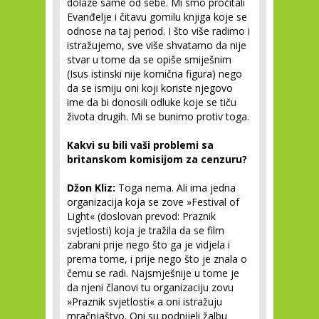
dolaze same od sebe. Mi smo pročitali
Evanđelje i čitavu gomilu knjiga koje se
odnose na taj period. I što više radimo i
istražujemo, sve više shvatamo da nije
stvar u tome da se opiše smiješnim
(Isus istinski nije komična figura) nego
da se ismiju oni koji koriste njegovo
ime da bi donosili odluke koje se tiču
života drugih. Mi se bunimo protiv toga.
Kakvi su bili vaši problemi sa
britanskom komisijom za cenzuru?
Džon Kliz:
Toga nema. Ali ima jedna
organizacija koja se zove »Festival of
Light« (doslovan prevod: Praznik
svjetlosti) koja je tražila da se film
zabrani prije nego što ga je vidjela i
prema tome, i prije nego što je znala o
čemu se radi. Najsmješnije u tome je
da njeni članovi tu organizaciju zovu
»Praznik svjetlosti« a oni istražuju
mračnjaštvo. Oni su podnijeli žalbu