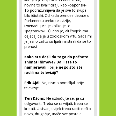
novine to kvalificiraju kao »pajtonski«.
To podrazumijeva da je sve to skupa
bilo idiotski. Od kada prenose debate u
Parlamentu preko televizije,
iznenađujuće je koliko je to
»pajtonsko«... Čudno je, ali čovjek ima
osjećaj da je u zoološkom vrtu. Sada mi
je jasno zašto su ljudi insistirali da se to
prenosi.
Kako ste došli do toga da počnete
snimati filmove? Da li ste to
namjeravali i prije nego što ste
radili na televiziji?
Erik Ajdl:
Ne, nismo pomišljali prije
televizije.
Teri Džons:
Ne uzbuđujte se, ja ću
odgovoriti. Treba se razvijati, treba se
kretati. U stvari, uvijek treba raditi nešto
novo, drugačije, inače sve postaje