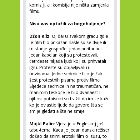
komisiji, ali komisija nije ništa zamjerila
filmu.
Nisu vas optužili za bogohuljenje?
Džon Kliz:
O, da! U svakom gradu gdje
je film bio prikazan našle su se dvije ili
tri starije gospođe, jedan puritanac i
jedan kapelan koji su protestovali, i
četrdeset hiljada ljudi koji su prihvatali
igru. Proteste su objavljivali i u
novinama. Jedne sedmice bilo je čak
šest protestnih pisama protiv filma.
Sljedeće sedmice ih na traumatičan, ne
manirom teškoće je bilo dvanaest i
njihovi potpisnici su tražili da im se kaže
ko je ovlastio ljude da govore šta se
smije gledati a šta ne smije.
Majkl Palin:
Vjera je u Engleskoj još
tabu-tema. Kada je jedan danski režiser
došao da snimi erotski film o Isusu, to