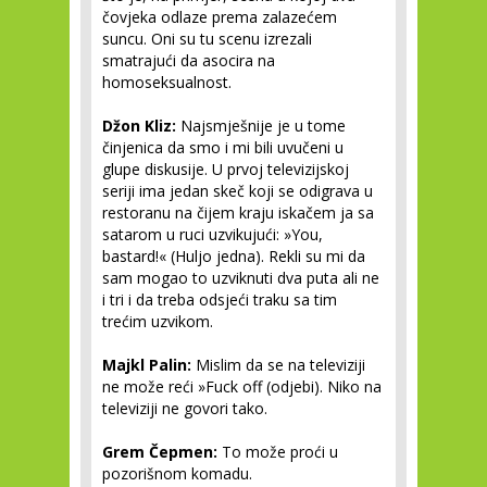
čovjeka odlaze prema zalazećem
suncu. Oni su tu scenu izrezali
smatrajući da asocira na
homoseksualnost.
Džon Kliz:
Najsmješnije je u tome
činjenica da smo i mi bili uvučeni u
glupe diskusije. U prvoj televizijskoj
seriji ima jedan skeč koji se odigrava u
restoranu na čijem kraju iskačem ja sa
satarom u ruci uzvikujući: »You,
bastard!« (Huljo jedna). Rekli su mi da
sam mogao to uzviknuti dva puta ali ne
i tri i da treba odsjeći traku sa tim
trećim uzvikom.
Majkl Palin:
Mislim da se na televiziji
ne može reći »Fuck off (odjebi). Niko na
televiziji ne govori tako.
Grem Čepmen:
To može proći u
pozorišnom komadu.