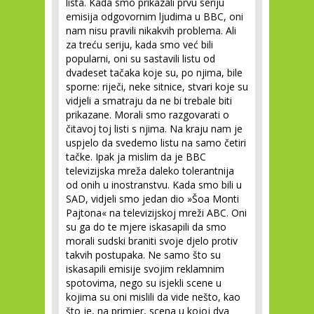
lista. Kada smo prikazali prvu seriju
emisija odgovornim ljudima u BBC, oni
nam nisu pravili nikakvih problema. Ali
za treću seriju, kada smo već bili
popularni, oni su sastavili listu od
dvadeset tačaka koje su, po njima, bile
sporne: riječi, neke sitnice, stvari koje su
vidjeli a smatraju da ne bi trebale biti
prikazane. Morali smo razgovarati o
čitavoj toj listi s njima. Na kraju nam je
uspjelo da svedemo listu na samo četiri
tačke. Ipak ja mislim da je BBC
televizijska mreža daleko tolerantnija
od onih u inostranstvu. Kada smo bili u
SAD, vidjeli smo jedan dio »Šoa Monti
Pajtona« na televizijskoj mreži ABC. Oni
su ga do te mjere iskasapili da smo
morali sudski braniti svoje djelo protiv
takvih postupaka. Ne samo što su
iskasapili emisije svojim reklamnim
spotovima, nego su isjekli scene u
kojima su oni mislili da vide nešto, kao
što je, na primjer, scena u kojoj dva