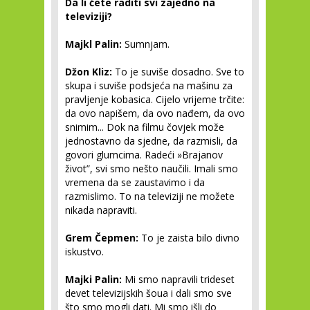
Da li ćete raditi svi zajedno na
televiziji?
Majkl Palin:
Sumnjam.
Džon Kliz:
To je suviše dosadno. Sve to
skupa i suviše podsjeća na mašinu za
pravljenje kobasica. Cijelo vrijeme trčite:
da ovo napišem, da ovo nađem, da ovo
snimim... Dok na filmu čovjek može
jednostavno da sjedne, da razmisli, da
govori glumcima. Radeći »Brajanov
život”, svi smo nešto naučili. Imali smo
vremena da se zaustavimo i da
razmislimo. To na televiziji ne možete
nikada napraviti.
Grem Čepmen
:
To je zaista bilo divno
iskustvo.
Majki Palin:
Mi smo napravili trideset
devet televizijskih šoua i dali smo sve
što smo mogli dati. Mi smo išli do