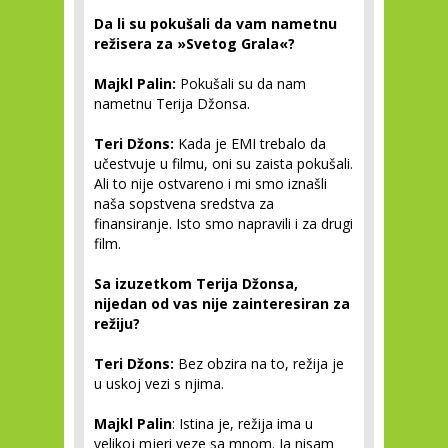
Da li su pokušali da vam nametnu
režisera za »Svetog Grala«?
Majkl Palin:
Pokušali su da nam
nametnu Terija Džonsa.
Teri Džons:
Kada je EMI trebalo da
učestvuje u filmu, oni su zaista pokušali.
Ali to nije ostvareno i mi smo iznašli
naša sopstvena sredstva za
finansiranje. Isto smo napravili i za drugi
film.
Sa izuzetkom Terija Džonsa,
nijedan od vas nije zainteresiran za
režiju?
Teri Džons:
Bez obzira na to, režija je
u uskoj vezi s njima.
Majkl Palin
: Istina je, režija ima u
velikoj mjeri veze sa mnom. Ja nisam