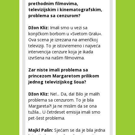
prethodnim filmovima,
televizijskim i kinematografskim,
problema sa cenzurom?
Džon Kliz:
Imali smo u vezi sa
konjičkom borbom u »Svetom Gralu«.
Ova scena je izrezana na američkoj
televiziji. To je istovremeno i najveća
intervencija cenzure koja je ikada
izvršena na našim filmovima.
Zar niste imali problema sa
princezom Margaretom prilikom
jednog televizijskog šoua?
Džon Kliz:
Ne!... Da, da! Bilo je malih
problema sa cenzurom. To je bila
Margareta?! Ja ne mislim da se ona
tužila... U četrdeset emisija imali smo
pet-šest problema.
Majkl Palin:
Sjećam se da je bila jedna