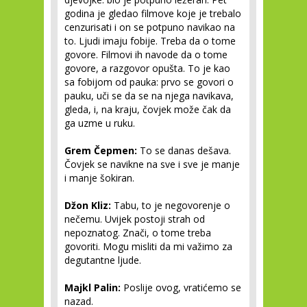
godina je gledao filmove koje je trebalo
cenzurisati i on se potpuno navikao na
to. Ljudi imaju fobije. Treba da o tome
govore. Filmovi ih navode da o tome
govore, a razgovor opušta. To je kao
sa fobijom od pauka: prvo se govori o
pauku, uči se da se na njega navikava,
gleda, i, na kraju, čovjek može čak da
ga uzme u ruku.
Grem Čepmen:
To se danas dešava.
Čovjek se navikne na sve i sve je manje
i manje šokiran.
Džon Kliz:
Tabu, to je negovorenje o
nečemu. Uvijek postoji strah od
nepoznatog. Znači, o tome treba
govoriti. Mogu misliti da mi važimo za
degutantne ljude.
Majkl Palin:
Poslije ovog, vratićemo se
nazad.