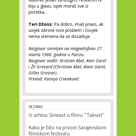
biju u glavu, opet moraš sve iz
početka...
Teri Džons:
Pa dobro, imaš pravo, ali
uvijek iskrsne novi problem i čovjek
nema vremena da se dosađuje.
Razgovor snimljen na magnetofonu 27.
marta 1980. godine u Parizu.
Razgovor vodili: Kristian Abel, Alen Garel
i Žil Gresard (Christian Abel, Alain Garel,
Gilles Gressar).
Prevod: Ksenija Crvenković
VEZANO
Iz arhiva: Sineast o filmu "Taksist"
Kako je bilo na prvom Sarajevskom
filmskom festivalu