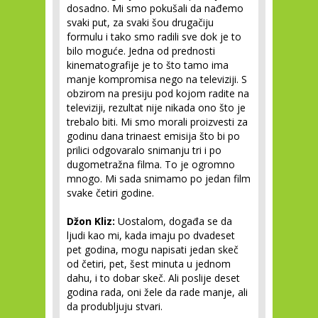
dosadno. Mi smo pokušali da nađemo
svaki put, za svaki šou drugačiju
formulu i tako smo radili sve dok je to
bilo moguće. Jedna od prednosti
kinematografije je to što tamo ima
manje kompromisa nego na televiziji. S
obzirom na presiju pod kojom radite na
televiziji, rezultat nije nikada ono što je
trebalo biti. Mi smo morali proizvesti za
godinu dana trinaest emisija što bi po
prilici odgovaralo snimanju tri i po
dugometražna filma. To je ogromno
mnogo. Mi sada snimamo po jedan film
svake četiri godine.
Džon Kliz:
Uostalom, događa se da
ljudi kao mi, kada imaju po dvadeset
pet godina, mogu napisati jedan skeč
od četiri, pet, šest minuta u jednom
dahu, i to dobar skeč. Ali poslije deset
godina rada, oni žele da rade manje, ali
da produbljuju stvari.