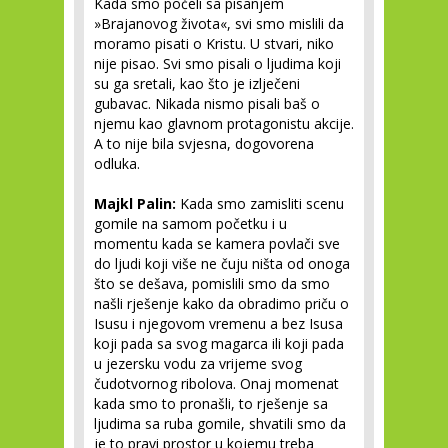
Kada smo počeli sa pisanjem
»Brajanovog života«, svi smo mislili da
moramo pisati o Kristu. U stvari, niko
nije pisao. Svi smo pisali o ljudima koji
su ga sretali, kao što je izlječeni
gubavac. Nikada nismo pisali baš o
njemu kao glavnom protagonistu akcije.
A to nije bila svjesna, dogovorena
odluka.
Majkl Palin:
Kada smo zamisliti scenu
gomile na samom početku i u
momentu kada se kamera povlači sve
do ljudi koji više ne čuju ništa od onoga
što se dešava, pomislili smo da smo
našli rješenje kako da obradimo priču o
Isusu i njegovom vremenu a bez Isusa
koji pada sa svog magarca ili koji pada
u jezersku vodu za vrijeme svog
čudotvornog ribolova. Onaj momenat
kada smo to pronašli, to rješenje sa
ljudima sa ruba gomile, shvatili smo da
je to pravi prostor u kojemu treba