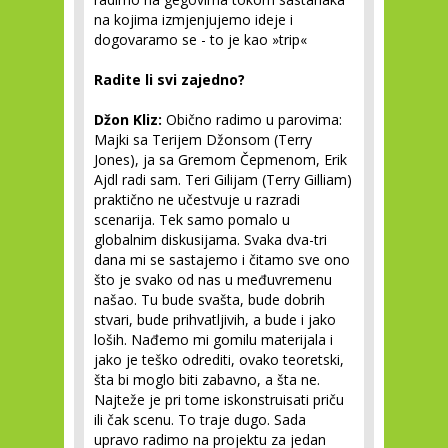
na kojima izmjenjujemo ideje i
dogovaramo se - to je kao »trip«
Radite li svi zajedno?
Džon Kliz:
Obično radimo u parovima:
Majki sa Terijem Džonsom (Terry
Jones), ja sa Gremom Čepmenom, Erik
Ajdl radi sam. Teri Gilijam (Terry Gilliam)
praktično ne učestvuje u razradi
scenarija. Tek samo pomalo u
globalnim diskusijama. Svaka dva-tri
dana mi se sastajemo i čitamo sve ono
što je svako od nas u međuvremenu
našao. Tu bude svašta, bude dobrih
stvari, bude prihvatljivih, a bude i jako
loših. Nađemo mi gomilu materijala i
jako je teško odrediti, ovako teoretski,
šta bi moglo biti zabavno, a šta ne.
Najteže je pri tome iskonstruisati priču
ili čak scenu. To traje dugo. Sada
upravo radimo na projektu za jedan