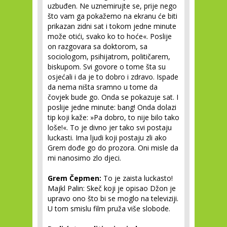
uzbuđen. Ne uznemirujte se, prije nego
što vam ga pokažemo na ekranu će biti
prikazan zidni sat i tokom jedne minute
može otići, svako ko to hoće«. Poslije
on razgovara sa doktorom, sa
sociologom, psihijatrom, političarem,
biskupom. Svi govore o tome šta su
osjećali i da je to dobro i zdravo. Ispade
da nema ništa sramno u tome da
čovjek bude go. Onda se pokazuje sat. I
poslije jedne minute: bang! Onda dolazi
tip koji kaže: »Pa dobro, to nije bilo tako
loše!«. To je divno jer tako svi postaju
luckasti. Ima ljudi koji postaju zli ako
Grem dođe go do prozora. Oni misle da
mi nanosimo zlo djeci.
Grem Čepmen:
To je zaista luckasto!
Majkl Palin: Skeč koji je opisao Džon je
upravo ono što bi se moglo na televiziji.
U tom smislu film pruža više slobode.