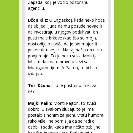
Zapada, koji je vodio pozorišnu
agenciju.
Džon Kliz:
U Engleskoj, kada neko hoće
da ubijedi ljude da mu posude novac ili
da investiraju u njegov poduhvat, on
pusti male brkove (kao što su moji),
nosi odijelo i priča da je bio major ili
pukovnik u vojsci. Na taj način on uliva
povjerenje. To je neka vrsta Montija.
Mislim da imate pravo u vezi sa
Montgomerijem. A Pajton, to bi bilo -
izdajica.
Teri Džons:
To je pristojno ime, zar
ne?
Majkl Palin:
Monti Pajton, to zvuči
dobro. U svakom slučaju to je ime
postalo sinonim za jednu vrstu humora.
Niko više i ne pomišija da se radi o
osobi. I sada, kada ima nešto ozbiljno,
kao što je rasprava u Parlamentu,