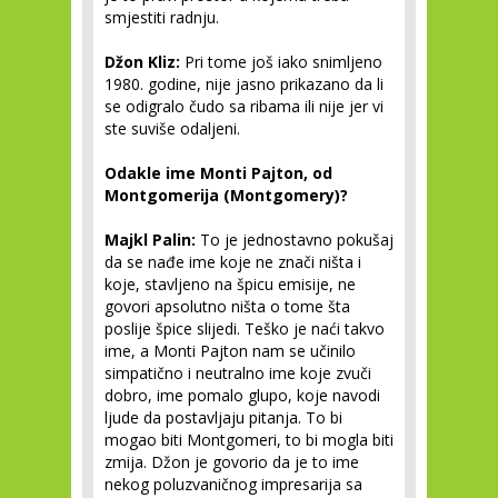
smjestiti radnju.
Džon Kliz:
Pri tome još iako snimljeno
1980. godine, nije jasno prikazano da li
se odigralo čudo sa ribama ili nije jer vi
ste suviše odaljeni.
Odakle ime Monti Pajton, od
Montgomerija (Montgomery)?
Majkl Palin:
To je jednostavno pokušaj
da se nađe ime koje ne znači ništa i
koje, stavljeno na špicu emisije, ne
govori apsolutno ništa o tome šta
poslije špice slijedi. Teško je naći takvo
ime, a Monti Pajton nam se učinilo
simpatično i neutralno ime koje zvuči
dobro, ime pomalo glupo, koje navodi
ljude da postavljaju pitanja. To bi
mogao biti Montgomeri, to bi mogla biti
zmija. Džon je govorio da je to ime
nekog poluzvaničnog impresarija sa