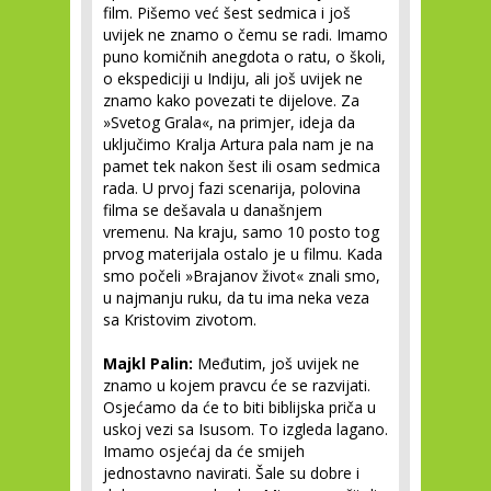
film. Pišemo već šest sedmica i još
uvijek ne znamo o čemu se radi. Imamo
puno komičnih anegdota o ratu, o školi,
o ekspediciji u Indiju, ali još uvijek ne
znamo kako povezati te dijelove. Za
»Svetog Grala«, na primjer, ideja da
uključimo Kralja Artura pala nam je na
pamet tek nakon šest ili osam sedmica
rada. U prvoj fazi scenarija, polovina
filma se dešavala u današnjem
vremenu. Na kraju, samo 10 posto tog
prvog materijala ostalo je u filmu. Kada
smo počeli »Brajanov život« znali smo,
u najmanju ruku, da tu ima neka veza
sa Kristovim zivotom.
Majkl Palin:
Međutim, još uvijek ne
znamo u kojem pravcu će se razvijati.
Osjećamo da će to biti biblijska priča u
uskoj vezi sa Isusom. To izgleda lagano.
Imamo osjećaj da će smijeh
jednostavno navirati. Šale su dobre i