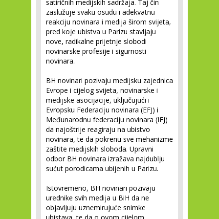
satiričnih medijskih sadržaja. Taj čin
zaslužuje svaku osudu i adekvatnu
reakciju novinara i medija širom svijeta,
pred koje ubistva u Parizu stavljaju
nove, radikalne prijetnje slobodi
novinarske profesije i sigurnosti
novinara.
BH novinari pozivaju medijsku zajednica
Evrope i cijelog svijeta, novinarske i
medijske asocijacije, uključujući i
Evropsku Federaciju novinara (EFJ) i
Međunarodnu federaciju novinara (IFJ)
da najoštrije reagiraju na ubistvo
novinara, te da pokrenu sve mehanizme
zaštite medijskih sloboda. Upravni
odbor BH novinara izražava najdublju
sućut porodicama ubijenih u Parizu.
Istovremeno, BH novinari pozivaju
urednike svih medija u BiH da ne
objavljuju uznemirujuće snimke
ubistava, te da o ovom cijelom