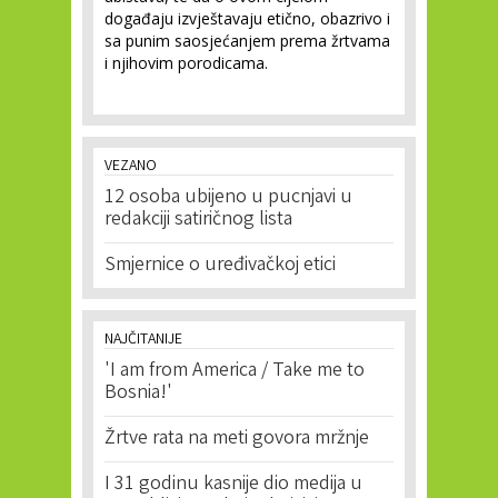
događaju izvještavaju etično, obazrivo i
sa punim saosjećanjem prema žrtvama
i njihovim porodicama.
VEZANO
12 osoba ubijeno u pucnjavi u
redakciji satiričnog lista
Smjernice o uređivačkoj etici
NAJČITANIJE
'I am from America / Take me to
Bosnia!'
Žrtve rata na meti govora mržnje
I 31 godinu kasnije dio medija u