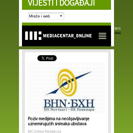
VIJESTI I DOGAĐAJI
Skip to
main
content
BHS
ENG
Poziv medijima na neobjavljivanje
uznemirujućih snimaka ubistava
MCOnline Redakcija