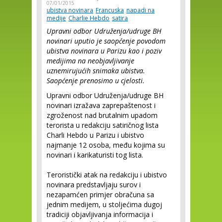
07/01/2015
ubistva novinara
Francuska
napadi na
medije
Charlie Hebdo
satira
Upravni odbor Udruženja/udruge BH
novinari uputio je saopćenje povodom
ubistva novinara u Parizu kao i poziv
medijima na neobjavljivanje
uznemirujućih snimaka ubistva.
Saopćenje prenosimo u cjelosti.
Upravni odbor Udruženja/udruge BH
novinari izražava zaprepaštenost i
zgroženost nad brutalnim upadom
terorista u redakciju satiričnog lista
Charli Hebdo u Parizu i ubistvo
najmanje 12 osoba, među kojima su
novinari i karikaturisti tog lista.
Teroristički atak na redakciju i ubistvo
novinara predstavljaju surov i
nezapamćen primjer obračuna sa
jednim medijem, u stoljećima dugoj
tradiciji objavljivanja informacija i