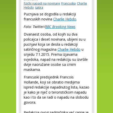
fizički napadi na novinare
Francuska
Charlie
Hebdo
satira
Pucnjava se dogodila u redakciji
francuskih novina
Charlie Hebdo
.
Foto: Twitter/
BBC Breaking News
Dvanaest osoba, od kojih su dva
policajca i deset novinara, ubijeni su u
pucnjavi koja se desila u redakciji
satiričnog magazina
Charlie Hebdo
u
srijedu 7.1.2015. Prema izjavama
svjedoka, napad na redakciju su izvršile
dvije naoružane osobe sa crnim
maskama.
Francuski predsjednik Francois
Hollande, koji se obratio medijima
ispred redakcije napadnutog lista, kazao
je kako je riječ o terorističkom napadu
kao i to da se radi o napadu na slobodu
govora.
Redakcija ovog sedmičnika već ranije je