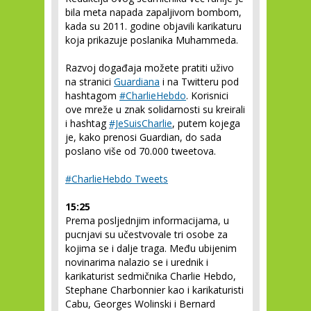
bila meta napada zapaljivom bombom,
kada su 2011. godine objavili karikaturu
koja prikazuje poslanika Muhammeda.
Razvoj događaja možete pratiti uživo
na stranici
Guardiana
i na Twitteru pod
hashtagom
#CharlieHebdo
. Korisnici
ove mreže u znak solidarnosti su kreirali
i hashtag
#JeSuisCharlie
, putem kojega
je, kako prenosi Guardian, do sada
poslano više od 70.000 tweetova.
#CharlieHebdo Tweets
15:25
Prema posljednjim informacijama, u
pucnjavi su učestvovale tri osobe za
kojima se i dalje traga. Među ubijenim
novinarima nalazio se i urednik i
karikaturist sedmičnika Charlie Hebdo,
Stephane Charbonnier kao i karikaturisti
Cabu, Georges Wolinski i Bernard