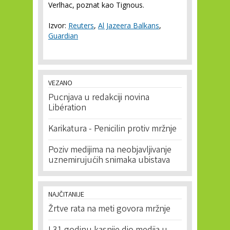
Verlhac, poznat kao Tignous.
Izvor:
Reuters
,
Al Jazeera Balkans
,
Guardian
VEZANO
Pucnjava u redakciji novina
Libération
Karikatura - Penicilin protiv mržnje
Poziv medijima na neobjavljivanje
uznemirujućih snimaka ubistava
NAJČITANIJE
Žrtve rata na meti govora mržnje