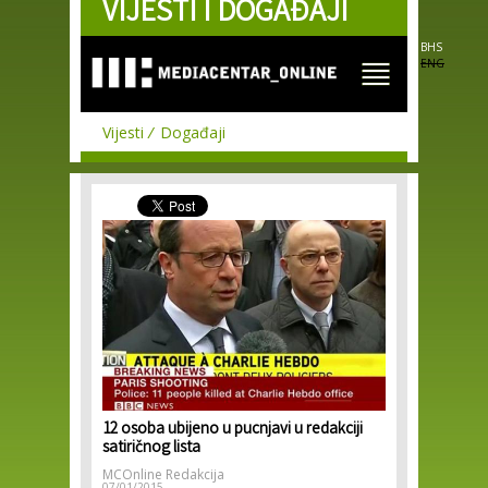
VIJESTI I DOGAĐAJI
Skip to
main
content
BHS
ENG
Vijesti
Događaji
12 osoba ubijeno u pucnjavi u redakciji
satiričnog lista
MCOnline Redakcija
07/01/2015