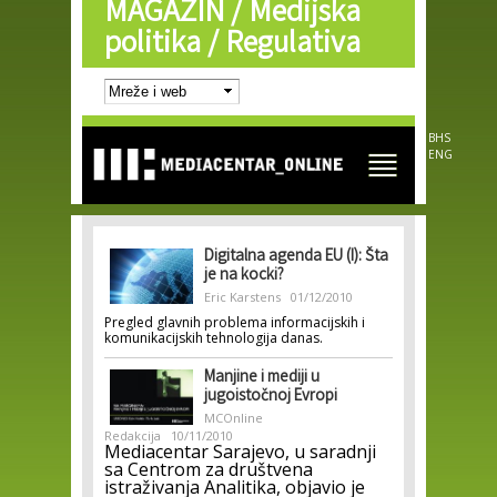
MAGAZIN /
Medijska
Skip to
main
politika / Regulativa
content
BHS
ENG
Digitalna agenda EU (I): Šta
je na kocki?
Eric Karstens
01/12/2010
Pregled glavnih problema informacijskih i
komunikacijskih tehnologija danas.
Manjine i mediji u
jugoistočnoj Evropi
MCOnline
Redakcija
10/11/2010
Mediacentar Sarajevo, u saradnji
sa Centrom za društvena
istraživanja Analitika, objavio je