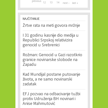
previous
12
13
14
next ›
last »
NAJČITANIJE
Žrtve rata na meti govora mržnje
I 31 godinu kasnije dio medija u
Republici Srpskoj relativizira
genocid u Srebrenici
Rožman: Genocid u Gazi razotkrio
granice novinarske slobode na
Zapadu
Kad Mundijal postane putovanje
života, a ne samo novinarski
zadatak
EFJ pozvao na odbacivanje tužbi
protiv Udruženja BH novinari i
Anise Mahmutović