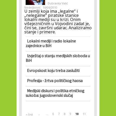
Dubravka Valić
Nedeljković
16/06/2010
U zemlji koja ima „legalne“ i
„nelegalne“ piratske stanice
lokalni mediji su u krizi. Onim
višejezničnim u Vojvodini zadat je,
čini se, završni udarac. Analiziramo
stanje i primere.
Lokalni mediji i radio lokalne
zajednice u BiH
Izvještaj o stanju medijskih sloboda u
BiH
Evropskost koju treba zaslužiti
Profesija - žrtva političkog haosa
Medijski diskurs i politika etničkog
sukoba: jugoslovenski slučaj
Pages
…
6
7
8
9
10
11
« first
‹