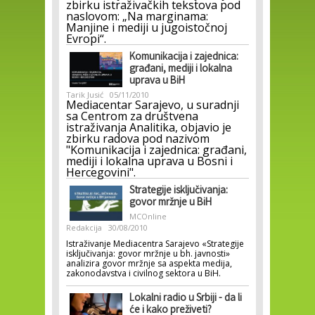
zbirku istraživačkih tekstova pod
naslovom: „Na marginama:
Manjine i mediji u jugoistočnoj
Evropi“.
Komunikacija i zajednica:
građani, mediji i lokalna
uprava u BiH
Tarik Jusić
05/11/2010
Mediacentar Sarajevo, u suradnji
sa Centrom za društvena
istraživanja Analitika, objavio je
zbirku radova pod nazivom
"Komunikacija i zajednica: građani,
mediji i lokalna uprava u Bosni i
Hercegovini".
Strategije isključivanja:
govor mržnje u BiH
MCOnline
Redakcija
30/08/2010
Istraživanje Mediacentra Sarajevo «Strategije
isključivanja: govor mržnje u bh. javnosti»
analizira govor mržnje sa aspekta medija,
zakonodavstva i civilnog sektora u BiH.
Lokalni radio u Srbiji - da li
će i kako preživeti?