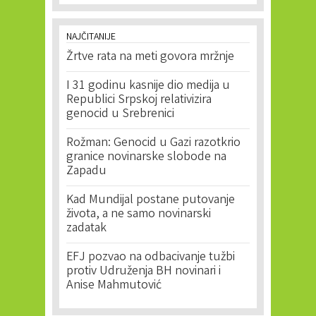
NAJČITANIJE
Žrtve rata na meti govora mržnje
I 31 godinu kasnije dio medija u
Republici Srpskoj relativizira
genocid u Srebrenici
Rožman: Genocid u Gazi razotkrio
granice novinarske slobode na
Zapadu
Kad Mundijal postane putovanje
života, a ne samo novinarski
zadatak
EFJ pozvao na odbacivanje tužbi
protiv Udruženja BH novinari i
Anise Mahmutović