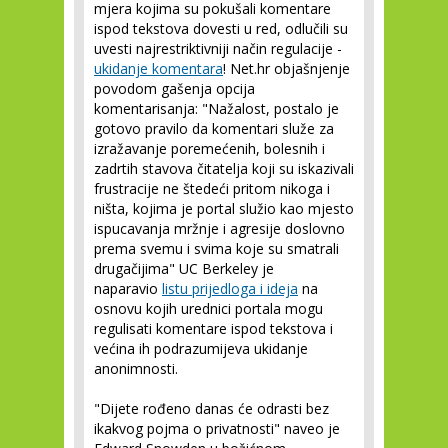
mjera kojima su pokušali komentare
ispod tekstova dovesti u red, odlučili su
uvesti najrestriktivniji način regulacije -
ukidanje komentara
! Net.hr objašnjenje
povodom gašenja opcija
komentarisanja: "Nažalost, postalo je
gotovo pravilo da komentari služe za
izražavanje poremećenih, bolesnih i
zadrtih stavova čitatelja koji su iskazivali
frustracije ne štedeći pritom nikoga i
ništa, kojima je portal služio kao mjesto
ispucavanja mržnje i agresije doslovno
prema svemu i svima koje su smatrali
drugačijima" UC Berkeley je
naparavio
listu prijedloga i ideja
na
osnovu kojih urednici portala mogu
regulisati komentare ispod tekstova i
većina ih podrazumijeva ukidanje
anonimnosti.
"Dijete rođeno danas će odrasti bez
ikakvog pojma o privatnosti" naveo je