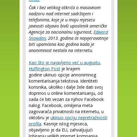
Čak i bez velikog otkrića o masovnom
nadzoru nad internet sadržajem i
telefonima, koje je u maju mjesecu
javnosti objavio bivši uposlenik američke
Agencije za nacionalnu sigurnost,
Edward
Snowden
, 2013. godina će najvjerovatnije
biti upamćena kao godina kada je
anonimnost nestala na internetu.
Kao što je najavljeno već u augustu
,
Huffington Post
je krajem
godine ukinuo opcije annonimnog
komentarisanja tekstova. Identiteti
korisnika, ukoliko i dalje žele dati svoj
doprinos u online komentarisanju, od
sada će biti vezan za njihov Facebook
nalog. Facebook, omiljena meta
zagovarača privatnosti na internetu, u
oktobru je
ukinuo opciju nepretraživosti
profila
. Kasnije istog mjeseca,
objavljeno je da EU, zahvaljujući
lobiranju velikih internet kompanija,