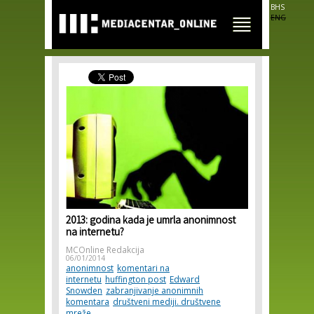
Skip to
BHS
main
ENG
content
2013: godina kada je umrla anonimnost
na internetu?
MCOnline Redakcija
06/01/2014
anonimnost
komentari na
internetu
huffington post
Edward
Snowden
zabranjivanje anonimnih
komentara
društveni mediji. društvene
mreže