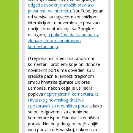
odgađa uvođenje strožih pravila o
privanosti na internetu
. YouTube, jedan
od servisa sa najvećom korisničkom
interakcijom, u novembru je povezao
opciju komentarisanja sa Google+
nalogom,
u pokušaju da stane na kraj
zlonamjernom anonimnom
komentarisanju
.
U regionalnim medijima, anonimni
komentari i problemi koje oni donose
novinskim portalima dovedeni su u
središte pažnje javnosti tragičnom
smrću hrvatske glumice Dolores
Lambaša, nakon čega je uslijedila
poplava
neprimjerenih komentara
.
Iz
Hrvatskog novinskog društva
upozoravali su uredništva portala
kako
su oni odgovorni i za anonimne
komentare ispod članaka. Uredništvo
portala Net.hr, jednog od najčitanijih
web portala u Hrvatskoj, nakon niza