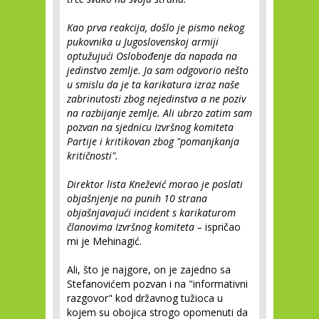
Kao prva reakcija, došlo je pismo nekog
pukovnika u Jugoslovenskoj armiji
optužujući Oslobođenje da napada na
jedinstvo zemlje. Ja sam odgovorio nešto
u smislu da je ta karikatura izraz naše
zabrinutosti zbog nejedinstva a ne poziv
na razbijanje zemlje. Ali ubrzo zatim sam
pozvan na sjednicu Izvršnog komiteta
Partije i kritikovan zbog "pomanjkanja
kritičnosti".
Direktor lista Knežević morao je poslati
objašnjenje na punih 10 strana
objašnjavajući incident s karikaturom
članovima Izvršnog komiteta –
ispričao
mi je Mehinagić.
Ali, što je najgore, on je zajedno sa
Stefanovićem pozvan i na "informativni
razgovor" kod državnog tužioca u
kojem su obojica strogo opomenuti da