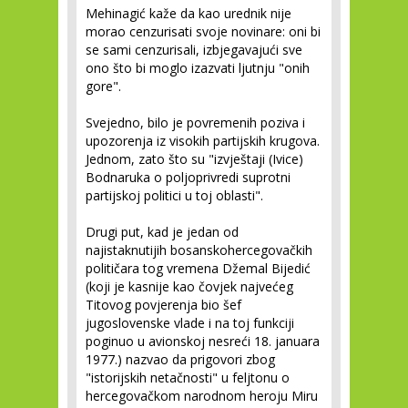
Mehinagić kaže da kao urednik nije
morao cenzurisati svoje novinare: oni bi
se sami cenzurisali, izbjegavajući sve
ono što bi moglo izazvati ljutnju "onih
gore".
Svejedno, bilo je povremenih poziva i
upozorenja iz visokih partijskih krugova.
Jednom, zato što su "izvještaji (Ivice)
Bodnaruka o poljoprivredi suprotni
partijskoj politici u toj oblasti".
Drugi put, kad je jedan od
najistaknutijih bosanskohercegovačkih
političara tog vremena Džemal Bijedić
(koji je kasnije kao čovjek najvećeg
Titovog povjerenja bio šef
jugoslovenske vlade i na toj funkciji
poginuo u avionskoj nesreći 18. januara
1977.) nazvao da prigovori zbog
"istorijskih netačnosti" u feljtonu o
hercegovačkom narodnom heroju Miru