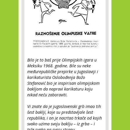
Bilo je to baš prije Olimpijskih igara u
Meksiku 1968. godine. Bile su neke
međurepubličke prepirke u Jugoslaviji i
karikaturista Oslobođenja Božo
Stefanović bio je inspirisan olimpijskom
bakljom da napravi karikaturu koju
nikad neću zaboraviti.
Vi znate da je jugoslovenski grb imao tih
šest baklji, koje su predstavljale šest
republika, i on je nacrtao trkače od kojih
svako uzima svoju baklju – iz grba – i
trče svako na svoju stranu.