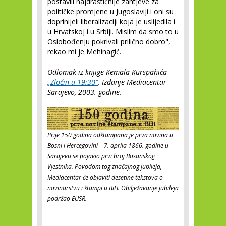
postavili najdrastičnije zahtjeve za
političke promjene u Jugoslaviji i oni su
doprinijeli liberalizaciji koja je uslijedila i
u Hrvatskoj i u Srbiji. Mislim da smo to u
Oslobođenju pokrivali prilično dobro",
rekao mi je Mehinagić.
Odlomak iz knjige Kemala Kurspahića
„Zločin u 19:30“
. Izdanje Mediacentar
Sarajevo, 2003. godine.
Prije 150 godina odštampana je prva novina u
Bosni i Hercegovini – 7. aprila 1866. godine u
Sarajevu se pojavio prvi broj Bosanskog
Vjestnika. Povodom tog značajnog jubileja,
Mediacentar će objaviti desetine tekstova o
novinarstvu i štampi u BiH. Obilježavanje jubileja
podržao EUSR.