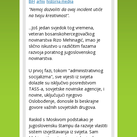
BiH
arhiv
historija medija
"Nemoj dozvoliti da ovaj incident utiče
na tvoju kreativnost".
...Još jedan svjedok tog vremena,
veteran bosanskohercegovačkog
novinarstva Rizo Mehinagić, imao je
slično iskustvo u različitim fazama
razvoja poratnog jugoslovenskog
novinarstva.
U prvoj fazi, tokom "administrativnog
socijalizma", sve vijesti iz svijeta
dolazile su isključivo posredstvom
TASS-a, sovjetske novinske agencije, i
novine, uključujući njegovo
Oslobođenje, donosile bi beskrajne
govore važnih sovjetskih drugova.
Raskid s Moskvom podstakao je
jugoslovensku štampu da razvije vlastiti
sistem izvještavanja iz svijeta. Sam