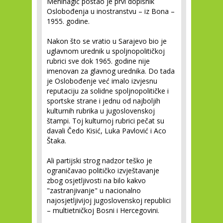
Mehinagić postao je prvi dopisnik
Oslobođenja u inostranstvu – iz Bona –
1955. godine.
Nakon što se vratio u Sarajevo bio je
uglavnom urednik u spoljnopolitičkoj
rubrici sve dok 1965. godine nije
imenovan za glavnog urednika. Do tada
je Oslobođenje već imalo izvjesnu
reputaciju za solidne spoljnopolitičke i
sportske strane i jednu od najboljih
kulturnih rubrika u jugoslovenskoj
štampi. Toj kulturnoj rubrici pečat su
davali Čedo Kisić, Luka Pavlović i Aco
Štaka.
Ali partijski strog nadzor teško je
ograničavao političko izvještavanje
zbog osjetljivosti na bilo kakvo
"zastranjivanje" u nacionalno
najosjetljivijoj jugoslovenskoj republici
– multietničkoj Bosni i Hercegovini.