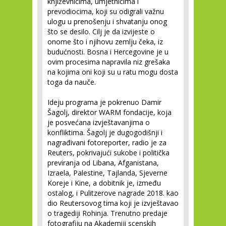
književnicima, umjetnicima i
prevodiocima, koji su odigrali važnu
ulogu u prenošenju i shvatanju onog
što se desilo. Cilj je da izvijeste o
onome što i njihovu zemlju čeka, iz
budućnosti. Bosna i Hercegovine je u
ovim procesima napravila niz grešaka
na kojima oni koji su u ratu mogu dosta
toga da nauče.
Ideju programa je pokrenuo Damir
Šagolj, direktor WARM fondacije, koja
je posvećana izvještavanjima o
konfliktima. Šagolj je dugogodišnji i
nagrađivani fotoreporter, radio je za
Reuters, pokrivajući sukobe i politička
previranja od Libana, Afganistana,
Izraela, Palestine, Tajlanda, Sjeverne
Koreje i Kine, a dobitnik je, između
ostalog, i Pulitzerove nagrade 2018. kao
dio Reutersovog tima koji je izvještavao
o tragediji Rohinja. Trenutno predaje
fotografiju na Akademiji scenskih