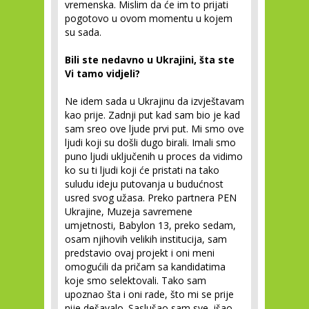
vremenska. Mislim da će im to prijati
pogotovo u ovom momentu u kojem
su sada.
Bili ste nedavno u Ukrajini, šta ste
Vi tamo vidjeli?
Ne idem sada u Ukrajinu da izvještavam
kao prije. Zadnji put kad sam bio je kad
sam sreo ove ljude prvi put. Mi smo ove
ljudi koji su došli dugo birali. Imali smo
puno ljudi uključenih u proces da vidimo
ko su ti ljudi koji će pristati na tako
suludu ideju putovanja u budućnost
usred svog užasa. Preko partnera PEN
Ukrajine, Muzeja savremene
umjetnosti, Babylon 13, preko sedam,
osam njihovih velikih institucija, sam
predstavio ovaj projekt i oni meni
omogućili da pričam sa kandidatima
koje smo selektovali. Tako sam
upoznao šta i oni rade, što mi se prije
nije dešavalo. Saslušao sam sve, išao