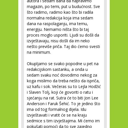
autora i sedam dana da napravimo
magazin, po temi, put u budućnost. Sve
što radimo, radimo kao što bi radila
normalna redakcija koja ima sedam
dana na raspolaganju, ima temu,
energiju. Nemamo ništa što bi taj
proces moglo usporiti. Ljudi su došli da
izvještavaju, nisu došli da im neko
nešto previše priča. Taj dio ćemo svesti
na minimum.
Okupljamo se svako popodne u pet na
redakcijskom sastanku, a onda u
sedam svaku noć dovodimo nekog za
koga mislimo da treba nešto da ispriča,
uz kafu i sok. Večeras su to Lejla Hodžić
i Slaven Tolj, koji će govoriti o ratu i
sjećanju na rat. Sutra će to biti Jon Lee
Anderson i Faruk Šehić. To je jedino što
ima od tog formalnog dijela. Idu
izvještavati i vratit će se na kraju
sedmice s tim izvještajima. Mi ćemo im
pokušati pomoći da to sve zajedno