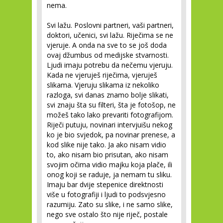
nema.
Svi lažu. Poslovni partneri, vaši partneri,
doktori, učenici, svi lažu. Riječima se ne
vjeruje. A onda na sve to se još doda
ovaj džumbus od medijske stvarnosti.
Ljudi imaju potrebu da nečemu vjeruju.
Kada ne vjeruješ riječima, vjeruješ
slikama. Vjeruju slikama iz nekoliko
razloga, svi danas znamo bolje slikati,
svi znaju šta su filteri, šta je fotošop, ne
možeš tako lako prevariti fotografijom.
Riječi putuju, novinari intervjuišu nekog
ko je bio svjedok, pa novinar prenese, a
kod slike nije tako. Ja ako nisam vidio
to, ako nisam bio prisutan, ako nisam
svojim očima vidio majku koja plače, ili
onog koji se raduje, ja nemam tu sliku.
Imaju bar dvije stepenice direktnosti
više u fotografiji i ljudi to podsvjesno
razumiju. Zato su slike, i ne samo slike,
nego sve ostalo što nije riječ, postale