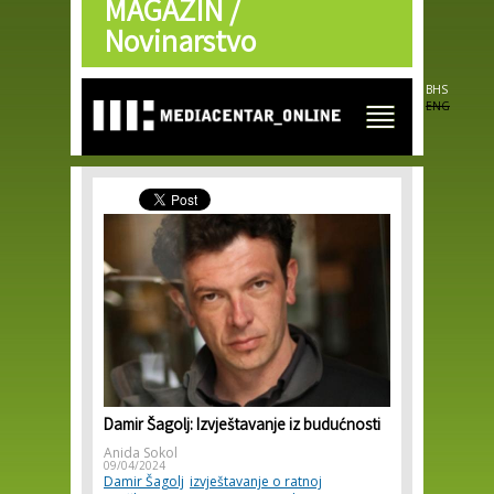
MAGAZIN /
Skip to
main
Novinarstvo
content
BHS
ENG
Damir Šagolj: Izvještavanje iz budućnosti
Anida Sokol
09/04/2024
Damir Šagolj
izvještavanje o ratnoj