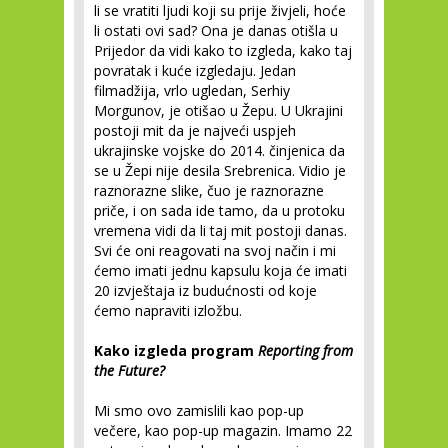
li se vratiti ljudi koji su prije živjeli, hoće
li ostati ovi sad? Ona je danas otišla u
Prijedor da vidi kako to izgleda, kako taj
povratak i kuće izgledaju. Jedan
filmadžija, vrlo ugledan, Serhiy
Morgunov, je otišao u Žepu. U Ukrajini
postoji mit da je najveći uspjeh
ukrajinske vojske do 2014. činjenica da
se u Žepi nije desila Srebrenica. Vidio je
raznorazne slike, čuo je raznorazne
priče, i on sada ide tamo, da u protoku
vremena vidi da li taj mit postoji danas.
Svi će oni reagovati na svoj način i mi
ćemo imati jednu kapsulu koja će imati
20 izvještaja iz budućnosti od koje
ćemo napraviti izložbu.
Kako izgleda program
Reporting from
the Future?
Mi smo ovo zamislili kao pop-up
večere, kao pop-up magazin. Imamo 22