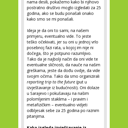
nama desili, pokažemo kako bi njihovo
postratno društvo moglo izgledati za 25
godina, ako se budu ponašali onako
kako smo se mi ponašali.
Ideja je da oni to sami, na našem
primjeru, eventualno vide. To jeste
teško očekivati, jer su oni u jednoj vrlo
posebnoj fazi rata, u kojoj im nije ni
dočega, što je potpuno razumljivo.
Tako da je najbolji način da oni vide te
eventualne sličnosti, da nauče na našim
greškama, jeste da dođu ovdje, da vide
svojim očima. Tako da smo organizirali
reporting trip to the future
(put u
izvještavanje iz budućnosti). Oni dolaze
u Sarajevo i pokušavaju na našim
polomljenim staklima – i pravim i
metafizičkim – eventualno vidjeti
odbljesak sebe za 25 godina po raznim
pitanjima.
Kako izgleda izvještavanje iz