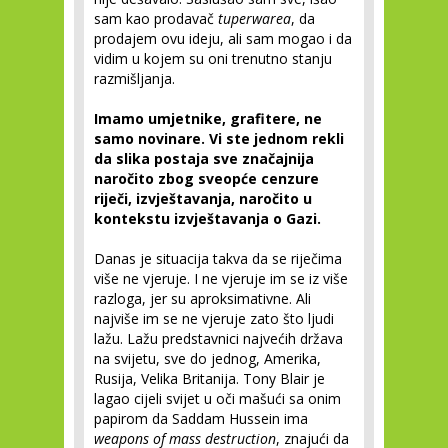
sam kao prodavač
tuperwarea
, da
prodajem ovu ideju, ali sam mogao i da
vidim u kojem su oni trenutno stanju
razmišljanja.
Imamo umjetnike, grafitere, ne
samo novinare. Vi ste jednom rekli
da slika postaja sve značajnija
naročito zbog sveopće cenzure
riječi, izvještavanja, naročito u
kontekstu izvještavanja o Gazi.
Danas je situacija takva da se riječima
više ne vjeruje. I ne vjeruje im se iz više
razloga, jer su aproksimativne. Ali
najviše im se ne vjeruje zato što ljudi
lažu. Lažu predstavnici najvećih država
na svijetu, sve do jednog, Amerika,
Rusija, Velika Britanija. Tony Blair je
lagao cijeli svijet u oči mašući sa onim
papirom da Saddam Hussein ima
weapons of mass destruction
, znajući da