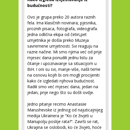
budućnosti?
Ovo je grupa preko 20 autora raznih
fela. Ima klasičnih novinara, pjesnika,
proznih pisaca, fotografa, videografa.
Jedna odlična ekipa od četiri,pet
umjetnika je došla preko Muzeja
savremene umjetnosti. Svi reaguju na
razne načine. Mi smo njima već od prije
mjesec dana ponudili jednu listu za
čitanje i upoznavanje sa situacijom u
BiH. I oni su svi, manje-više, našli teme
na osnovu kojih bi oni mogli procijeniti
kako će izgledati njihova budućnost.
Radili smo već mjesec dana, jedan na
jedan, prije nego što su došli ovdje.
Jedno pitanje recimo Anastasiie
Marushevske iz jednog od najuticajnijeg
medija Ukrainera je “Ko će živjeti u
Mariupolju poslije rata?”. Završi se rat,
Ukrajina se oslobodi, ko će živjeti, hoće