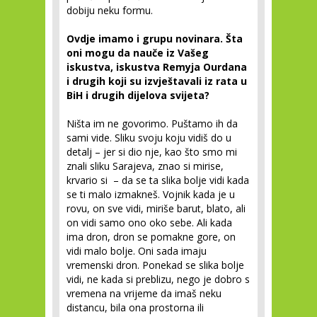
dobiju neku formu.
Ovdje imamo i grupu novinara. Šta
oni mogu da nauče iz Vašeg
iskustva, iskustva Remyja Ourdana
i drugih koji su izvještavali iz rata u
BiH i drugih dijelova svijeta?
Ništa im ne govorimo. Puštamo ih da
sami vide. Sliku svoju koju vidiš do u
detalj – jer si dio nje, kao što smo mi
znali sliku Sarajeva, znao si mirise,
krvario si – da se ta slika bolje vidi kada
se ti malo izmakneš. Vojnik kada je u
rovu, on sve vidi, miriše barut, blato, ali
on vidi samo ono oko sebe. Ali kada
ima dron, dron se pomakne gore, on
vidi malo bolje. Oni sada imaju
vremenski dron. Ponekad se slika bolje
vidi, ne kada si preblizu, nego je dobro s
vremena na vrijeme da imaš neku
distancu, bila ona prostorna ili