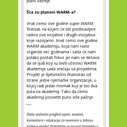
puno važnije.
Šta su planovi WARM-a?
Imat ćemo ove godine super WARM
festival, na kojem će biti predstavljeni
radovi ove incijative i drugih inicijativa
koje razvijamo. Imat ćemo ove godine
WARM akademiju, koja nam raste
organski već godinama i sada će nam
polako postati fokus jer nam se dešava
da se ljudi koji su bivši učesnici WARM
akademije sada vraćaju sa projektima.
Projekt je djelomično finansiran od
strane jedne njemačke organizacije, u
kojoj radi jedan momak koji je bio dva
puta na akademiji. Tako da ćemo
akademiji posvetiti puno više pažnje.
___
Želite sedmični pregled vijesti, analiza,
komentara i edukacija za novinare u Inboxu
Vašeg e-maila? Pretplatite se na naš besplatni
E-