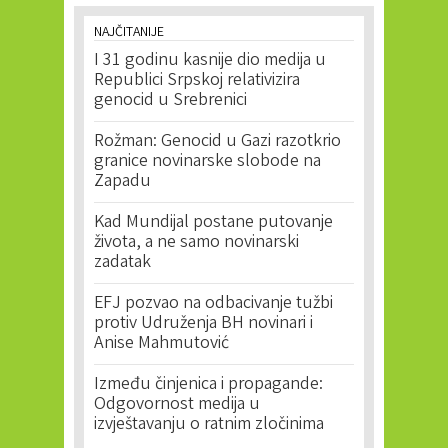
NAJČITANIJE
I 31 godinu kasnije dio medija u
Republici Srpskoj relativizira
genocid u Srebrenici
Rožman: Genocid u Gazi razotkrio
granice novinarske slobode na
Zapadu
Kad Mundijal postane putovanje
života, a ne samo novinarski
zadatak
EFJ pozvao na odbacivanje tužbi
protiv Udruženja BH novinari i
Anise Mahmutović
Između činjenica i propagande:
Odgovornost medija u
izvještavanju o ratnim zločinima