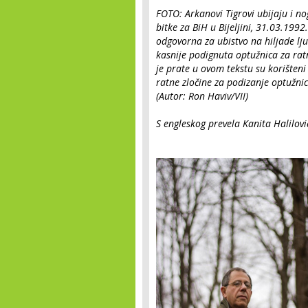
FOTO: Arkanovi Tigrovi ubijaju i n
bitke za BiH u Bijeljini, 31.03.199
odgovorna za ubistvo na hiljade lju
kasnije podignuta optužnica za ratne
je prate u ovom tekstu su korište
ratne zločine za podizanje optužnic
(Autor: Ron Haviv/VII)
S engleskog prevela Kanita Halilovi