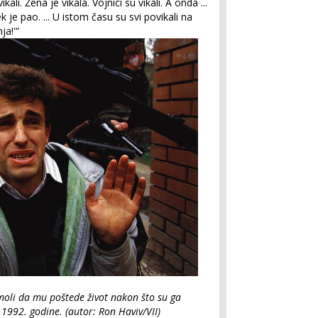
kali. Žena je vikala. Vojnici su vikali. A onda ...
k je pao. ... U istom času su svi povikali na
ja!'“
 moli da mu poštede život nakon što su ga
 1992. godine. (autor: Ron Haviv/VII)