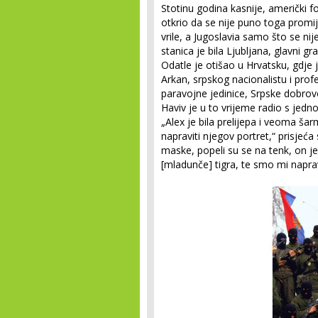
Stotinu godina kasnije, američki f
otkrio da se nije puno toga promi
vrile, a Jugoslavia samo što se ni
stanica je bila Ljubljana, glavni gr
Odatle je otišao u Hrvatsku, gdje
Arkan, srpskog nacionalistu i profe
paravojne jedinice, Srpske dobrov
Haviv je u to vrijeme radio s je
„Alex je bila prelijepa i veoma ša
napraviti njegov portret,“ prisjeć
maske, popeli su se na tenk, on j
[mladunče] tigra, te smo mi napravil