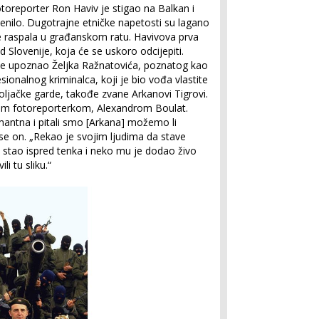
otoreporter Ron Haviv je stigao na Balkan i
jenilo. Dugotrajne etničke napetosti su lagano
je raspala u građanskom ratu. Havivova prva
ad Slovenije, koja će se uskoro odcijepiti.
 je upoznao Željka Ražnatovića, poznatog kao
sionalnog kriminalca, koji je bio vođa vlastite
oljačke garde, takođe zvane Arkanovi Tigrovi.
dnom fotoreporterkom, Alexandrom Boulat.
rmantna i pitali smo [Arkana] možemo li
a se on. „Rekao je svojim ljudima da stave
e stao ispred tenka i neko mu je dodao živo
i tu sliku.“