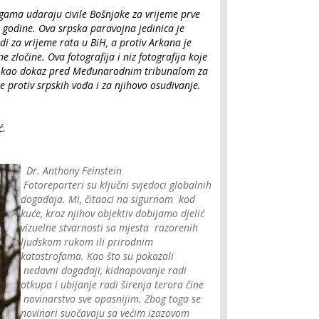
ogama udaraju civile Bošnjake za vrijeme prve
2. godine. Ova srpska paravojna jedinica je
di za vrijeme rata u BiH, a protiv Arkana je
 zločine. Ova fotografija i niz fotografija koje
ni kao dokaz pred Međunarodnim tribunalom za
e protiv srpskih vođa i za njihovo osuđivanje.
ć.
Dr. Anthony Feinstein
Fotoreporteri su ključni svjedoci globalnih
događaja. Mi, čitaoci na sigurnom kod
kuće, kroz njihov objektiv dobijamo djelić
vizuelne stvarnosti sa mjesta razorenih
ljudskom rukom ili prirodnim
katastrofama. Kao što su pokazali
nedavni događaji, kidnapovanje radi
otkupa i ubijanje radi širenja terora čine
novinarstvo sve opasnijim. Zbog toga se
novinari suočavaju sa većim izazovom