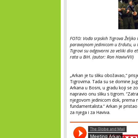
FOTO: Vođa srpskih Tigrova Željko 
paravojnom jedinicom u Erdutu, u H
Tigrovi su odgovorni za veliki dio 
rata u BiH. (autor: Ron Haviv/VII)
„Arkan je tu sliku obožavao,“ pris
Tigrovima. Tada su se domine Jugos
Arkana u Bosni, u gradu koji se zo
napravio onu sliku s tigrom. “Zat
njegovom jedinicom dok, prema nj
fundamentalista.“ Arkan je pristao
za njega i za Haviva.