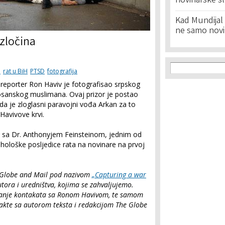
novinarske s
Kad Mundijal 
ne samo novi
 zločina
Search f
Search
i
rat u BiH
PTSD
fotografija
oreporter Ron Haviv je fotografisao srpskog
sanskog muslimana. Ovaj prizor je postao
ada je zloglasni paravojni vođa Arkan za to
Havivove krvi.
 sa Dr. Anthonyjem Feinsteinom, jednim od
ihološke posljedice rata na novinare na prvoj
he Globe and Mail pod nazivom
„Capturing a war
tora i uredništva, kojima se zahvaljujemo.
upanje kontakata sa Ronom Havivom, te samom
takte sa autorom teksta i redakcijom The Globe