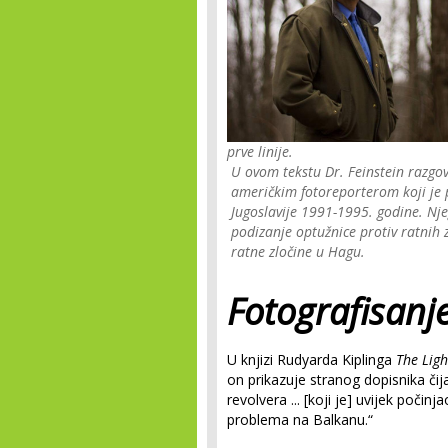
prve linije.
U ovom tekstu Dr. Feinstein razg
američkim fotoreporterom koji je p
Jugoslavije 1991-1995. godine. Nje
podizanje optužnice protiv ratnih
ratne zločine u Hagu.
Fotografisanj
U knjizi Rudyarda Kiplinga
The Ligh
on prikazuje stranog dopisnika či
revolvera ... [koji je] uvijek počin
problema na Balkanu.“