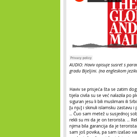
AUDIO: Haviv opisuje susret s pa
gradu Bijeljini. (na engleskom jezik
Haviv se prisjeća šta se zatim do
tijela civila su se već nalazila po
siguran jesu li bili muslimani ili Srb
[u nju] i skinuli islamsku zastavu i
... Čuo sam metež u susjednoj sobi 
rekli su mi da je on terorista. ... 
njima bila garancija da je terorista,
sam još povika, pa sam izašao van