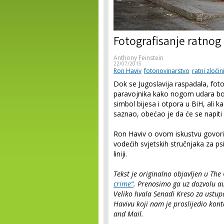
Fotografisanje ratnog
Anthony Feinstein
22/07/2015
Ron Haviv
fotonovinarstvo
ratni zločin
Dok se Jugoslavija raspadala, fot
paravojnika kako nogom udara bo
simbol bijesa i otpora u BiH, ali k
saznao, obećao je da će se napiti 
Ron Haviv o ovom iskustvu govori
vodećih svjetskih stručnjaka za ps
liniji.
Tekst je originalno objavljen u T
crime“
. Prenosimo ga uz dozvolu au
Veliko hvala Senadi Kreso za ust
Havivu koji nam je proslijedio kon
and Mail.