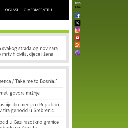
BHS
ENG
OGLASI
O MEDIACENTRU
Na svakog stradalog novinara
 mrtvih civila, djece i žena
erica / Take me to Bosnia!'
 meti govora mržnje
asnije dio medija u Republici
ivizira genocid u Srebrenici
cid u Gazi razotkrio granice