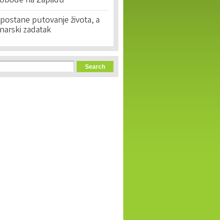
lobode na Zapadu
postane putovanje života, a
narski zadatak
orm