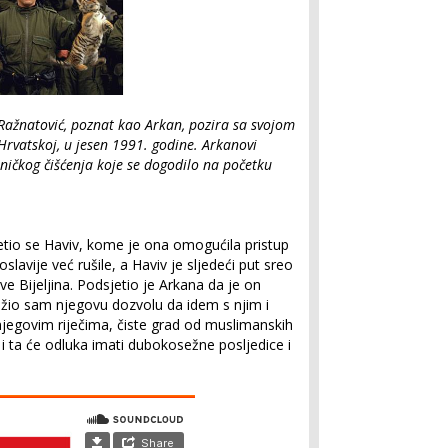
Ražnatović, poznat kao Arkan, pozira sa svojom
rvatskoj, u jesen 1991. godine. Arkanovi
etničkog čišćenja koje se dogodilo na početku
jetio se Haviv, kome je ona omogućila pristup
lavije već rušile, a Haviv je sljedeći put sreo
ve Bijeljina. Podsjetio je Arkana da je on
ražio sam njegovu dozvolu da idem s njim i
egovim riječima, čiste grad od muslimanskih
 i ta će odluka imati dubokosežne posljedice i