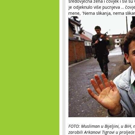
sredovječna žena i čovjek i svi su vi
je odjeknulo više pucnjeva ... čovje
mene, 'Nema slikanja, nema slikan
FOTO: Musliman u Bijeljini, u BiH,
zarobili Arkanovi Tigrovi u proljeće