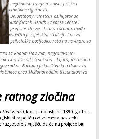
nego ikada ranije u smislu fizičke i
emotivne sigurnosti.
Dr. Anthony Feinstein, psihijatar sa
Sunnybrook Health Sciences Centre i
profesor Univerziteta u Torontu, među
vodećim je svjetskim stručnjacima za
psihološke posljedice rata na novinare sa
ovara sa Ronom Havivom, nagrađivanim
okrivao više od 25 sukoba, uključujući raspad
gov rad na Balkanu je korišten kao dokaz za
 zločinaca pred Međunarodnim tribunalom za
e ratnog zločina
t that Failed,
koja je objavljena 1890. godine,
ja „iskustva potiču od vremena nastanka
jao razgovore s viješću da će na proljeće biti