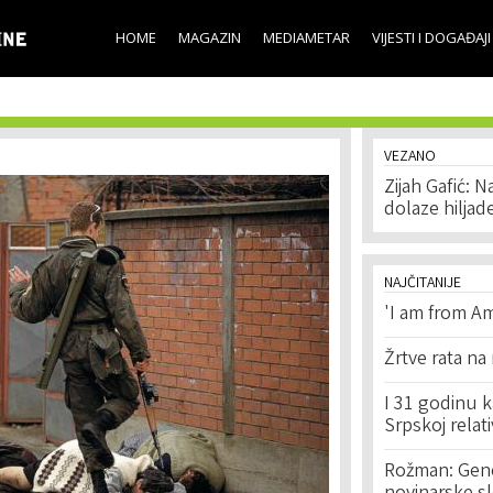
Skip to
main
HOME
MAGAZIN
MEDIAMETAR
VIJESTI I DOGAĐAJI
content
VEZANO
Zijah Gafić: 
dolaze hiljade
NAJČITANIJE
'I am from Am
Žrtve rata na
I 31 godinu k
Srpskoj relat
Rožman: Geno