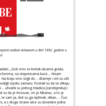
ravojnim vođom Arkanom u BiH 1992. godine u
u).
gađalo. „Dok smo se kretali ulicama grada,
 pločnicima, na stepenicama kuća ... Nisam
i. Na kraju smo stigli do ... džamije i oni su ušli
 podigli srpsku zastavu. Pozirali su da se slikaju
... uhvatili su jednog mladića [zarobljenika] i
Rekli su da je Kosovar, on je Albanac, a to je
 te sam ja, dok su ga ispitivali, slikao. ... Čuo
i, a s druge strane ulice su dovedeni jedna