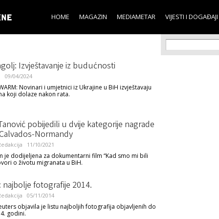
Skip to
main
HOME
MAGAZIN
MEDIAMETAR
VIJESTI I DOGAĐAJI
content
Search f
Search
golj: Izvještavanje iz budućnosti
l
09/04/2024
ARM: Novinari i umjetnici iz Ukrajine u BiH izvještavaju
a koji dolaze nakon rata.
 Tanović pobijedili u dvije kategorije nagrade
 Calvados-Normandy
edakcija
11/10/2021
 je dodijeljena za dokumentarni film “Kad smo mi bili
ovori o životu migranata u BiH.
 najbolje fotografije 2014.
edakcija
05/11/2014
uters objavila je listu najboljih fotografija objavljenih do
4. godini.