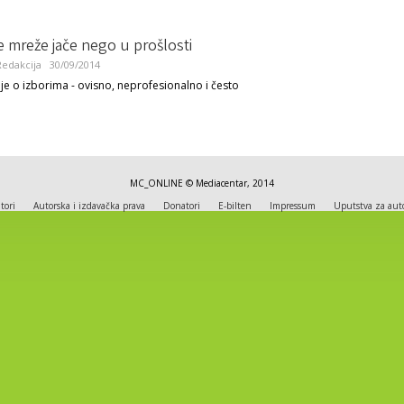
e mreže jače nego u prošlosti
edakcija
30/09/2014
nje o izborima - ovisno, neprofesionalno i često
MC_ONLINE © Mediacentar, 2014
tori
Autorska i izdavačka prava
Donatori
E-bilten
Impressum
Uputstva za aut