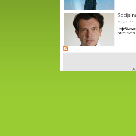
Socijaln
MCOnline R
Izvještava
primitivno.
Au