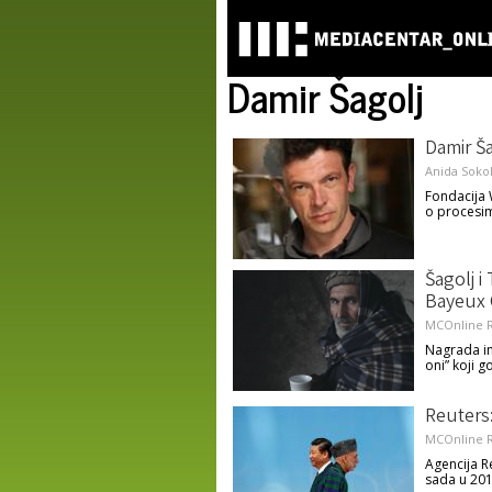
Damir Šagolj
Damir Ša
Anida Soko
Fondacija W
o procesim
Šagolj i
Bayeux
MCOnline R
Nagrada im
oni” koji g
Reuters:
MCOnline R
Agencija Re
sada u 201