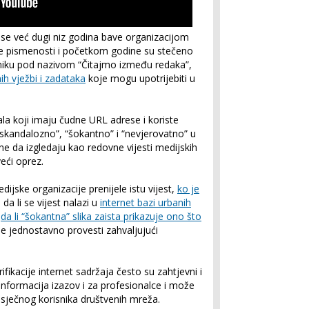
se već dugi niz godina bave organizacijom
ijske pismenosti i početkom godine su stečeno
ručniku pod nazivom “Čitajmo između redaka”,
ih vježbi i zadataka
koje mogu upotrijebiti u
ala koji imaju čudne URL adrese i koriste
 “skandalozno”, “šokantno” i “nevjerovatno” u
e da izgledaju kao redovne vijesti medijskih
eći oprez.
dijske organizacije prenijele istu vijest,
ko je
 da li se vijest nalazi u
internet bazi urbanih
e
da li “šokantna” slika zaista prikazuje ono što
 je jednostavno provesti zahvaljujući
ifikacije internet sadržaja često su zahtjevni i
informacija izazov i za profesionalce i može
osječnog korisnika društvenih mreža.