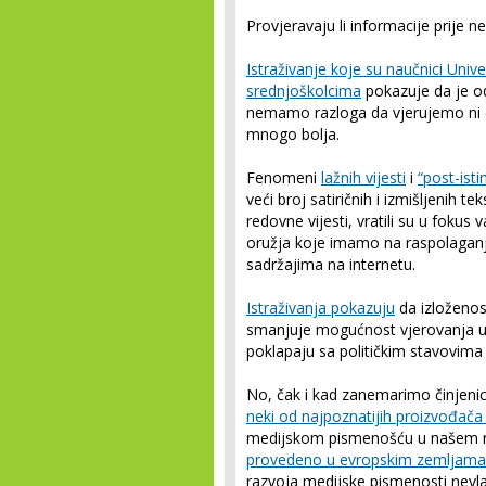
Provjeravaju li informacije prije n
Istraživanje koje su naučnici Uni
srednjoškolcima
pokazuje da je od
nemamo razloga da vjerujemo ni d
mnogo bolja.
Fenomeni
lažnih vijesti
i
“post-isti
veći broj satiričnih i izmišljenih t
redovne vijesti, vratili su u foku
oružja koje imamo na raspolaganj
sadržajima na internetu.
Istraživanja pokazuju
da izloženos
smanjuje mogućnost vjerovanja u 
poklapaju sa političkim stavovima
No, čak i kad zanemarimo činjenic
neki od najpoznatijih proizvođača l
medijskom pismenošću u našem re
provedeno u evropskim zemljam
razvoja medijske pismenosti nevla