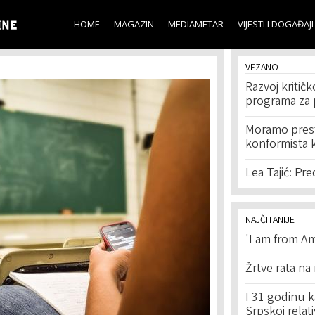
Skip to
main
HOME
MAGAZIN
MEDIAMETAR
VIJESTI I DOGAĐAJI
content
VEZANO
Razvoj kritičk
programa za 
Moramo presta
konformista k
Lea Tajić: Pr
NAJČITANIJE
'I am from Am
Žrtve rata na
I 31 godinu k
Srpskoj relat