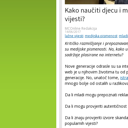
Kako naučiti djecu i 
vijesti?
MCOnline Redakcija
14/06/2017
lažne vijesti
medijska pismenost
mladi
Kritičko razmišljanje i prepoznav
su medijske pismenosti. No, kako u
sadržaje plasirane na internetu?
Nove generacije odrasle su sa int
web je u njihovim životima tu od p
generacije. No, unatoč tome,
istr
mnogo bolje od ostalih u razlikovanj
Da li mladi mogu prepoznati rekl
Da li mogu provjeriti autentičnost
Da li znaju provjeriti izvore skand
popularnih vijesti?