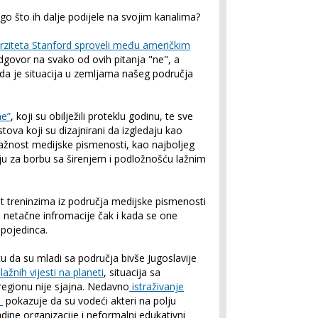
ego što ih dalje podijele na svojim kanalima?
verziteta Stanford sproveli među američkim
govor na svako od ovih pitanja "ne", a
a je situacija u zemljama našeg područja
ne”
, koji su obilježili proteklu godinu, te sve
ekstova koji su dizajnirani da izgledaju kao
s važnost medijske pismenosti, kao najboljeg
u za borbu sa širenjem i podložnošću lažnim
t treninzima iz područja medijske pismenosti
netačne infromacije čak i kada se one
 pojedinca.
u da su mladi sa područja bivše Jugoslavije
ažnih vijesti na planeti
, situacija sa
gionu nije sjajna. Nedavno
istraživanje
a
pokazuje da su vodeći akteri na polju
dine organizacije i neformalni edukativni