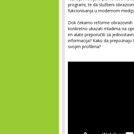
programi, te da službeni obrazovn
fukcionisanja u modernom medij
Dok čekamo reforme obrazovnih si
konkretno ukazati mladima na opre
im alate preporučiti za jednostavnu
informacija? Kako da prepoznaju laž
svojim profilima?