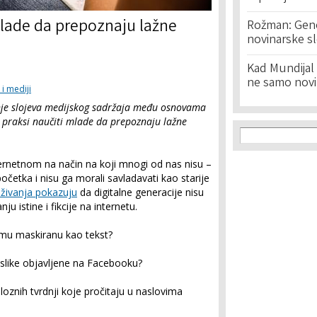
mlade da prepoznaju lažne
Rožman: Geno
novinarske s
Kad Mundijal 
ne samo novi
 i mediji
anje slojeva medijskog sadržaja među osnovama
 praksi naučiti mlade da prepoznaju lažne
Search f
Search
ernetnom na način na koji mnogi od nas nisu –
očetka i nisu ga morali savladavati kao starije
aživanja pokazuju
da digitalne generacije nisu
u istine i fikcije na internetu.
amu maskiranu kao tekst?
 slike objavljene na Facebooku?
aloznih tvrdnji koje pročitaju u naslovima