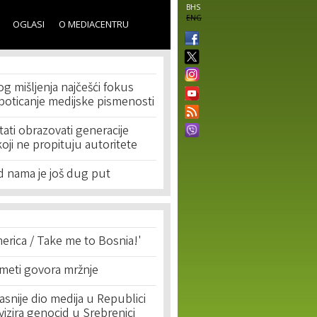
BHS
ENG
OGLASI
O MEDIACENTRU
og mišljenja najčešći fokus
poticanje medijske pismenosti
ti obrazovati generacije
oji ne propituju autoritete
ed nama je još dug put
erica / Take me to Bosnia!'
 meti govora mržnje
asnije dio medija u Republici
ivizira genocid u Srebrenici