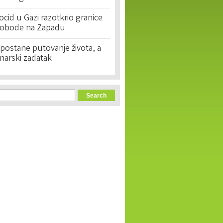
cid u Gazi razotkrio granice
lobode na Zapadu
postane putovanje života, a
narski zadatak
orm