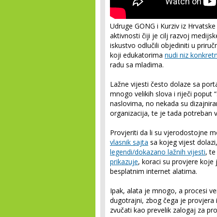
Udruge GONG i Kurziv iz Hrvatske 
aktivnosti čiji je cilj razvoj med
iskustvo odlučili objediniti u pri
koji edukatorima
nudi niz konkretn
radu sa mladima.
Lažne vijesti često dolaze sa port
mnogo velikih slova i riječi poput
naslovima, no nekada su dizajniran
organizacija, te je tada potreban v
Provjeriti da li su vjerodostojne me
vlasnik sajta
sa kojeg vijest dolazi,
legendi/dokazano lažnih vijesti
, t
prikazuje
, koraci su provjere koje
besplatnim internet alatima.
Ipak, alata je mnogo, a procesi ver
dugotrajni, zbog čega je provjera 
zvučati kao prevelik zalogaj za pr