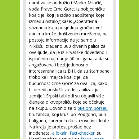
narativu se pridružio i Marko Milačić,
vođa Prave Crne Gore, iz pobjedničke
koalcije, koji je izdao saopštenje koje
između ostalog kaže: „Operativna
saznanja koja posjeduju građani već
danima kruže društvenim mrežama, pa
postoje informacije da je samo u
Nikšiću izrađeno 300 drvenih palica za
ove ljude, da je iz Hrvatske dovedeno i
isplaćeno najmanje 50 huligana, a da su
angažovana i bezbjedonosno
interesantna lica iz BiH, da su štampane
trobojke i majice koalicije 'Za
budućnost Crne Gore' za ova lica, kako
bi neredi poslužili za destabilizaciju
zemlje“. Srpski tabliodi su objavili više
članaka o krvoproliću koje se očekuje
na skupu. Govorilo se o
bijelom poršeu
bh. tablica, koji kruži po Podgorici, pun
huligana, spremnih da izazovu incidente.
Na kraju je protest prošao bez
incidenata,
a lokalni fact-checkeri
su