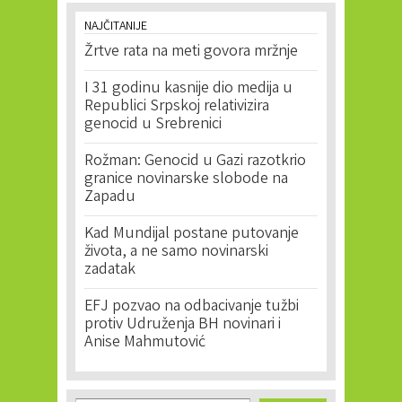
NAJČITANIJE
Žrtve rata na meti govora mržnje
I 31 godinu kasnije dio medija u
Republici Srpskoj relativizira
genocid u Srebrenici
Rožman: Genocid u Gazi razotkrio
granice novinarske slobode na
Zapadu
Kad Mundijal postane putovanje
života, a ne samo novinarski
zadatak
EFJ pozvao na odbacivanje tužbi
protiv Udruženja BH novinari i
Anise Mahmutović