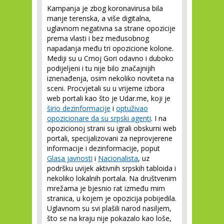
Kampanja je zbog koronavirusa bila
manje terenska, a više digitalna,
uglavnom negativna sa strane opozicije
prema vlasti i bez međusobnog
napadanja među tri opozicione kolone.
Mediji su u Crnoj Gori odavno i duboko
podijeljeni i tu nije bilo značajnijih
iznenađenja, osim nekoliko noviteta na
sceni. Procvjetali su u vrijeme izbora
web portali kao što je Udar.me, koji je
širio dezinformacije
i
optuživao
opozicionare da su srpski agenti
. I na
opozicionoj strani su igrali obskurni web
portali, specijalizovani za neprovjerene
informacije i dezinformacije, poput
Glasa javnosti
i
Nacionalista
, uz
podršku uvijek aktivnih srpskih tabloida i
nekoliko lokalnih portala. Na društvenim
mrežama je bjesnio rat između mim
stranica, u kojem je opozicija pobijedila.
Uglavnom su svi plašili narod nasiljem,
što se na kraju nije pokazalo kao loše,