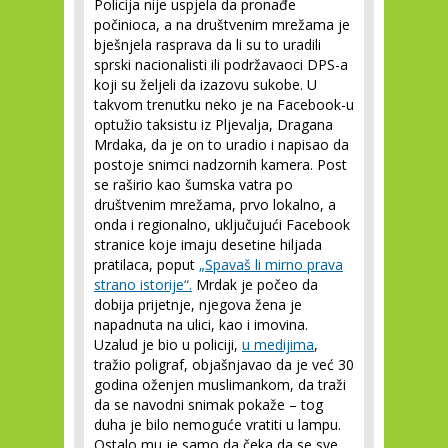
Policija nije uspjela da pronađe
počinioca, a na društvenim mrežama je
bješnjela rasprava da li su to uradili
sprski nacionalisti ili podržavaoci DPS-a
koji su željeli da izazovu sukobe. U
takvom trenutku neko je na Facebook-u
optužio taksistu iz Pljevalja, Dragana
Mrdaka, da je on to uradio i napisao da
postoje snimci nadzornih kamera. Post
se raširio kao šumska vatra po
društvenim mrežama, prvo lokalno, a
onda i regionalno, uključujući Facebook
stranice koje imaju desetine hiljada
pratilaca, poput
„Spavaš li mirno prava
strano istorije“.
Mrdak je počeo da
dobija prijetnje, njegova žena je
napadnuta na ulici, kao i imovina.
Uzalud je bio u policiji,
u medijima
,
tražio poligraf, objašnjavao da je već 30
godina oženjen muslimankom, da traži
da se navodni snimak pokaže – tog
duha je bilo nemoguće vratiti u lampu.
Ostalo mu je samo da čeka da se sve