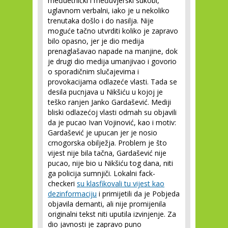
međuetnički i međuvjerski sukobi,
uglavnom verbalni, iako je u nekoliko
trenutaka došlo i do nasilja. Nije
moguće tačno utvrditi koliko je zapravo
bilo opasno, jer je dio medija
prenaglašavao napade na manjine, dok
je drugi dio medija umanjivao i govorio
o sporadičnim slučajevima i
provokacijama odlazeće vlasti. Tada se
desila pucnjava u Nikšiću u kojoj je
teško ranjen Janko Gardašević. Mediji
bliski odlazećoj vlasti odmah su objavili
da je pucao Ivan Vojinović, kao i motiv:
Gardašević je upucan jer je nosio
crnogorska obilježja. Problem je što
vijest nije bila tačna, Gardašević nije
pucao, nije bio u Nikšiću tog dana, niti
ga policija sumnjiči. Lokalni fack-
checkeri
su klasfikovali tu vijest kao
dezinformaciju
i primijetili da je Pobjeda
objavila demanti, ali nije promijenila
originalni tekst niti uputila izvinjenje. Za
dio javnosti je zapravo puno