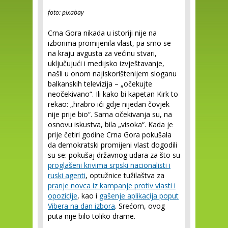
foto: pixabay
Crna Gora nikada u istoriji nije na
izborima promijenila vlast, pa smo se
na kraju avgusta za većinu stvari,
uključujući i medijsko izvještavanje,
našli u onom najiskorištenijem sloganu
balkanskih televizija – „očekujte
neočekivano“. Ili kako bi kapetan Kirk to
rekao: „hrabro ići gdje nijedan čovjek
nije prije bio“. Sama očekivanja su, na
osnovu iskustva, bila „visoka“. Kada je
prije četiri godine Crna Gora pokušala
da demokratski promijeni vlast dogodili
su se: pokušaj državnog udara za što su
proglašeni krivima srpski nacionalisti i
ruski agenti
, optužnice tužilaštva za
pranje novca iz kampanje protiv vlasti i
opozicije
, kao i
gašenje aplikacija poput
Vibera na dan izbora
. Srećom, ovog
puta nije bilo toliko drame.