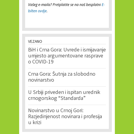
Vašeg e-maila? Pretplatite se na naš besplatni
E-
bilten ovdje
.
VEZANO
BiH i Crna Gora: Uvrede i ismijavanje
umjesto argumentovane rasprave
o COVID-19
Crna Gora: Šutnja za slobodno
novinarstvo
U Srbiji priveden i ispitan urednik
crnogorskog “Standarda”
Novinarstvo u Crnoj Gori:
Razjedinjenost novinara i profesija
u krizi