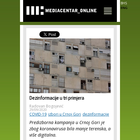
Skip to
BHS
main
ENG
content
Dezinformacije u tri primjera
Radovan Bogojević
29/09/2020
COVID-19
izbori u Crnoj Gori
dezinformacije
Predizborna kampanja u Crnoj Gori je
zbog koronavirusa bila manje terenska, a
više digitalna.