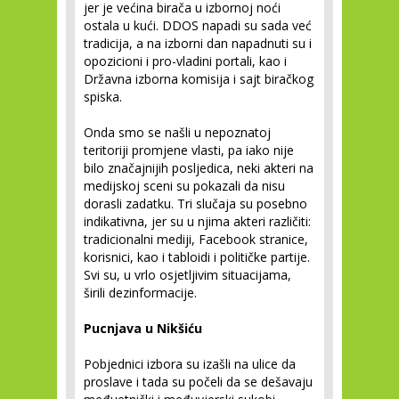
jer je većina birača u izbornoj noći
ostala u kući. DDOS napadi su sada već
tradicija, a na izborni dan napadnuti su i
opozicioni i pro-vladini portali, kao i
Državna izborna komisija i sajt biračkog
spiska.
Onda smo se našli u nepoznatoj
teritoriji promjene vlasti, pa iako nije
bilo značajnijih posljedica, neki akteri na
medijskoj sceni su pokazali da nisu
dorasli zadatku. Tri slučaja su posebno
indikativna, jer su u njima akteri različiti:
tradicionalni mediji, Facebook stranice,
korisnici, kao i tabloidi i političke partije.
Svi su, u vrlo osjetljivim situacijama,
širili dezinformacije.
Pucnjava u Nikšiću
Pobjednici izbora su izašli na ulice da
proslave i tada su počeli da se dešavaju