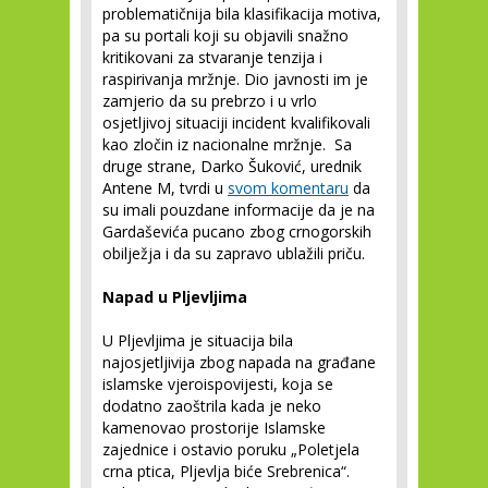
problematičnija bila klasifikacija motiva,
pa su portali koji su objavili snažno
kritikovani za stvaranje tenzija i
raspirivanja mržnje. Dio javnosti im je
zamjerio da su prebrzo i u vrlo
osjetljivoj situaciji incident kvalifikovali
kao zločin iz nacionalne mržnje. Sa
druge strane, Darko Šuković, urednik
Antene M, tvrdi u
svom komentaru
da
su imali pouzdane informacije da je na
Gardaševića pucano zbog crnogorskih
obilježja i da su zapravo ublažili priču.
Napad u Pljevljima
U Pljevljima je situacija bila
najosjetljivija zbog napada na građane
islamske vjeroispovijesti, koja se
dodatno zaoštrila kada je neko
kamenovao prostorije Islamske
zajednice i ostavio poruku „Poletjela
crna ptica, Pljevlja biće Srebrenica“.