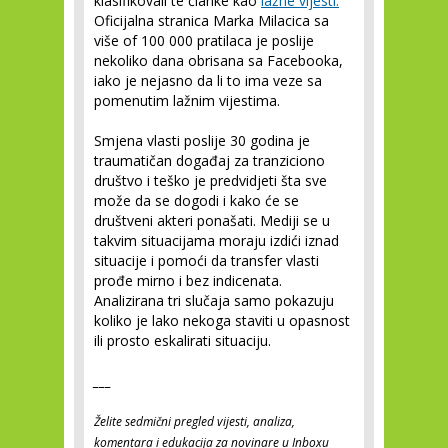
klasifikovali te članke kao
lažne vijesti.
Oficijalna stranica Marka Milacica sa
više of 100 000 pratilaca je poslije
nekoliko dana obrisana sa Facebooka,
iako je nejasno da li to ima veze sa
pomenutim lažnim vijestima.
Smjena vlasti poslije 30 godina je
traumatičan događaj za tranziciono
društvo i teško je predvidjeti šta sve
može da se dogodi i kako će se
društveni akteri ponašati. Mediji se u
takvim situacijama moraju izdići iznad
situacije i pomoći da transfer vlasti
prođe mirno i bez indicenata.
Analizirana tri slučaja samo pokazuju
koliko je lako nekoga staviti u opasnost
ili prosto eskalirati situaciju.
___
Želite sedmični pregled vijesti, analiza,
komentara i edukacija za novinare u Inboxu