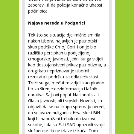
zaboravi, ili da policija konačno uhapsi
počinioica.
Najave nereda u Podgorici
Tek što se situacija djelimično smirila
nakon izbora, najavljen je patriotski
skup podrške Crnoj Gori. I on je bio
različito percipiran u podijeljenoj
crnogorskoj javnosti, jedni su ga vidjeli
kao dostojanstveni prikaz patriotizma, a
drugi kao nepriznavanje izbornih
rezultata i podršku za odlazeću vlast.
Treći su ga, međutim vidjeli kao plodno
tlo za širenje dezinformacija i lažnih
narativa. Sajtovi poput Nacionalista i
Glasa Javnosti, ali i srpskih Novosti, su
objavili da se na skupu spremaju neredi,
da se uvoze huligani iz Hrvatske i BiH
koji bi naoružani trebalo da izazovu
sukobe, i da su EU i SAD upozorili svoje
službenike da ne izlaze iz kuća. Tom