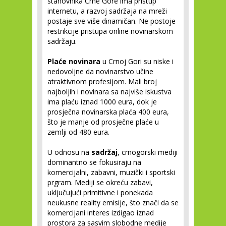
stanovnika Crne Gore ima pristup
internetu, a razvoj sadržaja na mreži
postaje sve više dinamičan. Ne postoje
restrikcije pristupa online novinarskom
sadržaju.
Plaće novinara
u Crnoj Gori su niske i
nedovoljne da novinarstvo učine
atraktivnom profesijom. Mali broj
najboljih i novinara sa najviše iskustva
ima plaću iznad 1000 eura, dok je
prosječna novinarska plaća 400 eura,
što je manje od prosječne plaće u
zemlji od 480 eura.
U odnosu na
sadržaj
, crnogorski mediji
dominantno se fokusiraju na
komercijalni, zabavni, muzički i sportski
prgram. Mediji se okreću zabavi,
uključujući primitivne i ponekada
neukusne reality emisije, što znači da se
komercijani interes izdigao iznad
prostora za sasvim slobodne medije