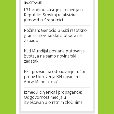
NAJČITANIJE
I 31 godinu kasnije dio medija u
Republici Srpskoj relativizira
genocid u Srebrenici
Rožman: Genocid u Gazi razotkrio
granice novinarske slobode na
Zapadu
Kad Mundijal postane putovanje
života, a ne samo novinarski
zadatak
EFJ pozvao na odbacivanje tužbi
protiv Udruženja BH novinari i
Anise Mahmutović
Između činjenica i propagande:
Odgovornost medija u
izvještavanju o ratnim zločinima