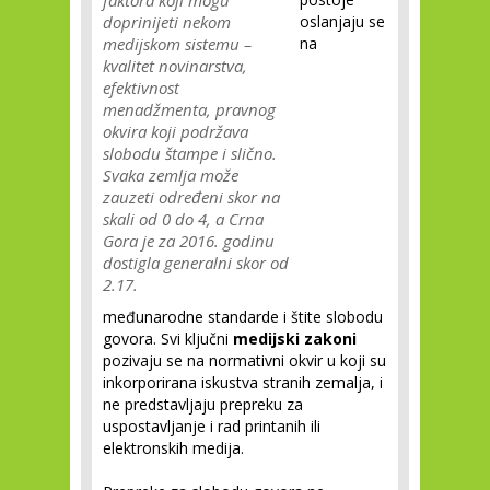
faktora koji mogu
doprinijeti nekom
oslanjaju se
medijskom sistemu –
na
kvalitet novinarstva,
efektivnost
menadžmenta, pravnog
okvira koji podržava
slobodu štampe i slično.
Svaka zemlja može
zauzeti određeni skor na
skali od 0 do 4, a Crna
Gora je za 2016. godinu
dostigla generalni skor od
2.17.
međunarodne standarde i štite slobodu
govora. Svi ključni
medijski zakoni
pozivaju se na normativni okvir u koji su
inkorporirana iskustva stranih zemalja, i
ne predstavljaju prepreku za
uspostavljanje i rad printanih ili
elektronskih medija.