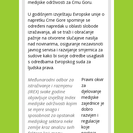
medijske održivosti za Crnu Goru.
U godišnjem izvještaju Evropske unije o
napretku Crne Gore spominje se
određeni napredak u oblasti slobode
izražavanja, ali se traži i obraćanje
pažnje na otvorene slučajeve nasilja
nad novinarima, osiguranje nezavisnoti
javnog servisa i razvijanje smjernica za
sudove kako bi svoje odredbe usaglasili
s odredbama Evropskog suda za
ljudska prava.
Međunarodni odbor za
Pravni okvir
istraživanje i razmjenu
za
(IREX) svake godine
djelovanje
objavljuje izvještaj Index
medijske
medijske održivosti kojim
zajednice je
se mjere snaga i
dobro
sposobnost za opstanak
razvijen i
medijskog sektora neke
regulacije
zemlje kroz analizu svih
koje
postoje