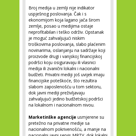
Broj medija u zemlji nije indikator
uspješnog poslovanja. Čak i s
ekonomijom koja lagano jača širom
zemlje, posao u medijima ostaje
neprofitabilan i teško održiv. Opstanak
je moguć zahvaljujući niskim
troškovima poslovanja, slabo plaćenim
novinarima, oslanjanju na sadržaje koji
proizvode drugi i vanjskoj financijskoj
podršci koju osiguravaju ili vlasnici
medija ili zvanični lokalni i nacionalni
budžeti. Privatni mediji još uvijek imaju
financijske poteškoće, što rezultira
slabom zaposlenošću u tom sektoru,
dok javni mediji preživljavaju
zahvaljujući jedino budžetskoj podršci
na lokalnom i nacionalnom nivou.
Marketinške agencije
usmjerene su
pretežno na privatne medije sa
nacionalnom pokrivenošću, a manje na
nacionalni javni servis MRTV, dok lokalni