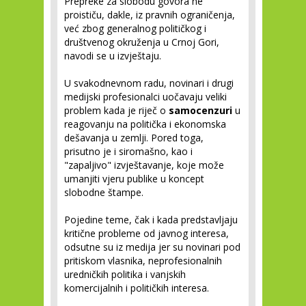
Prepreke za slobodu govora ne
proističu, dakle, iz pravnih ograničenja,
već zbog generalnog političkog i
društvenog okruženja u Crnoj Gori,
navodi se u izvještaju.
U svakodnevnom radu, novinari i drugi
medijski profesionalci uočavaju veliki
problem kada je riječ o
samocenzuri
u
reagovanju na politička i ekonomska
dešavanja u zemlji. Pored toga,
prisutno je i siromašno, kao i
"zapaljivo" izvještavanje, koje može
umanjiti vjeru publike u koncept
slobodne štampe.
Pojedine teme, čak i kada predstavljaju
kritične probleme od javnog interesa,
odsutne su iz medija jer su novinari pod
pritiskom vlasnika, neprofesionalnih
uredničkih politika i vanjskih
komercijalnih i političkih interesa.