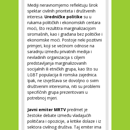
Mediji neravnomjerno reflektuju širok
spektar civilnih prioriteta i društvenih
interesa.
Uredničke politike
su u
rukama političkih i ekonomskih centara
moći, što rezultitra marginalizacijom
siromašnih, kao i građana bez političke i
ekonomske moći. Postoje neki pozitivni
primjeri, koji se većinom odnose na
saradnju između privatnih medija i
nevladinih organizacija s ciljem
predstavljanja marginalizovanih
socijalnih ili etničkih grupa, kao što su
LGBT populacija ili romska zajednica.
Ipak, ne izvještava se dovoljno o svim
društvenim interesima, niti su problemi
specifičnih grupa prezentovani u
potrebnoj mjeri.
Javni emiter MRTV
predmet je
žestoke debate između vladajućih
političara i opozicije, a kritike dolaze i iz
sektora civilnog društva. Taj emiter ima