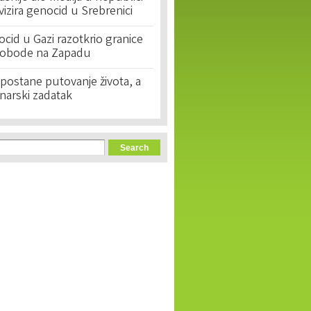
ivizira genocid u Srebrenici
cid u Gazi razotkrio granice
lobode na Zapadu
postane putovanje života, a
narski zadatak
orm