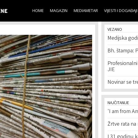
Skip to
main
HOME
MAGAZIN
MEDIAMETAR
VIJESTI I DOGAĐAJI
content
VEZANO
Medijska god
Bh. štampa: P
Profesionalni 
JIE
Novinar se tre
NAJČITANIJE
'I am from Am
Žrtve rata na
I 31 godinu k