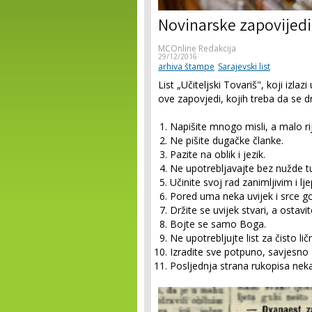
Novinarske zapovijedi 
MCOnline Redakcija
29/12/2016
arhiva štampe
Sarajevski list
List „Učiteljski Tovariš", koji izla
ove zapovjedi, kojih treba da se d
Na­pišite mnogo misli, a malo rij
Ne pi­šite dugačke članke.
Pazite na oblik i jezik.
Ne upotrebljavajte bez nužde tu
Učinite svoj rad zanimljivim i lj
Pored uma neka uvijek i srce go
Držite se uvijek stvari, a ostavite
Bojte se samo Boga.
Ne upotrebljujte list za čisto li
Izradite sve potpuno, savjesno z
Posljednja strana rukopisa nek