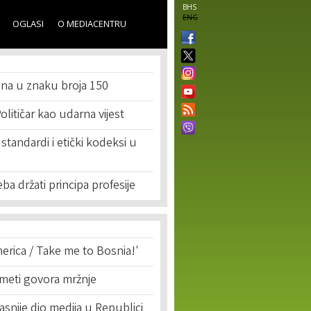
BHS
ENG
OGLASI
O MEDIACENTRU
ina u znaku broja 150
olitičar kao udarna vijest
standardi i etički kodeksi u
ba držati principa profesije
erica / Take me to Bosnia!'
 meti govora mržnje
asnije dio medija u Republici