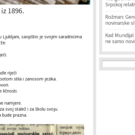
Srpskoj relat
iz 1896.
Rožman: Geno
novinarske s
Kad Mundijal 
zi u Ljubljani, saopštio je svojim saradnicima
ne samo novi
rže:
eči.
Search f
Search
đe riječi
epo­tom stila i zanosom jezika.
vori.
 ličnosti.
čne namjere.
a svoj stalež i za školu svoju.
a bude prazna.