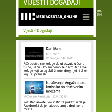
VIJESTI I DOGAĐAJI
Skip to
main
content
BHS
ENG
Vijesti
Događaji
Dan tišine
MCOnline
Redakcija
14/01/2015
PSD poziva sve kolege da učestvuju u Danu
tišine, Danu u kojem ćemo se osvrnuti na sve
kolege koji su izgubili živote zbog riječi i slike
koju su prenijeli
Istraživanje: Angažiranost
korisnika na društvenim
mrežama
MCOnline Redakcija
12/01/2015
Rezultati ankete Pew instituta pokazuju da je
Facebook i dalje najpopularnija društvena
mreža.