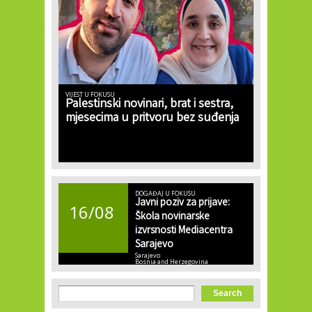
VIJEST U FOKUSU
Palestinski novinari, brat i sestra,
mjesecima u pritvoru bez suđenja
DOGAĐAJ U FOKUSU
Javni poziv za prijave:
16/08
Škola novinarske
izvrsnosti Mediacentra
Sarajevo
Sarajevo
Bosnia and Herzegovina
Search form
Search