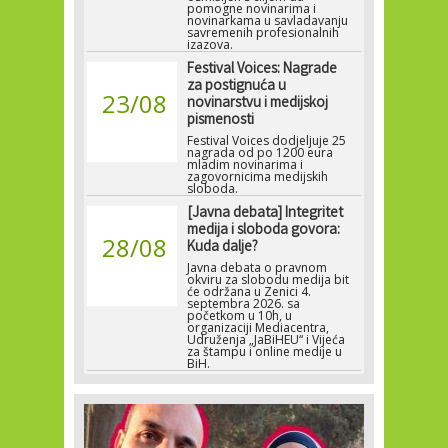
pomogne novinarima i
novinarkama u savladavanju
savremenih profesionalnih
izazova.
Festival Voices: Nagrade
za postignuća u
23/08
novinarstvu i medijskoj
pismenosti
Festival Voices dodjeljuje 25
nagrada od po 1200 eura
mladim novinarima i
zagovornicima medijskih
sloboda.
[Javna debata] Integritet
medija i sloboda govora:
28/08
Kuda dalje?
Javna debata o pravnom
okviru za slobodu medija bit
će održana u Zenici 4.
septembra 2026. sa
početkom u 10h, u
organizaciji Mediacentra,
Udruženja „JaBiHEU“ i Vijeća
za štampu i online medije u
BiH.