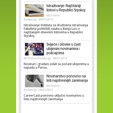
Istraživanje: Najčitaniji
listovi u Republici Srpskoj
MCOnline
Redakcija
09/01/2015
Istraživanje Instituta za društvena istraživanja
Fakulteta političkih nauka u Banja Luci o
najčitanijim dnevnim listovima u Republici
Srpskoj.
Svijeće i olovke u čast
ubijenim novinarima i
policajcima
MCOnline Redakcija
08/01/2015
Novinari i građani odali su počast ubijenima u
napadu u Parizu.
Novinarstvo ponovno na
listi najstresnijih zanimanja
MCOnline
Redakcija
08/01/2015
CareerCast ponovno uključio novinartvo u
listu najstresnijih zanimanja.
Pages