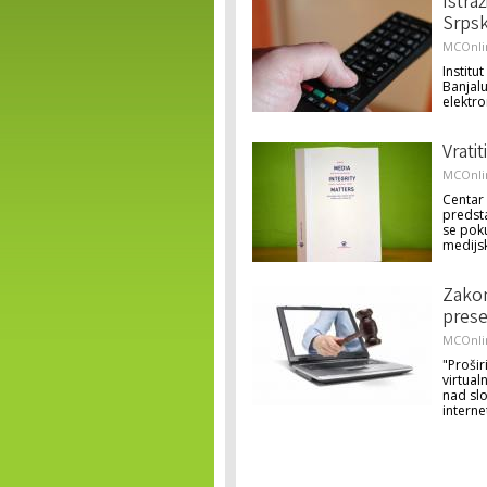
Istra
Srpsk
MCOnli
Institu
Banjalu
elektro
Vrati
MCOnli
Centar 
predsta
se pok
medijs
Zakon
pres
MCOnli
"Prošir
virtual
nad sl
intern
Pages