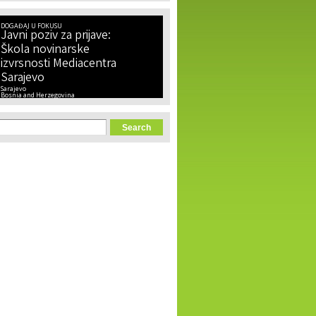
DOGAĐAJ U FOKUSU
Javni poziv za prijave:
Škola novinarske
izvrsnosti Mediacentra
Sarajevo
Sarajevo
Bosnia and Herzegovina
orm