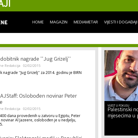
AJI
Skip to
main
content
HOME
MAGAZIN
MEDIAMETAR
VIJESTI I DOGAĐAJI
dobitnik nagrade ''Jug Grizelj''
ne Redakcija
02/02/2015
k nagrade ''Jug Grizelj'' za 2014. godinu je BIRN
AJStaff: Oslobođen novinar Peter
e
VIJEST U FOKUSU
Palestinski no
ne Redakcija
02/02/2015
mjesecima u 
400 dana provedenih u zatvoru u Egiptu, Peter
 novinar Al Jazeere, oslobođen je u nedjelju,
5.