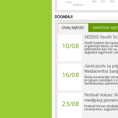
…
794
795
796
« first
‹
previous
DOGAĐAJI
OVAJ MJESEC
NAREDNI MJE
SEEDIG Youth Sc
South Eastern Europea
10/08
organizuje školu za ml
internetom kao što su p
digitalna sigurnost i um
Javni poziv za pri
Mediacentra Sara
16/08
Škola novinarske izvrs
program osmišljen s c
savladavanju savremen
Festival Voices: 
medijskoj pismen
23/08
Festival Voices dodje
novinarima i zagovorn