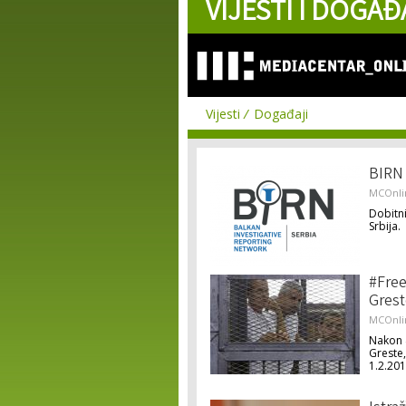
VIJESTI I DOGAĐ
Vijesti
Događaji
BIRN 
MCOnli
Dobitni
Srbija.
#Free
Grest
MCOnli
Nakon 
Greste,
1.2.201