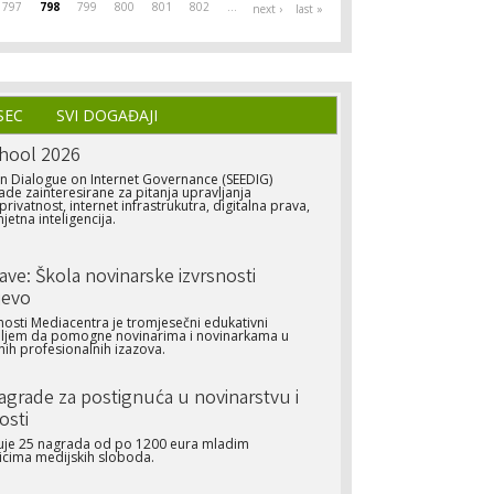
797
798
799
800
801
802
…
next ›
last »
SEC
SVI DOGAĐAJI
hool 2026
n Dialogue on Internet Governance (SEEDIG)
ade zainteresirane za pitanja upravljanja
rivatnost, internet infrastrukutra, digitalna prava,
jetna inteligencija.
jave: Škola novinarske izvrsnosti
jevo
nosti Mediacentra je tromjesečni edukativni
iljem da pomogne novinarima i novinarkama u
ih profesionalnih izazova.
Nagrade za postignuća u novinarstvu i
osti
ljuje 25 nagrada od po 1200 eura mladim
icima medijskih sloboda.