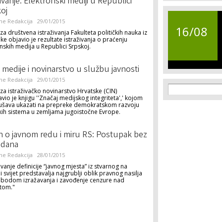
živanje: Elektronski mediji u Republici
oj
ne Redakcija
29/01/2015
16/08
t za društvena istraživanja Fakulteta političkih nauka iz
ke objavio je rezultate istraživanja o praćenju
nskih medija u Republici Srpskoj.
ti medije i novinarstvo u službu javnosti
ne Redakcija
29/01/2015
Search f
Search
za istraživačko novinarstvo Hrvatske (CIN)
vio je knjigu ''Značaj medijskog integriteta',' kojom
ušava ukazati na prepreke demokratskom razvoju
kih sistema u zemljama jugoistočne Evrope.
 o javnom redu i miru RS: Postupak bez
edana
ne Redakcija
28/01/2015
ivanje definicije “javnog mjesta” iz stvarnog na
ni svijet predstavalja najgrublji oblik pravnog nasilja
obodom izražavanja i zavođenje cenzure nad
etom."