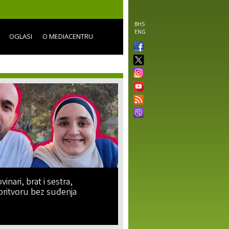
BHS
ENG
OGLASI
O MEDIACENTRU
vinari, brat i sestra,
pritvoru bez suđenja