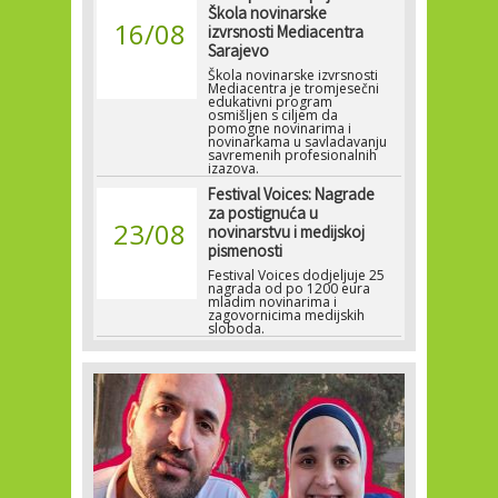
Škola novinarske
16/08
izvrsnosti Mediacentra
Sarajevo
Škola novinarske izvrsnosti
Mediacentra je tromjesečni
edukativni program
osmišljen s ciljem da
pomogne novinarima i
novinarkama u savladavanju
savremenih profesionalnih
izazova.
Festival Voices: Nagrade
za postignuća u
23/08
novinarstvu i medijskoj
pismenosti
Festival Voices dodjeljuje 25
nagrada od po 1200 eura
mladim novinarima i
zagovornicima medijskih
sloboda.