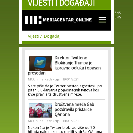
VIJESTI I DOGAĐAJI
Skip to
main
content
BHS
ENG
Vijesti
Događaji
Direktor Twittera:
Blokiranje Trumpa je
ispravna odluka i opasan
presedan
MCOnline Redakcija
19/01/2021
Slate piše da je Twitter postao agresivniji po
pitanju uklanjanja pojedinačnih tvitova koji
krše pravila te društvene mreže.
Društvena mreža Gab
pozdravila pristalice
QAnona
MCOnline Redakcija
14/01/2021
Nakon što je Twitter blokirao više od 70
hiljada naloga koji su dijelili sadržaj QAnona