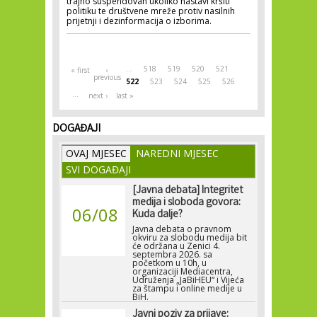
trajno suspendovan ukoliko nastavi kršiti
politiku te društvene mreže protiv nasilnih
prijetnji i dezinformacija o izborima.
Pages
…
518
519
520
521
« first
‹
previous
522
523
524
525
526
…
next ›
last »
DOGAĐAJI
OVAJ MJESEC
NAREDNI MJESEC
SVI DOGAĐAJI
[Javna debata] Integritet
medija i sloboda govora:
06/08
Kuda dalje?
Javna debata o pravnom
okviru za slobodu medija bit
će održana u Zenici 4.
septembra 2026. sa
početkom u 10h, u
organizaciji Mediacentra,
Udruženja „JaBiHEU“ i Vijeća
za štampu i online medije u
BiH.
Javni poziv za prijave: