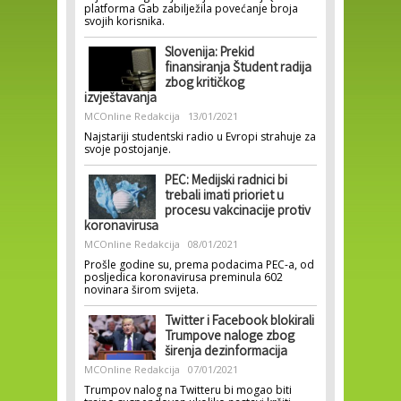
platforma Gab zabilježila povećanje broja
svojih korisnika.
Slovenija: Prekid
finansiranja Študent radija
zbog kritičkog
izvještavanja
MCOnline Redakcija
13/01/2021
Najstariji studentski radio u Evropi strahuje za
svoje postojanje.
PEC: Medijski radnici bi
trebali imati prioriet u
procesu vakcinacije protiv
koronavirusa
MCOnline Redakcija
08/01/2021
Prošle godine su, prema podacima PEC-a, od
posljedica koronavirusa preminula 602
novinara širom svijeta.
Twitter i Facebook blokirali
Trumpove naloge zbog
širenja dezinformacija
MCOnline Redakcija
07/01/2021
Trumpov nalog na Twitteru bi mogao biti