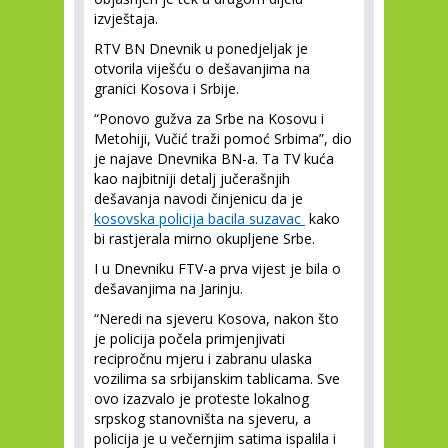
izvještaja.
RTV BN Dnevnik u ponedjeljak je
otvorila viješću o dešavanjima na
granici Kosova i Srbije.
“Ponovo gužva za Srbe na Kosovu i
Metohiji, Vučić traži pomoć Srbima”, dio
je najave Dnevnika BN-a. Ta TV kuća
kao najbitniji detalj jučerašnjih
dešavanja navodi činjenicu da je
kosovska policija bacila suzavac
kako
bi rastjerala mirno okupljene Srbe.
I u Dnevniku FTV-a prva vijest je bila o
dešavanjima na Jarinju.
“Neredi na sjeveru Kosova, nakon što
je policija počela primjenjivati
recipročnu mjeru i zabranu ulaska
vozilima sa srbijanskim tablicama. Sve
ovo izazvalo je proteste lokalnog
srpskog stanovništa na sjeveru, a
policija je u večernjim satima ispalila i