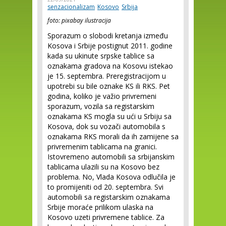
senzacionalizam
Kosovo
Srbija
foto: pixabay ilustracija
Sporazum o slobodi kretanja između
Kosova i Srbije postignut 2011. godine
kada su ukinute srpske tablice sa
oznakama gradova na Kosovu istekao
je 15. septembra. Preregistracijom u
upotrebi su bile oznake KS ili RKS. Pet
godina, koliko je važio privremeni
sporazum, vozila sa registarskim
oznakama KS mogla su ući u Srbiju sa
Kosova, dok su vozači automobila s
oznakama RKS morali da ih zamijene sa
privremenim tablicama na granici.
Istovremeno automobili sa srbijanskim
tablicama ulazili su na Kosovo bez
problema. No, Vlada Kosova odlučila je
to promijeniti od 20. septembra. Svi
automobili sa registarskim oznakama
Srbije moraće prilikom ulaska na
Kosovo uzeti privremene tablice. Za