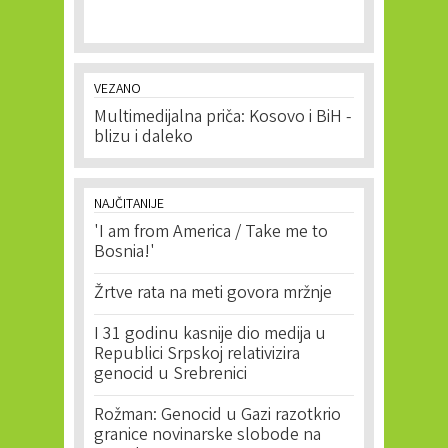
VEZANO
Multimedijalna priča: Kosovo i BiH -
blizu i daleko
NAJČITANIJE
'I am from America / Take me to
Bosnia!'
Žrtve rata na meti govora mržnje
I 31 godinu kasnije dio medija u
Republici Srpskoj relativizira
genocid u Srebrenici
Rožman: Genocid u Gazi razotkrio
granice novinarske slobode na