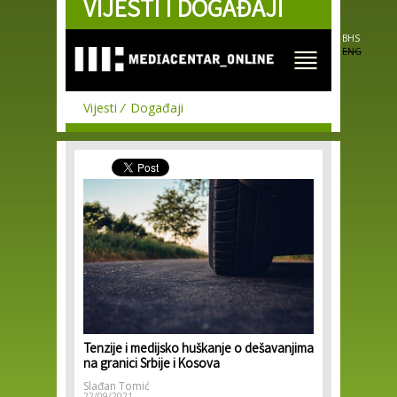
VIJESTI I DOGAĐAJI
Skip to
main
content
BHS
ENG
Vijesti
Događaji
Tenzije i medijsko huškanje o dešavanjima
na granici Srbije i Kosova
Slađan Tomić
22/09/2021