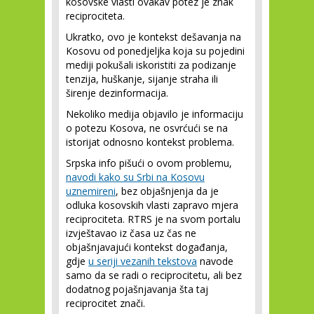
kosovske vlasti ovakav potez je znak
reciprociteta.
Ukratko, ovo je kontekst dešavanja na
Kosovu od ponedjeljka koja su pojedini
mediji pokušali iskoristiti za podizanje
tenzija, huškanje, sijanje straha ili
širenje dezinformacija.
Nekoliko medija objavilo je informaciju
o potezu Kosova, ne osvrćući se na
istorijat odnosno kontekst problema.
Srpska info pišući o ovom problemu,
navodi kako su Srbi na Kosovu
uznemireni
, bez objašnjenja da je
odluka kosovskih vlasti zapravo mjera
reciprociteta. RTRS je na svom portalu
izvještavao iz časa uz čas ne
objašnjavajući kontekst događanja,
gdje
u seriji vezanih tekstova
navode
samo da se radi o reciprocitetu, ali bez
dodatnog pojašnjavanja šta taj
reciprocitet znači.