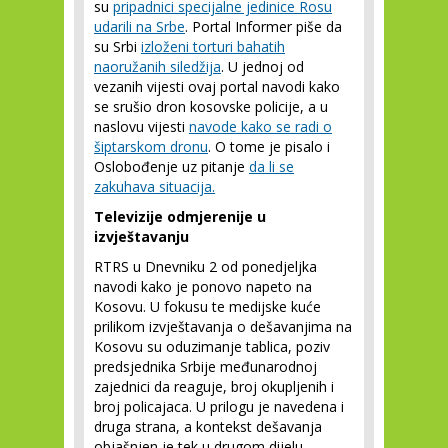
su
pripadnici specijalne jedinice Rosu
udarili na Srbe
. Portal Informer piše da
su Srbi
izloženi torturi bahatih
naoružanih siledžija
. U jednoj od
vezanih vijesti ovaj portal navodi kako
se srušio dron kosovske policije, a u
naslovu vijesti
navode kako se radi o
šiptarskom dronu
. O tome je pisalo i
Oslobođenje uz pitanje
da li se
zakuhava situacija.
Televizije odmjerenije u
izvještavanju
RTRS u Dnevniku 2 od ponedjeljka
navodi kako je ponovo napeto na
Kosovu. U fokusu te medijske kuće
prilikom izvještavanja o dešavanjima na
Kosovu su oduzimanje tablica, poziv
predsjednika Srbije međunarodnoj
zajednici da reaguje, broj okupljenih i
broj policajaca. U prilogu je navedena i
druga strana, a kontekst dešavanja
objašnjen je tek u drugom dijelu