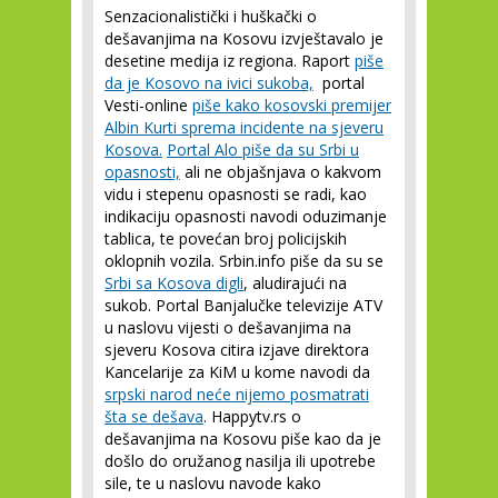
Senzacionalistički i huškački o
dešavanjima na Kosovu izvještavalo je
desetine medija iz regiona. Raport
piše
da je Kosovo na ivici sukoba,
portal
Vesti-online
piše kako kosovski premijer
Albin Kurti sprema incidente na sjeveru
Kosova.
Portal Alo piše da su Srbi u
opasnosti,
ali ne objašnjava o kakvom
vidu i stepenu opasnosti se radi, kao
indikaciju opasnosti navodi oduzimanje
tablica, te povećan broj policijskih
oklopnih vozila. Srbin.info piše da su se
Srbi sa Kosova digli
, aludirajući na
sukob. Portal Banjalučke televizije ATV
u naslovu vijesti o dešavanjima na
sjeveru Kosova citira izjave direktora
Kancelarije za KiM u kome navodi da
srpski narod neće nijemo posmatrati
šta se dešava
. Happytv.rs o
dešavanjima na Kosovu piše kao da je
došlo do oružanog nasilja ili upotrebe
sile, te u naslovu navode kako