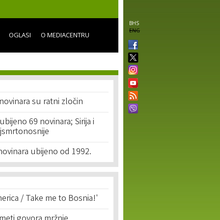
BHS
ENG
OGLASI
O MEDIACENTRU
novinara su ratni zločin
bijeno 69 novinara; Sirija i
jsmrtonosnije
novinara ubijeno od 1992.
erica / Take me to Bosnia!'
 meti govora mržnje