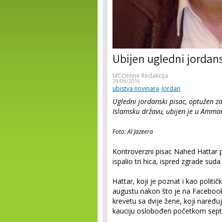
Ubijen ugledni jordans
MCOnline Redakcija
29/09/2016
ubistva novinara
Jordan
Ugledni jordanski pisac, optužen za
Islamsku državu, ubijen je u Amma
Foto: Al Jazeera
Kontroverzni pisac Nahed Hattar 
ispalio tri hica, ispred zgrade s
Hattar, koji je poznat i kao politi
augustu nakon što je na Facebook
krevetu sa dvije žene, koji naređu
kauciju oslobođen početkom sep