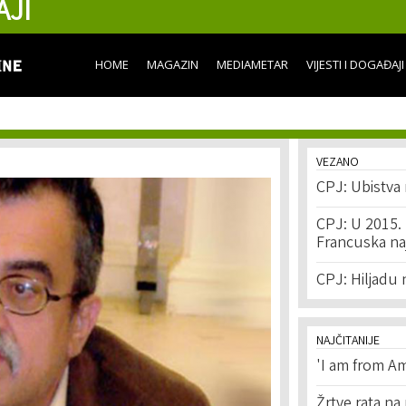
AJI
Skip to
main
content
HOME
MAGAZIN
MEDIAMETAR
VIJESTI I DOGAĐAJI
VEZANO
CPJ: Ubistva 
CPJ: U 2015. u
Francuska na
CPJ: Hiljadu 
NAJČITANIJE
'I am from Am
Žrtve rata na