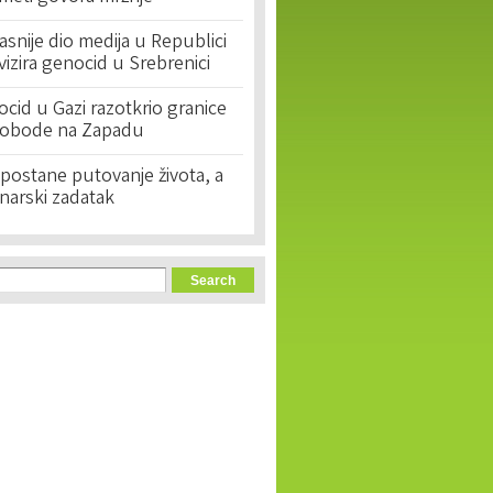
asnije dio medija u Republici
ivizira genocid u Srebrenici
cid u Gazi razotkrio granice
lobode na Zapadu
postane putovanje života, a
narski zadatak
orm