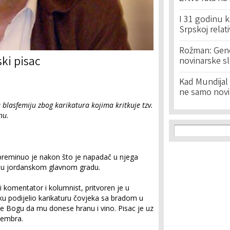
I 31 godinu k
Srpskoj relat
Rožman: Geno
ki pisac
novinarske s
Kad Mundijal 
ne samo novi
 blasfemiju zbog karikatura kojima kritkuje tzv.
nu.
Search f
Search
preminuo je nakon što je napadač u njega
uda u jordanskom glavnom gradu.
čki komentator i kolumnist, pritvoren je u
u podijelio karikaturu čovjeka sa bradom u
je Bogu da mu donese hranu i vino. Pisac je uz
tembra.