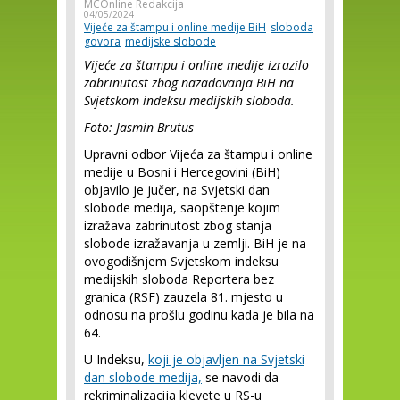
MCOnline Redakcija
04/05/2024
Vijeće za štampu i online medije BiH
sloboda
govora
medijske slobode
Vijeće za štampu i online medije izrazilo
zabrinutost zbog nazadovanja BiH na
Svjetskom indeksu medijskih sloboda.
Foto: Jasmin Brutus
Upravni odbor Vijeća za štampu i online
medije u Bosni i Hercegovini (BiH)
objavilo je jučer, na Svjetski dan
slobode medija, saopštenje kojim
izražava zabrinutost zbog stanja
slobode izražavanja u zemlji. BiH je na
ovogodišnjem Svjetskom indeksu
medijskih sloboda Reportera bez
granica (RSF) zauzela 81. mjesto u
odnosu na prošlu godinu kada je bila na
64.
U Indeksu,
koji je objavljen na Svjetski
dan slobode medija,
se navodi da
rekriminalizacija klevete u RS-u