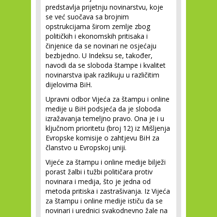
predstavlja prijetnju novinarstvu, koje
se već suočava sa brojnim
opstrukcijama širom zemlje zbog
političkih i ekonomskih pritisaka i
činjenice da se novinari ne osjećaju
bezbjedno. U Indeksu se, također,
navodi da se sloboda štampe i kvalitet
novinarstva ipak razlikuju u različitim
dijelovima BiH.
Upravni odbor Vijeća za štampu i online
medije u BiH podsjeća da je sloboda
izražavanja temeljno pravo. Ona je i u
ključnom prioritetu (broj 12) iz Mišljenja
Evropske komisije o zahtjevu BiH za
članstvo u Evropskoj uniji.
Vijeće za štampu i online medije bilježi
porast žalbi i tužbi političara protiv
novinara i medija, što je jedna od
metoda pritiska i zastrašivanja. Iz Vijeća
za štampu i online medije ističu da se
novinari i urednici svakodnevno žale na