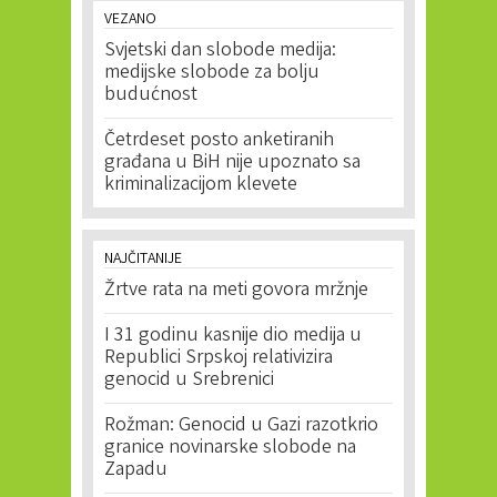
VEZANO
Svjetski dan slobode medija:
medijske slobode za bolju
budućnost
Četrdeset posto anketiranih
građana u BiH nije upoznato sa
kriminalizacijom klevete
NAJČITANIJE
Žrtve rata na meti govora mržnje
I 31 godinu kasnije dio medija u
Republici Srpskoj relativizira
genocid u Srebrenici
Rožman: Genocid u Gazi razotkrio
granice novinarske slobode na
Zapadu