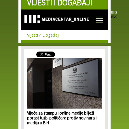
VIJESTI I DOGAĐAJI
Skip to
main
content
BHS
ENG
Vijesti
Događaji
Vijeća za štampu i online medije bilježi
porast tužbi političara protiv novinara i
medija u BiH