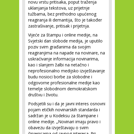
novu vrstu pritisaka, poput traženja
uklanjanja tekstova, uz prijetnje
tužbama, bez prethodno upućenog
reagiranja ili demantija, što je također
zastrašivanje, pritisak i prijetnja.
Vijeće za štampu i online medije, na
Svjetski dan slobode medija, je uputilo
poziv svim građanima da svojim
reagiranjima na napade na novinare, na
uskraćivanje informacija novinarima,
kao i slanjem žalbi na netačno i
neprofesionalno medijsko izvještavanje
budu nosioci borbe za slobodne i
odgovorne profesionalne medije kao
temelje slobodnom demokratskom
društvu i životu.
Podsjetili su i da je javni interes osnovni
pojam etičkih novinarskih standarda i
sadržan je u Kodeksu za štampane i
online medije. „Novinari imaju pravo i
obavezu da izvještavaju o svim
činjenicama od javnog interesa. Pri