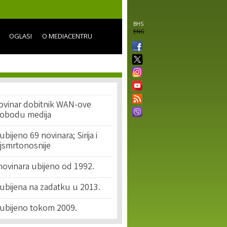
BHS
ENG
OGLASI
O MEDIACENTRU
novinar dobitnik WAN-ove
lobodu medija
bijeno 69 novinara; Sirija i
jsmrtonosnije
novinara ubijeno od 1992.
ubijena na zadatku u 2013.
 ubijeno tokom 2009.