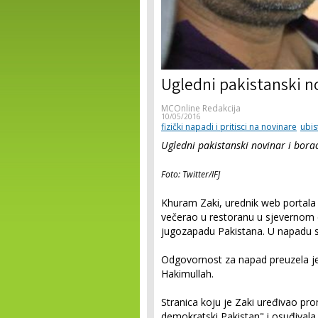
Ugledni pakistanski n
MCOnline Redakcija
10/05/2016
fizički napadi i pritisci na novinare
ubis
Ugledni pakistanski novinar i borac
Foto: Twitter/IFJ
Khuram Zaki, urednik web portal
večerao u restoranu u sjevernom d
jugozapadu Pakistana. U napadu su 
Odgovornost za napad preuzela je 
Hakimullah.
Stranica koju je Zaki uređivao pro
demokratski Pakistan" i osuđivala 