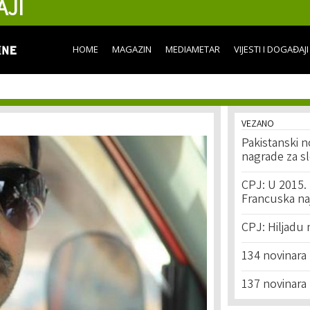
AJI
Skip to
main
content
HOME
MAGAZIN
MEDIAMETAR
VIJESTI I DOGAĐAJI
VEZANO
Pakistanski 
nagrade za s
CPJ: U 2015. u
Francuska na
CPJ: Hiljadu 
134 novinara 
137 novinara