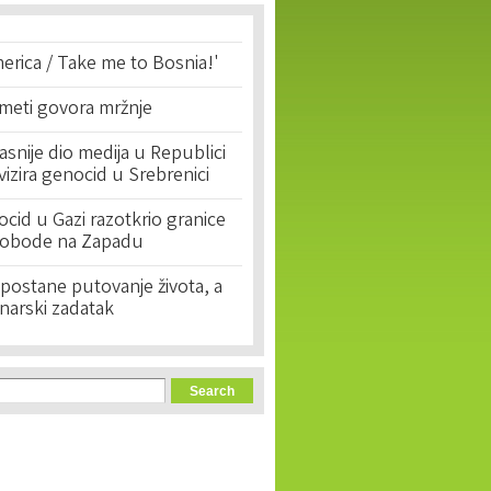
erica / Take me to Bosnia!'
 meti govora mržnje
asnije dio medija u Republici
ivizira genocid u Srebrenici
cid u Gazi razotkrio granice
lobode na Zapadu
postane putovanje života, a
narski zadatak
orm