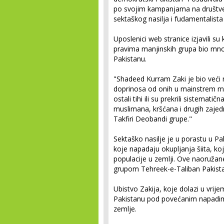
po svojim kampanjama na društve
sektaškog nasilja i fudamentalista 
Uposlenici web stranice izjavili s
pravima manjinskih grupa bio mno
Pakistanu.
"Shadeed Kurram Zaki je bio veći nov
doprinosa od onih u mainstrem me
ostali tihi ili su prekrili sistematičn
muslimana, kršćana i drugih zajedni
Takfiri Deobandi grupe."
Sektaško nasilje je u porastu u P
koje napadaju okupljanja šiita, k
populacije u zemlji. Ove naoružan
grupom Tehreek-e-Taliban Pakist
Ubistvo Zakija, koje dolazi u vrij
Pakistanu pod povećanim napadima
zemlje.