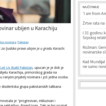
NAJČITANIJE
'I am from Am
Žrtve rata na
ovinar ubijen u Karachiju
I 31 godinu k
Srpskoj relat
tva novinara
Pakistan
Rožman: Geno
 za ljudska prava ubijen je u gradu Karachi.
novinarske s
Kad Mundijal 
ne samo novi
a
Let Us Build Pakistan
, upucan je je dok je
ijelu Karachija, primorskog grada na
ranjeni prijatelj novinara i još jedna osoba.
Search f
Search
disidentska grupa pakistanskih talibana
movisala je "progresivan, inkluzivan i
je sektaštvo. Pored toga, Zaki je bio poznat