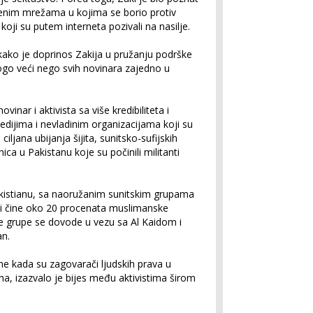
nim mrežama u kojima se borio protiv
koji su putem interneta pozivali na nasilje.
u kako je doprinos Zakija u pružanju podrške
go veći nego svih novinara zajedno u
inar i aktivista sa više kredibiliteta i
dijima i nevladinim organizacijama koji su
a ciljana ubijanja šijita, sunitsko-sufijskih
ca u Pakistanu koje su počinili militanti
akistianu, sa naoružanim sunitskim grupama
oji čine oko 20 procenata muslimanske
e grupe se dovode u vezu sa Al Kaidom i
an.
eme kada su zagovarači ljudskih prava u
, izazvalo je bijes među aktivistima širom