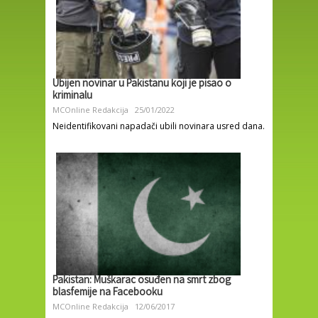
Ubijen novinar u Pakistanu koji je pisao o
kriminalu
MCOnline Redakcija
25/01/2022
Neidentifikovani napadači ubili novinara usred dana.
Pakistan: Muškarac osuđen na smrt zbog
blasfemije na Facebooku
MCOnline Redakcija
12/06/2017