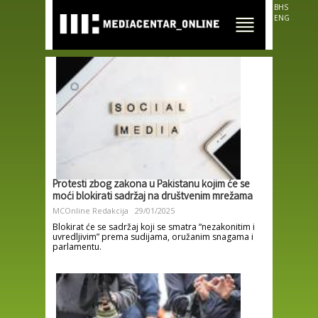
Skip to
BHS
main
ENG
content
Protesti zbog zakona u Pakistanu kojim će se
moći blokirati sadržaj na društvenim mrežama
MCOnline Redakcija
29/01/2025
Blokirat će se sadržaj koji se smatra “nezakonitim i
uvredljivim” prema sudijama, oružanim snagama i
parlamentu.