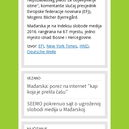
istine", komentariše slučaj presjednik
Evropske federacije novinara (EFJ),
Mogens Blicher Bjerregård.
Mađarska je na Indeksu slobode medija
2016. rangirana na 67. mjestu, jedno
mjesto iznad Bosne i Hercegovine.
Izvor:
EFJ
,
New York Times
,
HND
,
Deutsche Welle
VEZANO
Mađarska: porez na internet "kap
koja je prelila čašu"
SEEMO pokrenuo sajt o ugroženoj
slobodi medija u Mađarskoj