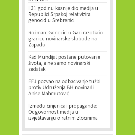
NAJČITANIJE
I 31 godinu kasnije dio medija u
Republici Srpskoj relativizira
genocid u Srebrenici
Rožman: Genocid u Gazi razotkrio
granice novinarske slobode na
Zapadu
Kad Mundijal postane putovanje
života, a ne samo novinarski
zadatak
EFJ pozvao na odbacivanje tužbi
protiv Udruženja BH novinari i
Anise Mahmutović
Između činjenica i propagande:
Odgovornost medija u
izvještavanju o ratnim zločinima