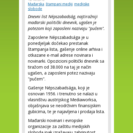
Mađarska
štampani mediji
medijske
slobode
Dnevni list Népszabadság, najtiražniji
mađarski politički dnevnik, ugašen je
potezom koji zaposleni nazivaju "pučem".
Zaposlene Népszabadsága je u
ponedjeljak dočekao prestanak
štampanja lista, gašenje online arhiva i
otkazane e-mail adrese novinara i
novinarki. Opozicioni politički dnevnik sa
tiražom od 38.000 na taj je način
ugašen, a zaposleni potez nazivaju
"pučem".
Gašenje Népszabadsága, koji je
osnovan 1956. i trenutno se nalazi u
vlasništvu austrijskog Mediaworksa,
objašnjava se neodrživim finansijskim
gubicima, te je najavljena i prodaja lista.
Mađarski novinari i evropske
organizacije za zaštitu medijskih
sloboda ipak izražavaju zabrinutost