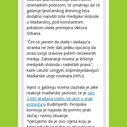
iznenadnim potezom, te smatraju da će
gašenje ljevičarskog dnevnog lista
dodatno narušiti loše medijske slobode
u Mađarskoj, pod konstantnim
pritiskom vlade premijera Viktora
Orbana.
“Čini se jasnim da vlada i vladajuća
stranka ne žele dati priliku opoziciji da
izrazi svoje stavove putem nezavisnih
medija. Zatvaranje novina je kršenje
medijskih sloboda i radničkih prava",
kaže László Lengyel, kopredsjedavajući
Mađarske unije novinara (HPU).
Vijest o gašenju novina izazvala je jake
reakcije mađarske javnosti, te je
oko
2.000 građana izašlo na ulice u znak
protesta
u Budimpešti. Evropska
komisija je najavila da pomno prati
slučaj i razvoj situacije.
“Vjerujemo da je ovo cijena koju je
Népszabadság platio za objavljivanje