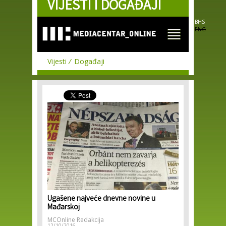
VIJESTI I DOGAĐAJI
Skip to
main
content
BHS
ENG
Vijesti
Događaji
Ugašene najveće dnevne novine u
Mađarskoj
MCOnline Redakcija
12/10/2016