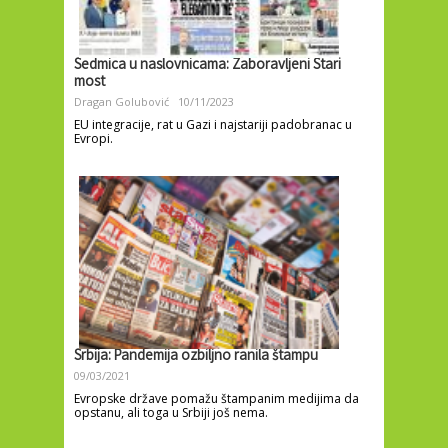
Sedmica u naslovnicama: Zaboravljeni Stari
most
Dragan Golubović
10/11/2023
EU integracije, rat u Gazi i najstariji padobranac u
Evropi.
Srbija: Pandemija ozbiljno ranila štampu
09/03/2021
Evropske države pomažu štampanim medijima da
opstanu, ali toga u Srbiji još nema.