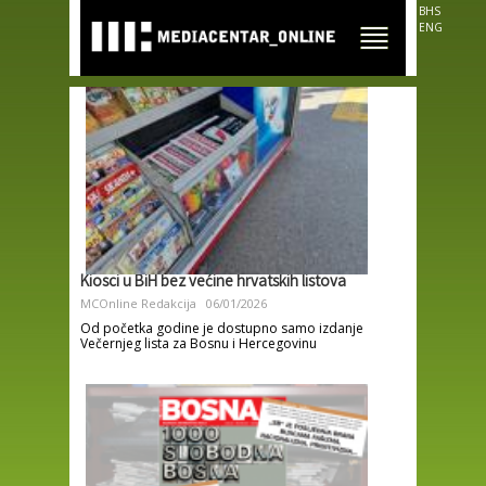
Skip to
BHS
main
ENG
content
Kiosci u BiH bez većine hrvatskih listova
MCOnline Redakcija
06/01/2026
Od početka godine je dostupno samo izdanje
Večernjeg lista za Bosnu i Hercegovinu