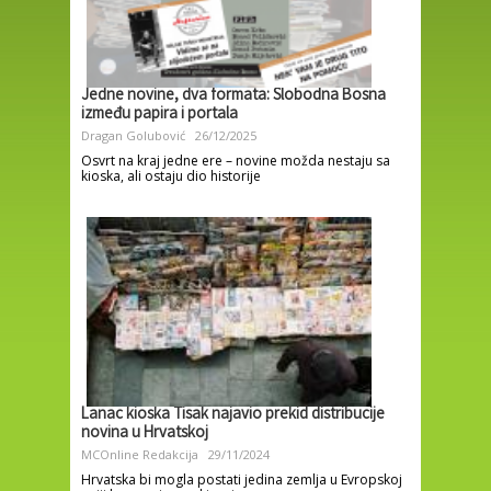
Jedne novine, dva formata: Slobodna Bosna
između papira i portala
Dragan Golubović
26/12/2025
Osvrt na kraj jedne ere – novine možda nestaju sa
kioska, ali ostaju dio historije
Lanac kioska Tisak najavio prekid distribucije
novina u Hrvatskoj
MCOnline Redakcija
29/11/2024
Hrvatska bi mogla postati jedina zemlja u Evropskoj