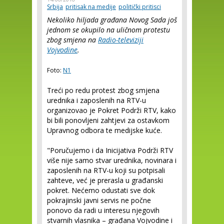
Srbija
pritisak na medije
politički pritisci
Nekoliko hiljada građana Novog Sada još
jednom se okupilo na uličnom protestu
zbog smjena na
Radio-televiziji
Vojvodine
.
Foto:
N1
Treći po redu protest zbog smjena
urednika i zaposlenih na RTV-u
organizovao je Pokret Podrži RTV, kako
bi bili ponovljeni zahtjevi za ostavkom
Upravnog odbora te medijske kuće.
"Poručujemo i da Inicijativa Podrži RTV
više nije samo stvar urednika, novinara i
zaposlenih na RTV-u koji su potpisali
zahteve, već je prerasla u građanski
pokret. Nećemo odustati sve dok
pokrajinski javni servis ne počne
ponovo da radi u interesu njegovih
stvarnih vlasnika – građana Vojvodine i