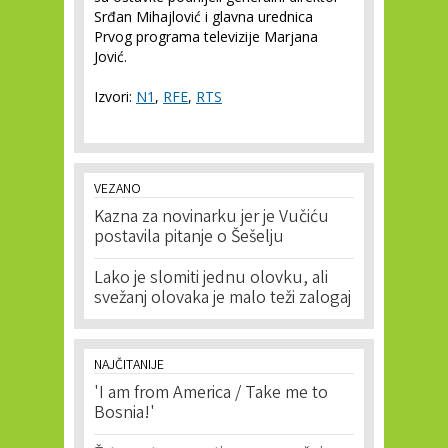
Srđan Mihajlović i glavna urednica
Prvog programa televizije Marjana
Jović.
Izvori:
N1
,
RFE
,
RTS
VEZANO
Kazna za novinarku jer je Vučiću
postavila pitanje o Šešelju
Lako je slomiti jednu olovku, ali
svežanj olovaka je malo teži zalogaj
NAJČITANIJE
'I am from America / Take me to
Bosnia!'