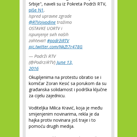
Srbije", naveli su iz Pokreta Podrži RTV,
piše N1
.
Ispred upravne zgrade
@RTVojvodine
tražimo
OSTAVKE UORTV i
ispunjenje svih naših
zahteva!!
#podržiRTV
pic.twitter.com/NkZt7r478G
— Podrži RTV
(@PodrziRTV)
June 13,
2016
Okupljenima na protestu obratio se i
komičar Zoran Kesić sa porukom da su
građanska solidarnost i podrška ključne
za cijelu zajednicu.
Voditeljka Milica Kravić, koja je među
smijenjenim novinarima, rekla je da
hajka protiv novinara još traje i to
pomoću drugih medija.