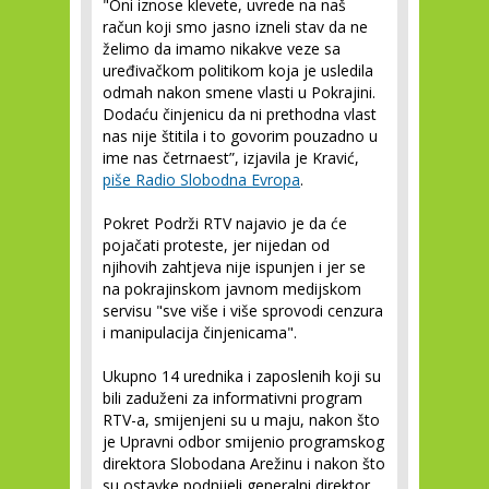
"Oni iznose klevete, uvrede na naš
račun koji smo jasno izneli stav da ne
želimo da imamo nikakve veze sa
uređivačkom politikom koja je usledila
odmah nakon smene vlasti u Pokrajini.
Dodaću činjenicu da ni prethodna vlast
nas nije štitila i to govorim pouzadno u
ime nas četrnaest”, izjavila je Kravić,
piše Radio Slobodna Evropa
.
Pokret Podrži RTV najavio je da će
pojačati proteste, jer nijedan od
njihovih zahtjeva nije ispunjen i jer se
na pokrajinskom javnom medijskom
servisu "sve više i više sprovodi cenzura
i manipulacija činjenicama".
Ukupno 14 urednika i zaposlenih koji su
bili zaduženi za informativni program
RTV-a, smijenjeni su u maju, nakon što
je Upravni odbor smijenio programskog
direktora Slobodana Arežinu i nakon što
su ostavke podnijeli generalni direktor