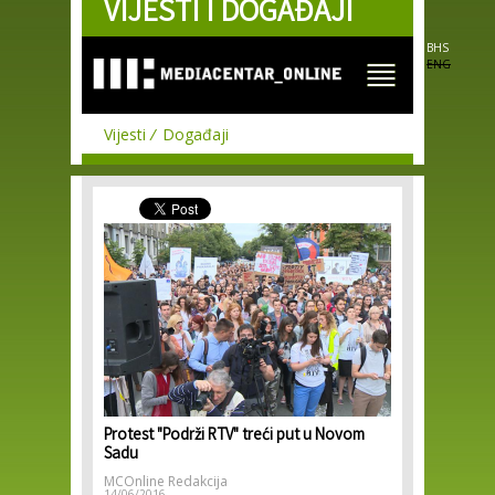
VIJESTI I DOGAĐAJI
Skip to
main
content
BHS
ENG
Vijesti
Događaji
Protest "Podrži RTV" treći put u Novom
Sadu
MCOnline Redakcija
14/06/2016