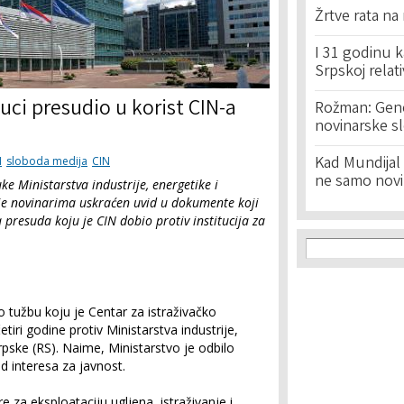
Žrtve rata na
I 31 godinu k
Srpskoj relat
uci presudio u korist CIN-a
Rožman: Geno
novinarske s
Kad Mundijal 
I
sloboda medija
CIN
ne samo novi
e Ministarstva industrije, energetike i
je novinarima uskraćen uvid u dokumente koji
 presuda koju je CIN dobio protiv institucija za
Search f
Search
o tužbu koju je Centar za istraživačko
tiri godine protiv Ministarstva industrije,
rpske (RS). Naime, Ministarstvo je odbilo
 interesa za javnost.
 za eksploataciju ugljena, istraživanje i