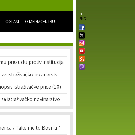
BHS
ENG
OGLASI
O MEDIACENTRU
u presudu protiv institucija
k za istraživačko novinarstvo
opsis istraživačke priče (10)
a za istraživačko novinarstvo
erica / Take me to Bosnia!'