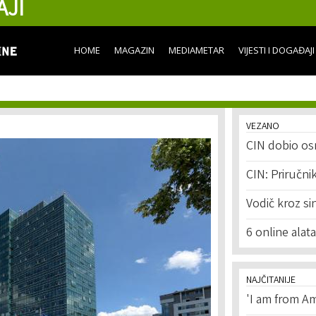
AJI
Skip to
main
content
HOME
MAGAZIN
MEDIAMETAR
VIJESTI I DOGAĐAJI
VEZANO
CIN dobio osm
CIN: Priručni
Vodič kroz sin
6 online alat
NAJČITANIJE
'I am from Am