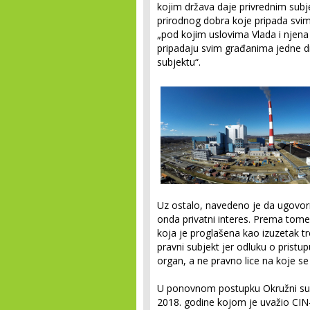
kojim država daje privrednim subje
prirodnog dobra koje pripada svim
„pod kojim uslovima Vlada i njena
pripadaju svim građanima jedne 
subjektu“.
Uz ostalo, navedeno je da ugovorni
onda privatni interes. Prema tome,
koja je proglašena kao izuzetak t
pravni subjekt jer odluku o pristu
organ, a ne pravno lice na koje s
U ponovnom postupku Okružni sud
2018. godine kojom je uvažio CIN-