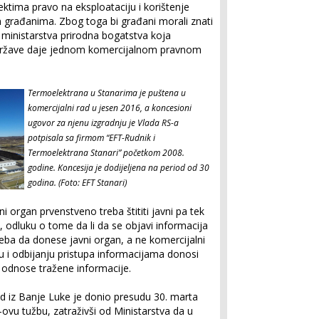
ktima pravo na eksploataciju i korištenje
 građanima. Zbog toga bi građani morali znati
 ministarstva prirodna bogatstva koja
države daje jednom komercijalnom pravnom
Termoelektrana u Stanarima je puštena u
komercijalni rad u jesen 2016, a koncesioni
ugovor za njenu izgradnju je Vlada RS-a
potpisala sa firmom “EFT-Rudnik i
Termoelektrana Stanari” početkom 2008.
godine. Koncesija je dodijeljena na period od 30
godina. (Foto: EFT Stanari)
 organ prvenstveno treba štititi javni pa tek
 odluku o tome da li da se objavi informacija
reba da donese javni organ, a ne komercijalni
pu i odbijanju pristupa informacijama donosi
e odnose tražene informacije.
 iz Banje Luke je donio presudu 30. marta
ovu tužbu, zatraživši od Ministarstva da u