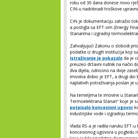
roku od 30 dana donese novo rje
CIN-u nadoknadi troškove upravno
CIN je dokumentaciju zatražio tok
a postigla sa EFT-om (Energy Fina
Stanarima i izgradnji termoelektra
Zahvaljujući Zakonu o slobodi pri
podatke iz drugih institucija koji s
Istraživanje je pokazalo
da je c
preuzeo državni rudnik na način d
dva dijela, odnosno na dvije zaseb
imovina dobio je EFT, a drugi dio 
naplativih potraživanja poslan je u
Na temeljima te imovine u Stanar
Termoelektrana Stanari“ koje je 
potpisalo koncesioni ugovor
ko
industrijske vode i izgradnju term
Vlada RS-a je radila naruku EFT-u
koncesionog ugovora u pogledu ro