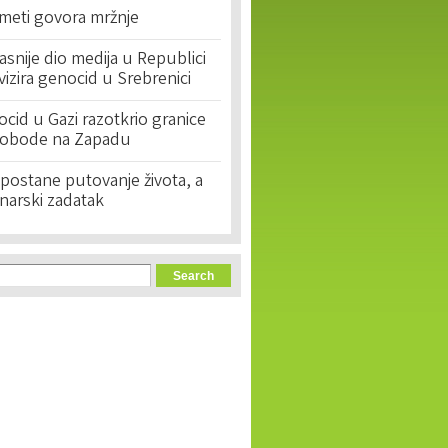
 meti govora mržnje
asnije dio medija u Republici
ivizira genocid u Srebrenici
cid u Gazi razotkrio granice
lobode na Zapadu
postane putovanje života, a
narski zadatak
orm