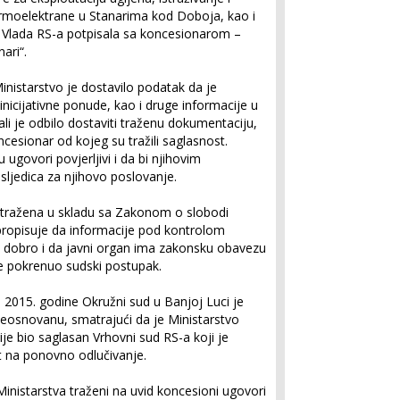
ermoelektrane u Stanarima kod Doboja, kao i
 Vlada RS-a potpisala sa koncesionarom –
ari“.
nistarstvo je dostavilo podatak da je
nicijativne ponude, kao i druge informacije u
li je odbilo dostaviti traženu dokumentaciju,
ncesionar od kojeg su tražili saglasnost.
ugovori povjerljivi i da bi njihovim
sljedica za njihovo poslovanje.
atražena u skladu sa Zakonom o slobodi
propisuje da informacije pod kontrolom
o dobro i da javni organ ima zakonsku obavezu
je pokrenuo sudski postupak.
015. godine Okružni sud u Banjoj Luci je
neosnovanu, smatrajući da je Ministarstvo
je bio saglasan Vrhovni sud RS-a koji je
et na ponovno odlučivanje.
Ministarstva traženi na uvid koncesioni ugovori