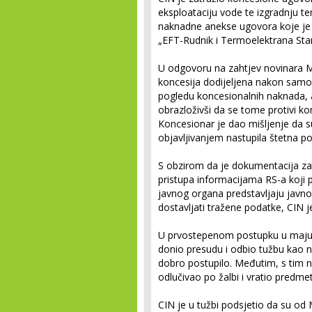
eksploataciju vode te izgradnju t
naknadne anekse ugovora koje je
„EFT-Rudnik i Termoelektrana Stan
U odgovoru na zahtjev novinara Mi
koncesija dodijeljena nakon samoi
pogledu koncesionalnih naknada, a
obrazloživši da se tome protivi ko
Koncesionar je dao mišljenje da su 
objavljivanjem nastupila štetna po
S obzirom da je dokumentacija z
pristupa informacijama RS-a koji 
javnog organa predstavljaju javn
dostavljati tražene podatke, CIN 
U prvostepenom postupku u maju 2
donio presudu i odbio tužbu kao 
dobro postupilo. Međutim, s tim ni
odlučivao po žalbi i vratio predm
CIN je u tužbi podsjetio da su od 