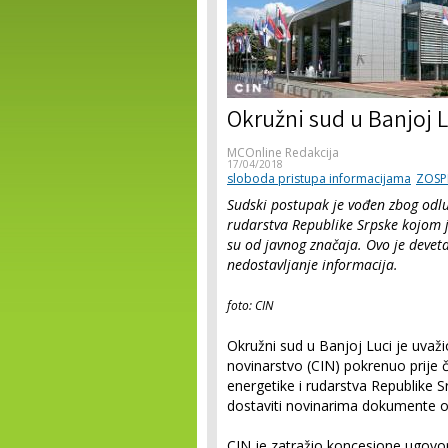
Okružni sud u Banjoj L
MCOnline Redakcija
17/04/2018
sloboda pristupa informacijama
ZOSP
Sudski postupak je vođen zbog odluk
rudarstva Republike Srpske kojom 
su od javnog značaja. Ovo je deveta
nedostavljanje informacija.
foto: CIN
Okružni sud u Banjoj Luci je uvaži
novinarstvo (CIN) pokrenuo prije če
energetike i rudarstva Republike S
dostaviti novinarima dokumente od
CIN je zatražio koncesione ugovore