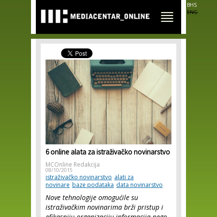
Skip to
BHS
main
ENG
content
6 online alata za istraživačko novinarstvo
MCOnline Redakcija
08/10/2015
istraživačko novinarstvo
alati za
novinare
baze podataka
data novinarstvo
Nove tehnologije omogućile su
istraživačkim novinarima brži pristup i
efikasniju organizaciju informacija nego