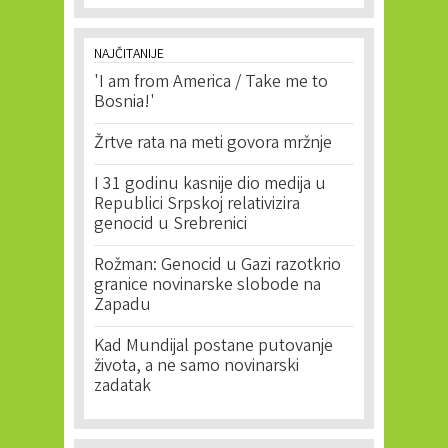
NAJČITANIJE
'I am from America / Take me to
Bosnia!'
Žrtve rata na meti govora mržnje
I 31 godinu kasnije dio medija u
Republici Srpskoj relativizira
genocid u Srebrenici
Rožman: Genocid u Gazi razotkrio
granice novinarske slobode na
Zapadu
Kad Mundijal postane putovanje
života, a ne samo novinarski
zadatak