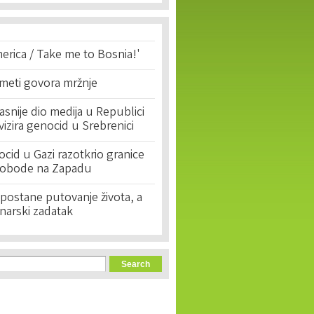
erica / Take me to Bosnia!'
 meti govora mržnje
asnije dio medija u Republici
ivizira genocid u Srebrenici
cid u Gazi razotkrio granice
lobode na Zapadu
postane putovanje života, a
narski zadatak
orm