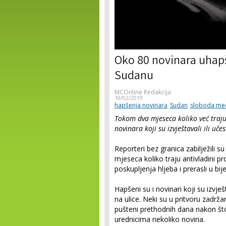
Oko 80 novinara uhap
Sudanu
MCOnline Redakcija
18/02/2019
hapšenja novinara
Sudan
sloboda med
Tokom dva mjeseca koliko već traju
novinara koji su izvještavali ili uče
Reporteri bez granica zabilježili 
mjeseca koliko traju antivladini pr
poskupljenja hljeba i prerasli u bij
Hapšeni su i novinari koji su izvješt
na ulice. Neki su u pritvoru zadrža
pušteni prethodnih dana nakon št
urednicima nekoliko novina.