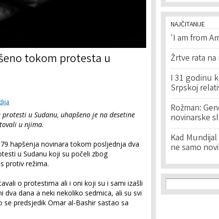
NAJČITANIJE
'I am from Am
šeno tokom protesta u
Žrtve rata na
I 31 godinu k
Srpskoj relat
ija
Rožman: Geno
 protesti u Sudanu, uhapšeno je na desetine
novinarske s
stovali u njima.
Kad Mundijal 
su 79 hapšenja novinara tokom posljednja dva
ne samo novi
otesti u Sudanu koji su počeli zbog
es protiv režima.
Search f
Search
avali o protestima ali i oni koji su i sami izašli
ni dva dana a neki nekoliko sedmica, ali su svi
o se predsjedik Omar al-Bashir sastao sa