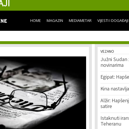
AJI
Skip to
main
content
HOME
MAGAZIN
MEDIAMETAR
VIJESTI I DOGAĐAJI
VEZANO
Južni Sudan 
novinarima
Egipat: Hapše
Kina nastavlj
Alžir: Hapšen
satire
Istaknuti ira
Teheranu