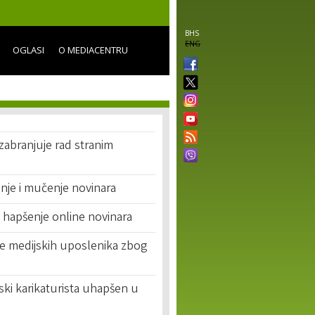
BHS
ENG
OGLASI
O MEDIACENTRU
zabranjuje rad stranim
nje i mučenje novinara
a hapšenje online novinara
je medijskih uposlenika zbog
nski karikaturista uhapšen u