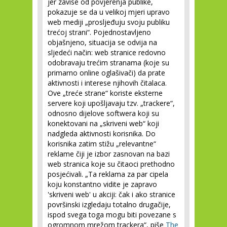
jer zavise od povjerenja publike,
pokazuje se da u velikoj mjeri upravo
web mediji „prosljeđuju svoju publiku
trećoj strani“. Pojednostavljeno
objašnjeno, situacija se odvija na
sljedeći način: web stranice redovno
odobravaju trećim stranama (koje su
primarno online oglašivači) da prate
aktivnosti i interese njihovih čitalaca.
Ove „treće strane“ koriste eksterne
servere koji upošljavaju tzv. „trackere“,
odnosno dijelove softwera koji su
konektovani na „skriveni web“ koji
nadgleda aktivnosti korisnika. Do
korisnika zatim stižu „relevantne“
reklame čiji je izbor zasnovan na bazi
web stranica koje su čitaoci prethodno
posjećivali. „Ta reklama za par cipela
koju konstantno vidite je zapravo
'skriveni web' u akciji: čak i ako stranice
površinski izgledaju totalno drugačije,
ispod svega toga mogu biti povezane s
ogromnom mrežom trackera“, piše
The