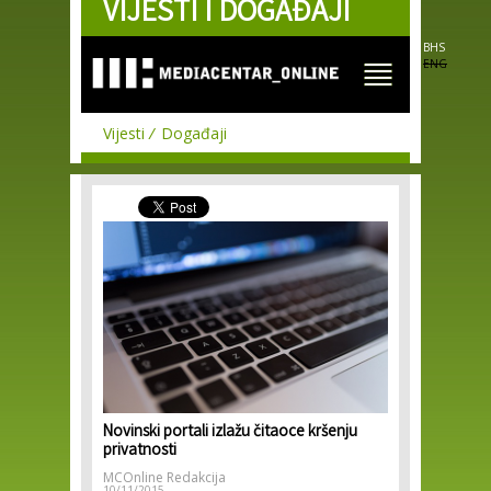
VIJESTI I DOGAĐAJI
Skip to
main
content
BHS
ENG
Vijesti
Događaji
Novinski portali izlažu čitaoce kršenju
privatnosti
MCOnline Redakcija
10/11/2015