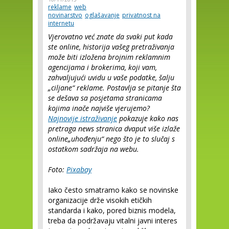
reklame
web
novinarstvo
oglašavanje
privatnost na
internetu
Vjerovatno već znate da svaki put kada
ste online, historija vašeg pretraživanja
može biti izložena brojnim reklamnim
agencijama i brokerima, koji vam,
zahvaljujući uvidu u vaše podatke, šalju
„ciljane“ reklame. Postavlja se pitanje šta
se dešava sa posjetama stranicama
kojima inače najviše vjerujemo?
Najnovije istraživanje
pokazuje kako nas
pretraga news stranica dvaput više
izlaže
online
„uhođenju“ nego što je to slučaj s
ostatkom sadržaja na webu.
Foto:
Pixabay
Iako često smatramo kako se novinske
organizacije drže visokih etičkih
standarda i kako, pored biznis modela,
treba da podržavaju vitalni javni interes