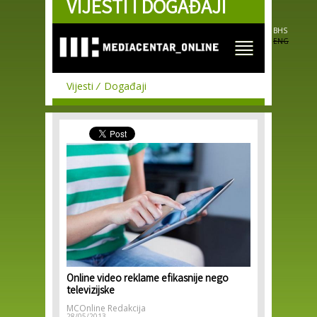
VIJESTI I DOGAĐAJI
Skip to
main
content
BHS
ENG
Vijesti
Događaji
Online video reklame efikasnije nego
televizijske
MCOnline Redakcija
28/05/2013