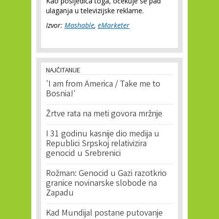
Kao posljedica toga, očekuje se pad
ulaganja u televizijske reklame.
Izvor:
Mashable
,
eMarketer
NAJČITANIJE
'I am from America / Take me to
Bosnia!'
Žrtve rata na meti govora mržnje
I 31 godinu kasnije dio medija u
Republici Srpskoj relativizira
genocid u Srebrenici
Rožman: Genocid u Gazi razotkrio
granice novinarske slobode na
Zapadu
Kad Mundijal postane putovanje