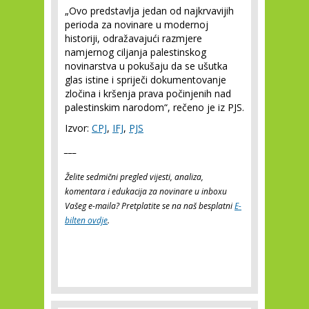
„Ovo predstavlja jedan od najkrvavijih
perioda za novinare u modernoj
historiji, odražavajući razmjere
namjernog ciljanja palestinskog
novinarstva u pokušaju da se ušutka
glas istine i spriječi dokumentovanje
zločina i kršenja prava počinjenih nad
palestinskim narodom“, rečeno je iz PJS.
Izvor:
CPJ
,
IFJ
,
PJS
___
Želite sedmični pregled vijesti, analiza,
komentara i edukacija za novinare u inboxu
Vašeg e-maila? Pretplatite se na naš besplatni
E-
bilten ovdje
.