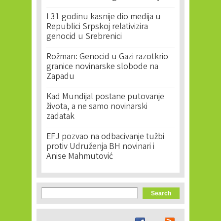
I 31 godinu kasnije dio medija u
Republici Srpskoj relativizira
genocid u Srebrenici
Rožman: Genocid u Gazi razotkrio
granice novinarske slobode na
Zapadu
Kad Mundijal postane putovanje
života, a ne samo novinarski
zadatak
EFJ pozvao na odbacivanje tužbi
protiv Udruženja BH novinari i
Anise Mahmutović
Search form
Search