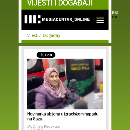
VIJESTI I DOGAĐAJI
Skip to
main
content
BHS
ENG
Vijesti
Događaji
Novinarka ubijena u izraelskom napadu
na Gazu
MCOnline Redakcija
11/03/2026