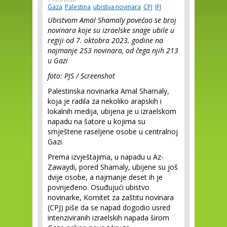
Gaza
Palestina
ubistva novinara
CPJ
IFJ
Ubistvom Amal Shamaly povećao se broj
novinara koje su izraelske snage ubile u
regiji od 7. oktobra 2023. godine na
najmanje 253 novinara, od čega njih 213
u Gazi
foto: PJS /
Screenshot
Palestinska novinarka Amal Shamaly,
koja je radila za nekoliko arapskih i
lokalnih medija, ubijena je u izraelskom
napadu na šatore u kojima su
smještene raseljene osobe u centralnoj
Gazi.
Prema izvještajima, u napadu u Az-
Zawaydi, pored Shamaly, ubijene su još
dvije osobe, a najmanje deset ih je
povrijeđeno. Osuđujući ubistvo
novinarke, Komitet za zaštitu novinara
(CPJ) piše da se napad dogodio usred
intenziviranih izraelskih napada širom