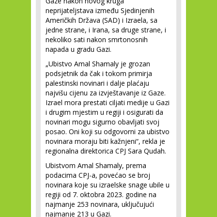
Gaze nakon novog kruga
neprijateljstava između Sjedinjenih
Američkih Država (SAD) i Izraela, sa
jedne strane, i Irana, sa druge strane, i
nekoliko sati nakon smrtonosnih
napada u gradu Gazi.
„Ubistvo Amal Shamaly je grozan
podsjetnik da čak i tokom primirja
palestinski novinari i dalje plaćaju
najvišu cijenu za izvještavanje iz Gaze.
Izrael mora prestati ciljati medije u Gazi
i drugim mjestim u regiji i osigurati da
novinari mogu sigurno obavljati svoj
posao. Oni koji su odgovorni za ubistvo
novinara moraju biti kažnjeni“, rekla je
regionalna direktorica CPJ Sara Qudah.
Ubistvom Amal Shamaly, prema
podacima CPJ-a, povećao se broj
novinara koje su izraelske snage ubile u
regiji od 7. oktobra 2023. godine na
najmanje 253 novinara, uključujući
najmanje 213 u Gazi.