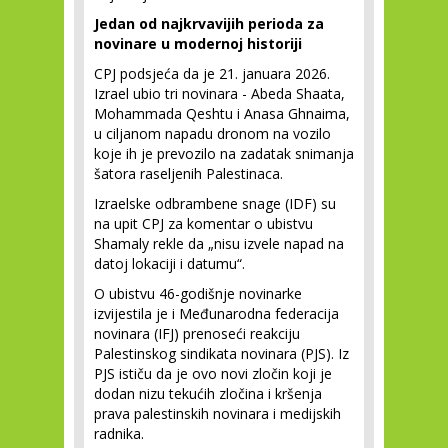
Jedan od najkrvavijih perioda za
novinare u modernoj historiji
CPJ podsjeća da je 21. januara 2026.
Izrael ubio tri novinara - Abeda Shaata,
Mohammada Qeshtu i Anasa Ghnaima,
u ciljanom napadu dronom na vozilo
koje ih je prevozilo na zadatak snimanja
šatora raseljenih Palestinaca.
Izraelske odbrambene snage (IDF) su
na upit CPJ za komentar o ubistvu
Shamaly rekle da „nisu izvele napad na
datoj lokaciji i datumu“.
O ubistvu 46-godišnje novinarke
izvijestila je i Međunarodna federacija
novinara (IFJ) prenoseći reakciju
Palestinskog sindikata novinara (PJS). Iz
PJS ističu da je ovo novi zločin koji je
dodan nizu tekućih zločina i kršenja
prava palestinskih novinara i medijskih
radnika.