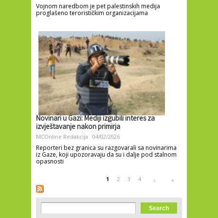
Vojnom naredbom je pet palestinskih medija
proglašeno terorističkim organizacijama
Novinari u Gazi: Mediji izgubili interes za
izvještavanje nakon primirja
MCOnline Redakcija
04/02/2026
Reporteri bez granica su razgovarali sa novinarima
iz Gaze, koji upozoravaju da su i dalje pod stalnom
opasnosti
Pages
1
2
3
4
›
»
Search form
Search