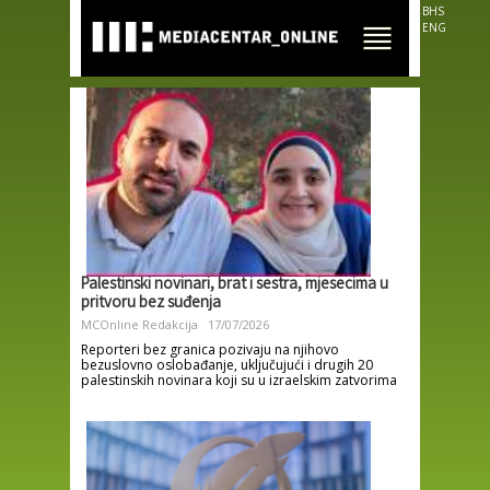
Skip to
BHS
main
ENG
content
Palestinski novinari, brat i sestra, mjesecima u
pritvoru bez suđenja
MCOnline Redakcija
17/07/2026
Reporteri bez granica pozivaju na njihovo
bezuslovno oslobađanje, uključujući i drugih 20
palestinskih novinara koji su u izraelskim zatvorima