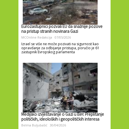
Eurozastupnici pozvali EU da snažnije pozove
na pristup stranih novinara Gazi
MCOnline Redakcija
07/05/2026
Izrael se više ne može pozivati ​​na sigurnost kao
opravdanje za odbijanje pristupa, poručio je 61
zastupnik Evropskog parlamenta
Medijsko izvještavanje o Gazi u BiH: Preplitanje
političkih, ideoloških i geopolitičkih interesa
Belma Buljubašić
30/04/2026