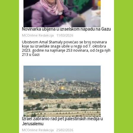
Novinarka ubijena u izraelskom napadu na Gazu
MCOnline Redakcija
11/03/2026
Ubistvom Amal Shamaly povećao se broj novinara
koje su izraelske snage ubile u regiji od 7. oktobra
2023. godine na najmanje 253 novinara, od čega njih
213 u Gazi
Izrael zabranio rad pet palestinskih medija u
Jerusalemu
MCOnline Redakcija
25/02/2026