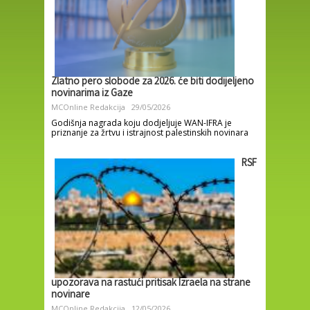
Zlatno pero slobode za 2026. će biti dodijeljeno
novinarima iz Gaze
MCOnline Redakcija
29/05/2026
Godišnja nagrada koju dodjeljuje WAN-IFRA je
priznanje za žrtvu i istrajnost palestinskih novinara
RSF
upozorava na rastući pritisak Izraela na strane
novinare
MCOnline Redakcija
12/05/2026