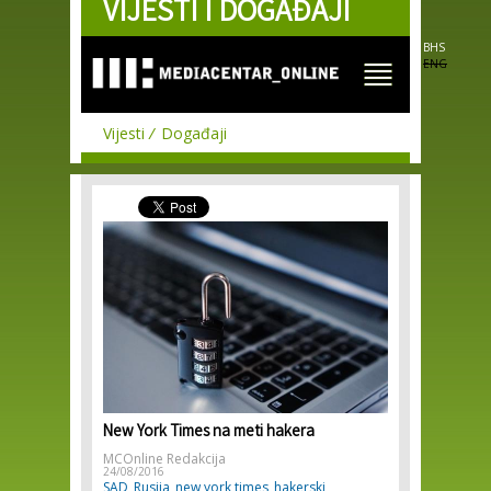
VIJESTI I DOGAĐAJI
Skip to
main
content
BHS
ENG
Vijesti
Događaji
New York Times na meti hakera
MCOnline Redakcija
24/08/2016
SAD
Rusija
new york times
hakerski