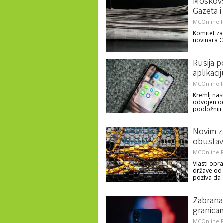
Moskovsk
Gazeta i
MCOnline R
Komitet za
novinara O
Rusija p
aplikaci
MCOnline R
Kremlj nast
odvojen od 
podložniji 
Novim z
obustavl
MCOnline R
Vlasti opr
države od s
poziva da
Zabrana 
granica
MCOnline R