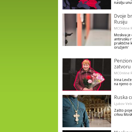
nasilju unu
Dvoje br
Rusiju
MCOnline R
Moskva je 
antirusku r
praktične 
oružjem'
Penzioni
zatvoru
MCOnline R
Irina Levče
na njeno 
Ruska cr
Ljubov Veli
Zašto poje
crkvu Mosk