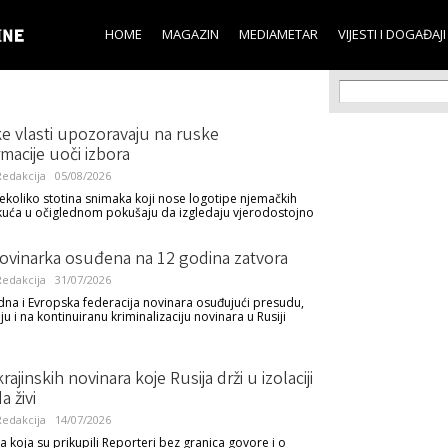
Skip to
main
HOME
MAGAZIN
MEDIAMETAR
VIJESTI I DOGAĐAJI
content
Search f
Search
e vlasti upozoravaju na ruske
macije uoči izbora
edakcija
05/08/2026
 nekoliko stotina snimaka koji nose logotipe njemačkih
kuća u očiglednom pokušaju da izgledaju vjerodostojno
ovinarka osuđena na 12 godina zatvora
edakcija
31/07/2026
a i Evropska federacija novinara osuđujući presudu,
 i na kontinuiranu kriminalizaciju novinara u Rusiji
rajinskih novinara koje Rusija drži u izolaciji
 živi
edakcija
14/07/2026
a koja su prikupili Reporteri bez granica govore i o