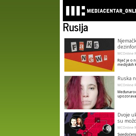
Rusija
Njemačk
dezinfor
MCOnline R
Riječ je o
medijskih 
Ruska n
MCOnline R
Međunarodn
upozoravaju
Dvoje uk
su možda
MCOnline R
Svjedočenj