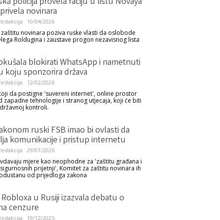
a policija provela raciju u listu Novaya
 privela novinara
edakcija
10/04/2026
 zaštitu novinara poziva ruske vlasti da oslobode
lega Roldugina i zaustave progon nezavisnog lista
okušala blokirati WhatsApp i nametnuti
ju koju sponzorira država
edakcija
12/02/2026
oji da postigne 'suvereni internet', online prostor
zapadne tehnologije i stranog utjecaja, koji će biti
državnoj kontroli.
akonom ruski FSB imao bi ovlasti da
ja komunikacije i pristup internetu
edakcija
29/01/2026
avdavaju mjere kao neophodne za 'zaštitu građana i
igurnosnih prijetnji', Komitet za zaštitu novinara ih
 odustanu od prijedloga zakona
Robloxa u Rusiji izazvala debatu o
ma cenzure
edakcija
19/12/2025