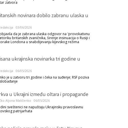
tar zatvora
itanskih novinara dobilo zabranu ulaska u
edakcija
03/06/2026
objavila da je zabrana ulaska odgovor na 'provokativnu
etoriku britanskih zvaničnika, širenje insinuacija o Rusiji i
korake Londona u snabdijevanju kijevskog režima
sana ukrajinska novinarka tri godine u
edakcija
06/05/2026
nko je u zatvoru tri godine i čeka na suđenje; RSF poziva
oslobađanje
kva u Ukrajini između oltara i propagande
čko
Aljona Maličenko
06/05/2026
dini sveštenici ne napuštaju Ukrajinsku pravoslavnu
ovskog patrijarhata