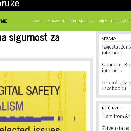
oruke
Skip to
main
content
HOME
MAGAZIN
MEDIAMETAR
VIJESTI I DOGAĐAJI
a sigurnost za
VEZANO
Izvještaj: žen
internetu
Guardian: Bu
internetu
Hronologija g
Facebooku
NAJČITANIJE
'I am from Am
Žrtve rata na