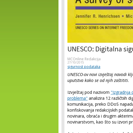
UNESCO: Digitalna sig
MCOnline Redakcija
27/10/2015
sigurnost podataka
UNESCO-ov novi izvještaj navodi klj
uputstva kako se od njih zaštititi.
Izvještaj pod nazivom
"Izgradnja d
problema"
analizira 12 različtiih 
komunikacija, preko DDoS napada 
konfiskovanja redakcijskih podatak
novinara, obraća i drugim akterim
novinarstvom, kao što su izvori pri