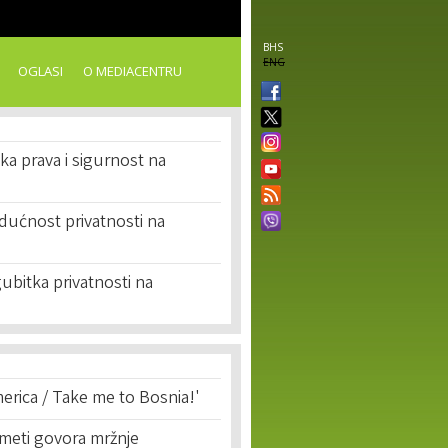
BHS
ENG
OGLASI
O MEDIACENTRU
ska prava i sigurnost na
dućnost privatnosti na
ubitka privatnosti na
erica / Take me to Bosnia!'
 meti govora mržnje