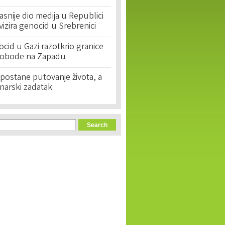
asnije dio medija u Republici
ivizira genocid u Srebrenici
cid u Gazi razotkrio granice
lobode na Zapadu
postane putovanje života, a
narski zadatak
orm