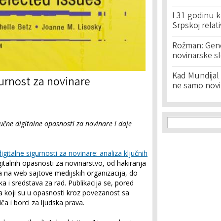
I 31 godinu k
Srpskoj relat
Rožman: Geno
novinarske s
Kad Mundijal 
urnost za novinare
ne samo novi
Search f
Search
učne digitalne opasnosti za novinare i daje
igitalne sigurnosti za novinare: analiza ključnih
digitalnih opasnosti za novinarstvo, od hakiranja
na web sajtove medijskih organizacija, do
a i sredstava za rad. Publikacija se, pored
a koji su u opasnosti kroz povezanost sa
ča i borci za ljudska prava.