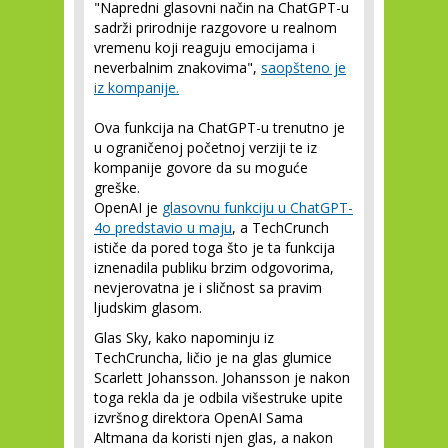
"Napredni glasovni način na ChatGPT-u
sadrži prirodnije razgovore u realnom
vremenu koji reaguju emocijama i
neverbalnim znakovima",
saopšteno je
iz kompanije.
Ova funkcija na ChatGPT-u trenutno je
u ograničenoj početnoj verziji te iz
kompanije govore da su moguće
greške.
OpenAI je
glasovnu funkciju u ChatGPT-
4o predstavio u maju
, a TechCrunch
ističe da pored toga što je ta funkcija
iznenadila publiku brzim odgovorima,
nevjerovatna je i sličnost sa pravim
ljudskim glasom.
Glas Sky, kako napominju iz
TechCruncha, ličio je na glas glumice
Scarlett Johansson. Johansson je nakon
toga rekla da je odbila višestruke upite
izvršnog direktora OpenAI Sama
Altmana da koristi njen glas, a nakon