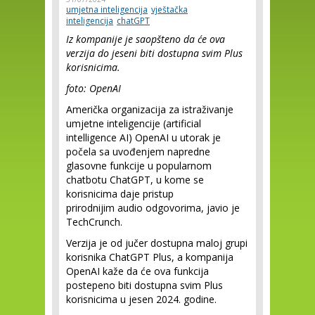
umjetna inteligencija
vještačka
inteligencija
chatGPT
Iz kompanije je saopšteno da će ova
verzija do jeseni biti dostupna svim Plus
korisnicima.
foto: OpenAI
Američka organizacija za istraživanje
umjetne inteligencije (artificial
intelligence AI) OpenAI u utorak je
počela sa uvođenjem napredne
glasovne funkcije u popularnom
chatbotu ChatGPT, u kome se
korisnicima daje pristup
prirodnijim audio odgovorima, javio je
TechCrunch.
Verzija je od jučer dostupna maloj grupi
korisnika ChatGPT Plus, a kompanija
OpenAI kaže da će ova funkcija
postepeno biti dostupna svim Plus
korisnicima u jesen 2024. godine.