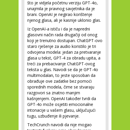
što je vidjela početnu verziju GPT-4o,
unajmila je pravnog savjetnika da je
brani. OpenAI je negirao korištenje
njenog glasa, ali je kasnije uklonio glas.
Iz OpenAI-a ističu i da je napredni
glasovni način rada drugačiji od onog
koji je trenutno dostupan. ChatGPT-ovo
staro rješenje za audio koristilo je tri
odvojena modela: jedan za pretvaranje
glasa u tekst, GPT-4 za obradu upita, a
treći za prebacivanje ChatGPT-ovog
teksta u glas. Navodi se da je GPT-4o
multimodalan, to jeste sposoban da
obrađuje ove zadatke bez pomoći
sporednih modela, čime se stvaraju
razgovori sa znatno manjim
kašnjenjem. OpenAI također tvrdi da
GPT-4o može osjetiti emocionalne
intonacije u vašem glasu, uključujući
tugu, uzbuđenje ili pjevanje.
TechCrunch navodi da nije mogao