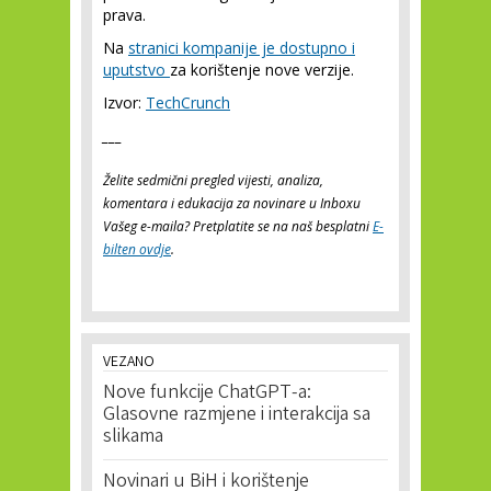
prava.
Na
stranici kompanije je dostupno i
uputstvo
za korištenje nove verzije.
Izvor:
TechCrunch
___
Želite sedmični pregled vijesti, analiza,
komentara i edukacija za novinare u Inboxu
Vašeg e-maila? Pretplatite se na naš besplatni
E-
bilten ovdje
.
VEZANO
Nove funkcije ChatGPT-a:
Glasovne razmjene i interakcija sa
slikama
Novinari u BiH i korištenje