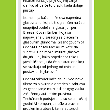
testirati funkciju prije objavljivanja
članka, ali da će to uraditi kada dobije
pristup.
Kompanija kaže da će ova napredna
glasovna funkcija biti ograničen na četiri
unaprijed podešena glasa: Juniper,
Breeze, Cove i Ember, koja su
napravljena u saradnji sa plaćenim
glasovnim glumcima. Glasnogovornica
OpenAI Lindsay McCallum kaže da
“ChatGPT ne može imitirati glasove
drugih ljudi, kako pojedinaca tako i
javnih ličnosti, i da će blokirati one koji
se razlikuju od jednog od ovih unaprijed
postavljenih glasova”.
OpenAI također kaže da je uveo nove
filtere za blokiranje određenih zahtjeva
za generisanje muzike ili drugog zvuka
zaštićenog autorskim pravima.
TechCrunch podsjeća da su se u prošloj
godini AI kompanije našle u pravnim
problemima zbog kršenja autorskih