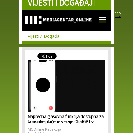
VIJESTI I DOGAĐAJI
Skip to
main
content
BHS
ENG
Vijesti
Događaji
Napredna glasovna funkcija dostupna za
korisnike plaćene verzije ChatGPT-a
MCOnline Redakcija
31/07/2024