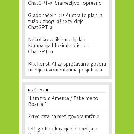
ChatGPT-a: Sramežljivo i oprezno
Gradonačelnik iz Australije planira
tužbu zbog lažne tvrdnje
ChatGPT-a
Nekoliko velikih medijskih
kompanija blokirale pristup
ChatGPT-u
Klix koristi AI za sprečavanja govora
mržnje u komentarima posjetilaca
NAJČITANIJE
'I am from America / Take me to
Bosnia!'
Žrtve rata na meti govora mržnje
I 31 godinu kasnije dio medija u