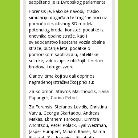
saopšteno je iz Evropskog parlamenta.
Forensis je, kako se navodi, izradio
simulaciju događaja te tragične noći uz
pomoć interaktivnog 3D modela
potonulog broda, koristeći podatke iz
dnevnika obalne straže, kao i
svjedočanstvo kapetana vozila obalne
straže, putanje leta, podatke o
pomorskom saobraćaju, satelitske
snimke, videozapise obližnjih teretnih
brodova i druge izvore.
Članovi tima koji su dali doprinos
nagrađenoj istraživačkoj priči su:
Za Solomon: Stavros Malichoudis, Iliana
Papangeli, Corina Petridi;
Za Forensis: Stefanos Levidis, Christina
Varvia, Georgia Skartadou, Andreas
Makas, Ebrahem Farooqui, Dimitra
Andritsou, Peter Polack, Eyal Weizman,
Jasper Humpert, Miriam Rainer, Salma
Barakat, Zac Ioannidis, Elizabeth