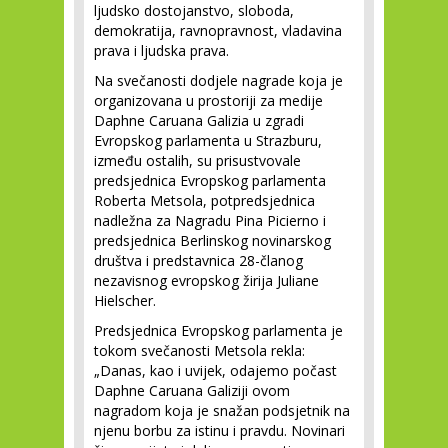
ljudsko dostojanstvo, sloboda,
demokratija, ravnopravnost, vladavina
prava i ljudska prava.
Na svečanosti dodjele nagrade koja je
organizovana u prostoriji za medije
Daphne Caruana Galizia u zgradi
Evropskog parlamenta u Strazburu,
između ostalih, su prisustvovale
predsjednica Evropskog parlamenta
Roberta Metsola, potpredsjednica
nadležna za Nagradu Pina Picierno i
predsjednica Berlinskog novinarskog
društva i predstavnica 28-članog
nezavisnog evropskog žirija Juliane
Hielscher.
Predsjednica Evropskog parlamenta je
tokom svečanosti Metsola rekla:
„Danas, kao i uvijek, odajemo počast
Daphne Caruana Galiziji ovom
nagradom koja je snažan podsjetnik na
njenu borbu za istinu i pravdu. Novinari