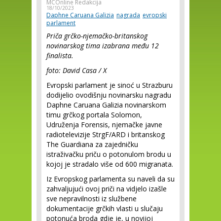
MCOnline Redakcija
18/10/2023
Daphne Caruana Galizia
nagrada
evropski
parlament
Priča grčko-njemačko-britanskog
novinarskog tima izabrana među 12
finalista.
foto: David Casa / X
Evropski parlament je sinoć u Strazburu
dodijelio ovodišnju novinarsku nagradu
Daphne Caruana Galizia novinarskom
timu grčkog portala Solomon,
Udruženja Forensis, njemačke javne
radiotelevizije StrgF/ARD i britanskog
The Guardiana za zajedničku
istraživačku priču o potonulom brodu u
kojoj je stradalo više od 600 migranata.
Iz Evropskog parlamenta su naveli da su
zahvaljujući ovoj priči na vidjelo izašle
sve nepravilnosti iz službene
dokumentacije grčkih vlasti u slučaju
potonuća broda gdje je, u novijoj