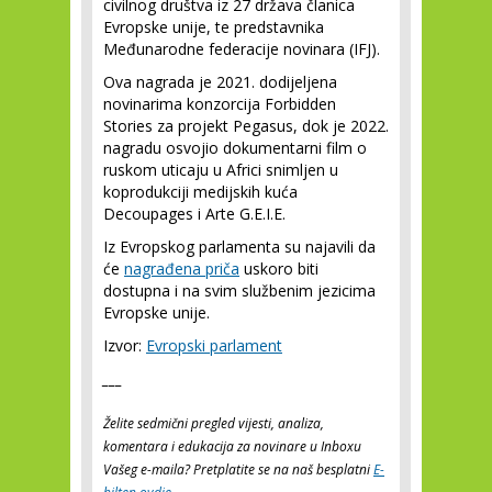
civilnog društva iz 27 država članica
Evropske unije, te predstavnika
Međunarodne federacije novinara (IFJ).
Ova nagrada je 2021. dodijeljena
novinarima konzorcija Forbidden
Stories za projekt Pegasus, dok je 2022.
nagradu osvojio dokumentarni film o
ruskom uticaju u Africi snimljen u
koprodukciji medijskih kuća
Decoupages i Arte G.E.I.E.
Iz Evropskog parlamenta su najavili da
će
nagrađena priča
uskoro biti
dostupna i na svim službenim jezicima
Evropske unije.
Izvor:
Evropski parlament
___
Želite sedmični pregled vijesti, analiza,
komentara i edukacija za novinare u Inboxu
Vašeg e-maila? Pretplatite se na naš besplatni
E-