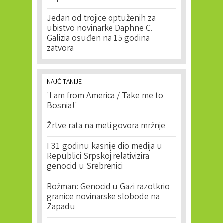
Jedan od trojice optuženih za
ubistvo novinarke Daphne C.
Galizia osuđen na 15 godina
zatvora
NAJČITANIJE
'I am from America / Take me to
Bosnia!'
Žrtve rata na meti govora mržnje
I 31 godinu kasnije dio medija u
Republici Srpskoj relativizira
genocid u Srebrenici
Rožman: Genocid u Gazi razotkrio
granice novinarske slobode na
Zapadu