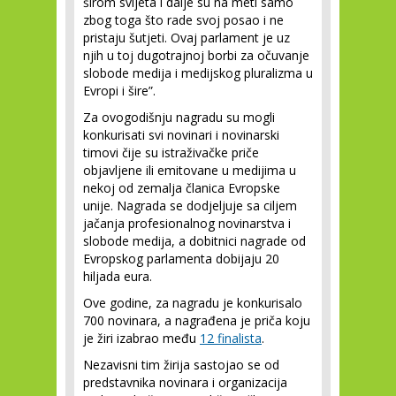
širom svijeta i dalje su na meti samo
zbog toga što rade svoj posao i ne
pristaju šutjeti. Ovaj parlament je uz
njih u toj dugotrajnoj borbi za očuvanje
slobode medija
i medijskog pluralizma u
Evropi i šire”.
Za ovogodišnju nagradu su mogli
konkurisati svi novinari i novinarski
timovi čije su istraživačke priče
objavljene ili emitovane u medijima u
nekoj od zemalja članica Evropske
unije. Nagrada se dodjeljuje sa ciljem
jačanja profesionalnog novinarstva i
slobode medija, a dobitnici nagrade od
Evropskog parlamenta dobijaju 20
hiljada eura.
Ove godine, za nagradu je konkurisalo
700 novinara, a nagrađena je priča koju
je žiri izabrao među
12 finalista
.
Nezavisni tim žirija sastojao se od
predstavnika novinara i organizacija