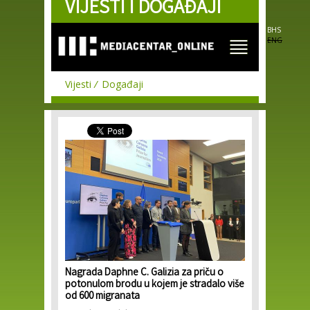
VIJESTI I DOGAĐAJI
Skip to
main
content
BHS
ENG
Vijesti
Događaji
Nagrada Daphne C. Galizia za priču o
potonulom brodu u kojem je stradalo više
od 600 migranata