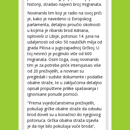
historiji, stradao najveći broj migranata.
Novinarski tim koji je radio na ovoj priči
je, kako je navedeno iz Evropskog
parlamenta, detaljno proučio okolnosti
u kojima je ribarski brod Adriana,
isplovivši iz Libije, potonuo 14. juna na
udaljenosti od oko 50 nautičkih milja od
grada Pilosa u jugozapadnoj Grčkoj. U
toj nesreći je poginulo više od 600
migranata. Osim toga, ovaj novinarski
tim je za potrebe priče intervjuisao više
od 20 preživjelih, a novinari su
pregledali i sudske dokumente i podatke
obalne straže, te u zaključcima detaljno
opisali propuštene prilike spašavanja i
ignorisane ponude pomoći.
“Prema svjedočanstvima preživjelih,
pokušaji grčke obalne straže da odvuku
brod doveli su u konačnici do njegovog
potonuća. Grčka obalna straža izjavila
je da nije bilo pokušaja vuče broda”,