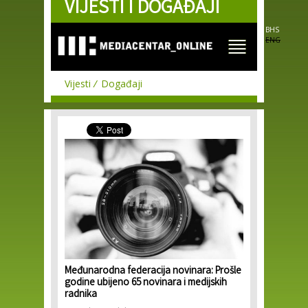
VIJESTI I DOGAĐAJI
Skip to
main
content
BHS
ENG
Vijesti
Događaji
Međunarodna federacija novinara: Prošle
godine ubijeno 65 novinara i medijskih
radnika