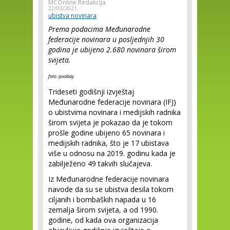
MCOnline Redakcija
22/03/2021
ubistva novinara
Prema podacima Međunarodne
federacije novinara u posljednjih 30
godina je ubijeno 2.680 novinara širom
svijeta.
foto: pixabay
Trideseti godišnji izvještaj
Međunarodne federacije novinara (IFJ)
o ubistvima novinara i medijskih radnika
širom svijeta je pokazao da je tokom
prošle godine ubijeno 65 novinara i
medijskih radnika, što je 17 ubistava
više u odnosu na 2019. godinu kada je
zabilježeno 49 takvih slučajeva.
Iz Međunarodne federacije novinara
navode da su se ubistva desila tokom
ciljanih i bombaških napada u 16
zemalja širom svijeta, a od 1990.
godine, od kada ova organizacija