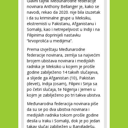
Glavni tajnik Međunarodne federacije
novinara Anthony Bellanger je, kako se
navodi, rekao da 2020. nije bila izuzetak
i da su kriminalne grupe u Meksiku,
ekstremisti u Pakistanu, Afganistanu i
Somaliji, kao i netrepeljivost u Indiji i na
Filipinima doprinijeli nastavku
“krvoprolića u medijima”.
Prema izvještaju Međunarodne
federacije novinara, zemlja sa najvećim
brojem ubistava novinara i medijskih
radnika je Meksiko u kojem je prošle
godine zabilježeno 14 takvih slučajeva,
a slijede ga Afganistan (10), Pakistan
(devet), Indija (osam), Filipini i Sirija sa
po četiri slučaja, te Nigerija i Jemen u
kojim je zabilježeno po tri takva ubistva.
Međunarodna federacija novinara piše
da su se po dva ubistva novinara i
medijskih radnika tokom prošle godine
desila u Iraku i Somaliji, dok je po jedan
takav slučaj zabilježen u Bangladešu,