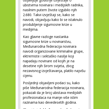
objavljuje godišnje izvještaje o
ubistvima novinara i medijskih radnika,
nasilnim putem živote izgubilo njih
2.680. Takvi izvještaji se, kako se
navodi, objavljuju kako bi se istaknulo
produbljenje sigurnosne krize u
medijima.
Kao glavne razloge nastanka
sigurnosne krize u novinarstvu,
Međunarodna federacija novinara
navodi organizovane kriminalne grupe,
ektremiste i sektaško nasilje koji
napadaju novinare od kojih je na
desetine njih širom svijeta, zbog
nezavisnog izvještavanja, platilo najvišu
cijenu.
Posljednji objavljeni podaci su, kako
piše Međunarodna federacija novinara,
pokazali da je broj ubistava medijskih
profesionalaca na manje-više istim
razinama kao devedesetih godina.