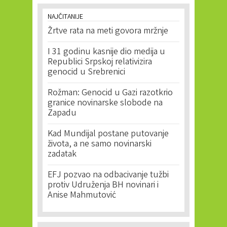
NAJČITANIJE
Žrtve rata na meti govora mržnje
I 31 godinu kasnije dio medija u
Republici Srpskoj relativizira
genocid u Srebrenici
Rožman: Genocid u Gazi razotkrio
granice novinarske slobode na
Zapadu
Kad Mundijal postane putovanje
života, a ne samo novinarski
zadatak
EFJ pozvao na odbacivanje tužbi
protiv Udruženja BH novinari i
Anise Mahmutović