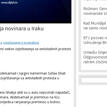
Rožman: Geno
novinarske s
Kad Mundijal 
ja novinara u Iraku
ne samo novi
EFJ pozvao na
Udruženja BH
ra
izvještavanje o protestima
ni nakon izvještavanja sa antivladinih protesta
Između činje
Odgovornost 
ratnim zločin
Abdelsamad i njegov kamerman Safaa Ghali
Search f
zvještavanja sa antivladinih protesta u
Search
 Ghalija ubili su u autu nepoznati napadači,
vinara, Abdelsamad je preminuo na licu
sljedica ranjavanja preminuo u bolnici.