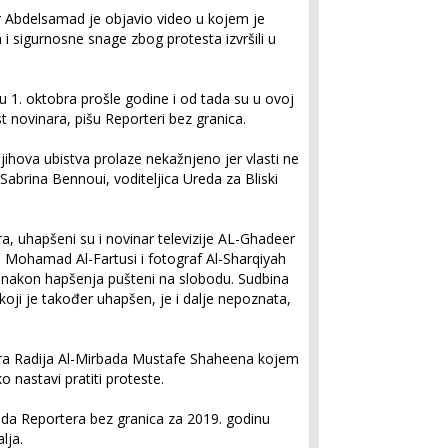
ar Abdelsamad je objavio video u kojem je
 i sigurnosne snage zbog protesta izvršili u
 su 1. oktobra prošle godine i od tada su u ovoj
t novinara, pišu Reporteri bez granica.
 njihova ubistva prolaze nekažnjeno jer vlasti ne
 Sabrina Bennoui, voditeljica Ureda za Bliski
a, uhapšeni su i novinar televizije AL-Ghadeer
 Mohamad Al-Fartusi i fotograf Al-Sharqiyah
nakon hapšenja pušteni na slobodu. Sudbina
i je također uhapšen, je i dalje nepoznata,
inara Radija Al-Mirbada Mustafe Shaheena kojem
o nastavi pratiti proteste.
oda Reportera bez granica za 2019. godinu
lja.