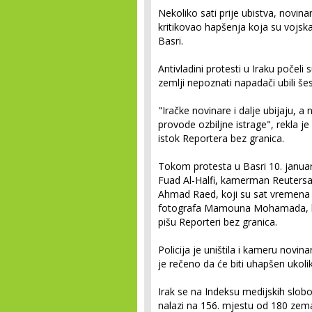
Nekoliko sati prije ubistva, novin
kritikovao hapšenja koja su vojska
Basri.
Antivladini protesti u Iraku počeli
zemlji nepoznati napadači ubili šes
"Iračke novinare i dalje ubijaju, a
provode ozbiljne istrage", rekla je
istok Reportera bez granica.
Tokom protesta u Basri 10. januar
Fuad Al-Halfi, kamerman Reutersa
Ahmad Raed, koji su sat vremena 
fotografa Mamouna Mohamada, koj
pišu Reporteri bez granica.
Policija je uništila i kameru nov
je rečeno da će biti uhapšen ukolik
Irak se na Indeksu medijskih slob
nalazi na 156. mjestu od 180 zema