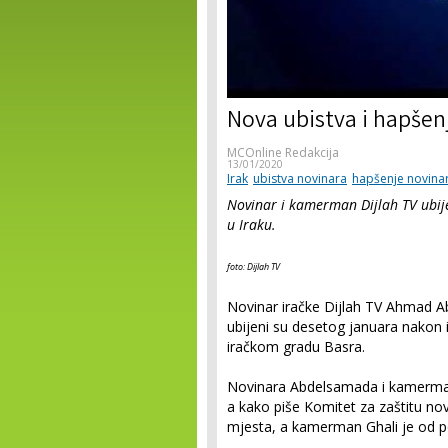
Nova ubistva i hapšen
MCOnline Redakcija
13/01/2020
Irak
ubistva novinara
hapšenje novina
Novinar i kamerman Dijlah TV ubije
u Iraku.
foto: Dijlah TV
Novinar iračke Dijlah TV Ahmad 
ubijeni su desetog januara nakon i
iračkom gradu Basra.
Novinara Abdelsamada i kamermana
a kako piše Komitet za zaštitu no
mjesta, a kamerman Ghali je od po