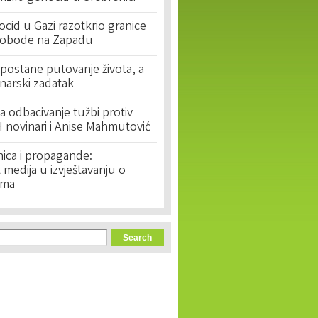
cid u Gazi razotkrio granice
lobode na Zapadu
postane putovanje života, a
narski zadatak
 odbacivanje tužbi protiv
 novinari i Anise Mahmutović
nica i propagande:
medija u izvještavanju o
ima
orm