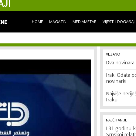
AJI
Skip to
main
content
HOME
MAGAZIN
MEDIAMETAR
VIJESTI I DOGAĐAJI
VEZANO
Dva novinara 
Irak: Odata p
novinarki
Najviše nerij
Iraku
NAJČITANIJE
I 31 godinu k
Srpskoj relat