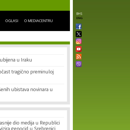
BHS
ENG
OGLASI
O MEDIACENTRU
ubijena u Iraku
očast tragično preminuloj
ešenih ubistava novinara u
asnije dio medija u Republici
ivizira genocid u Srebrenici