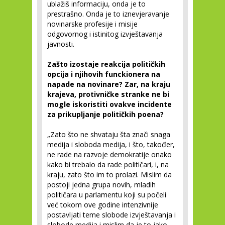
ublažiš informaciju, onda je to
prestrašno. Onda je to iznevjeravanje
novinarske profesije i misije
odgovornog i istinitog izvještavanja
javnosti.
Zašto izostaje reakcija političkih
opcija i njihovih funckionera na
napade na novinare? Zar, na kraju
krajeva, protivničke stranke ne bi
mogle iskoristiti ovakve incidente
za prikupljanje političkih poena?
„Zato što ne shvataju šta znači snaga
medija i sloboda medija, i što, također,
ne rade na razvoje demokratije onako
kako bi trebalo da rade političari, i, na
kraju, zato što im to prolazi. Mislim da
postoji jedna grupa novih, mladih
političara u parlamentu koji su počeli
već tokom ove godine intenzivnije
postavljati teme slobode izvještavanja i
slobode medija i mislim da je to jako