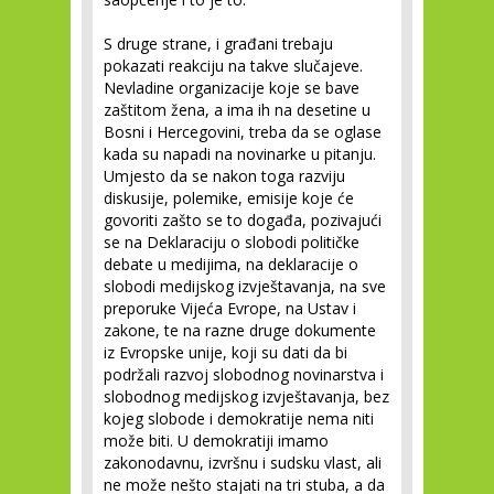
S druge strane, i građani trebaju
pokazati reakciju na takve slučajeve.
Nevladine organizacije koje se bave
zaštitom žena, a ima ih na desetine u
Bosni i Hercegovini, treba da se oglase
kada su napadi na novinarke u pitanju.
Umjesto da se nakon toga razviju
diskusije, polemike, emisije koje će
govoriti zašto se to događa, pozivajući
se na Deklaraciju o slobodi političke
debate u medijima, na deklaracije o
slobodi medijskog izvještavanja, na sve
preporuke Vijeća Evrope, na Ustav i
zakone, te na razne druge dokumente
iz Evropske unije, koji su dati da bi
podržali razvoj slobodnog novinarstva i
slobodnog medijskog izvještavanja, bez
kojeg slobode i demokratije nema niti
može biti. U demokratiji imamo
zakonodavnu, izvršnu i sudsku vlast, ali
ne može nešto stajati na tri stuba, a da