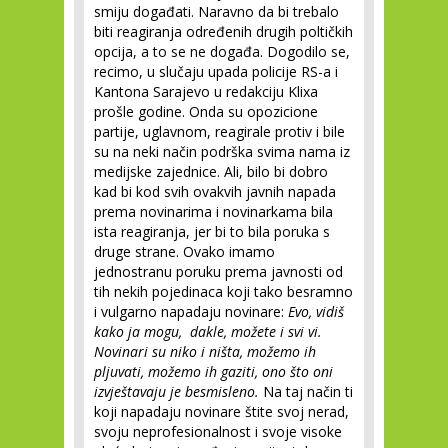
smiju događati. Naravno da bi trebalo
biti reagiranja određenih drugih poltičkih
opcija, a to se ne događa. Dogodilo se,
recimo, u slučaju upada policije RS-a i
Kantona Sarajevo u redakciju Klixa
prošle godine. Onda su opozicione
partije, uglavnom, reagirale protiv i bile
su na neki način podrška svima nama iz
medijske zajednice. Ali, bilo bi dobro
kad bi kod svih ovakvih javnih napada
prema novinarima i novinarkama bila
ista reagiranja, jer bi to bila poruka s
druge strane. Ovako imamo
jednostranu poruku prema javnosti od
tih nekih pojedinaca koji tako besramno
i vulgarno napadaju novinare:
Evo, vidiš
kako ja mogu, dakle, možete i svi vi.
Novinari su niko i ništa, možemo ih
pljuvati, možemo ih gaziti, ono što oni
izvještavaju je besmisleno.
Na taj način ti
koji napadaju novinare štite svoj nerad,
svoju neprofesionalnost i svoje visoke