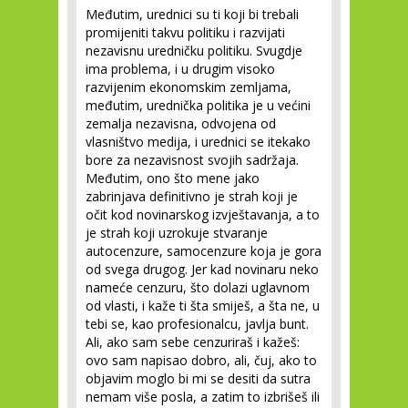
Međutim, urednici su ti koji bi trebali
promijeniti takvu politiku i razvijati
nezavisnu uredničku politiku. Svugdje
ima problema, i u drugim visoko
razvijenim ekonomskim zemljama,
međutim, urednička politika je u većini
zemalja nezavisna, odvojena od
vlasništvo medija, i urednici se itekako
bore za nezavisnost svojih sadržaja.
Međutim, ono što mene jako
zabrinjava definitivno je strah koji je
očit kod novinarskog izvještavanja, a to
je strah koji uzrokuje stvaranje
autocenzure, samocenzure koja je gora
od svega drugog. Jer kad novinaru neko
nameće cenzuru, što dolazi uglavnom
od vlasti, i kaže ti šta smiješ, a šta ne, u
tebi se, kao profesionalcu, javlja bunt.
Ali, ako sam sebe cenzuriraš i kažeš:
ovo sam napisao dobro, ali, čuj, ako to
objavim moglo bi mi se desiti da sutra
nemam više posla, a zatim to izbrišeš ili