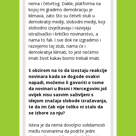
nema i četvrtog. Dakle, platforma na
kojoj mi gradimo demokraciju je
klimava, zato što su četvrti stub u
demokratiji mediji, slobodni mediji, koji
slobodno izvještavaju i razvijaju
istraživačko i kritičko novinarstvo, a
nama to fali. I sve dok ne izgradimo i
razvijemo taj stub, nama će i
demokratija klimati, to jest nećemo
imati život kakav bismo trebali imati.
S obzirom na to da izostaju reakcije
novinara kada se dogode ovakvi
napadi, možemo li govoriti o tome
da novinari u Bosni i Hercegovini još
uvijek nisu sasvim saživljeni s
idejom značaja slobode izražavanja,
te da im čak nije toliko ni stalo da
se izbore za nju?
Istina je da nema dovoljno solidarnosti
među novinarima da podrže jedni