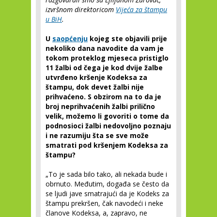
izvršnom direktoricom
Vijeća za štampu
u BiH
.
U
saopćenju
kojeg ste objavili prije
nekoliko dana navodite da vam je
tokom proteklog mjeseca pristiglo
11 žalbi od čega je kod dvije žalbe
utvrđeno kršenje Kodeksa za
štampu, dok devet žalbi nije
prihvaćeno. S obzirom na to da je
broj neprihvaćenih žalbi prilično
velik, možemo li govoriti o tome da
podnosioci žalbi nedovoljno poznaju
i ne razumiju šta se sve može
smatrati pod kršenjem Kodeksa za
štampu?
„To je sada bilo tako, ali nekada bude i
obrnuto. Međutim, događa se često da
se ljudi jave smatrajući da je Kodeks za
štampu prekršen, čak navodeći i neke
članove Kodeksa, a, zapravo, ne