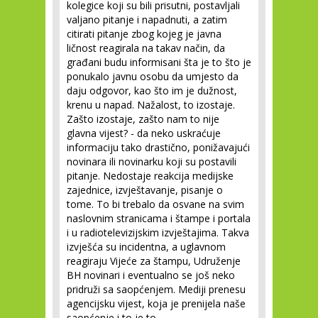
kolegice koji su bili prisutni, postavljali
valjano pitanje i napadnuti, a zatim
citirati pitanje zbog kojeg je javna
ličnost reagirala na takav način, da
građani budu informisani šta je to što je
ponukalo javnu osobu da umjesto da
daju odgovor, kao što im je dužnost,
krenu u napad. Nažalost, to izostaje.
Zašto izostaje, zašto nam to nije
glavna vijest? - da neko uskraćuje
informaciju tako drastično, ponižavajući
novinara ili novinarku koji su postavili
pitanje. Nedostaje reakcija medijske
zajednice, izvještavanje, pisanje o
tome. To bi trebalo da osvane na svim
naslovnim stranicama i štampe i portala
i u radiotelevizijskim izvještajima. Takva
izvješća su incidentna, a uglavnom
reagiraju Vijeće za štampu, Udruženje
BH novinari i eventualno se još neko
pridruži sa saopćenjem. Mediji prenesu
agencijsku vijest, koja je prenijela naše
saopćenje i to je to.