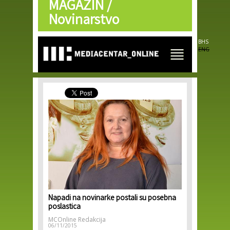
MAGAZIN /
Skip to
main
Novinarstvo
content
BHS
ENG
Napadi na novinarke postali su posebna
poslastica
MCOnline Redakcija
06/11/2015