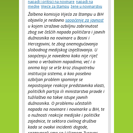
napadi i pritisci na novinare
napadi na
medije
Vijeće za štampu
žene u novinarstvu
Žalbena komisija Vijeća za štampu u BiH
objavila je nedavno
saopćenje za javnost
u kojem izražava ozbiljnu zabrinutost
zbog sve češćih napada političara i javnih
dužnosnika na novinare u Bosni i
Hercegovini, te zbog onemogućavanja
slobodnog medijskog izvještavanja. U
saopćenju je navedeno kako nije riječ
samo o verbalnim napadima, već i o
onima koji se vrše kroz zloupotrebu
institucija sistema, a kao posebno
ozbiljan problem spominje se
nepostojanje reakcije predstavnika vlasti,
političkih partija ili ministarstva pravde i
tužilaštva na takve istupe javnih
dužnosnika. O problemu učestalih
napada na novinare i novinarke u BiH, te
o nužnosti reakcije medijske i političke
zajednice, te sektora civilnog društva
kada se ovakvi incidenti dogode,
razgovarali smo sa Ljiljanom Zurovac,