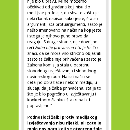
nije bio u pravu. Mi ne možemo
očekivati od građana koji nisu dio
medijske profesije, da shvate zašto je
neki članak napisan kako jeste, šta su
argumenti, šta protuargumenti, zašto je
nešto imenovano na način na koji jeste
i stoga je njihovo puno pravo da
reaguju. S druge strane, nije dovoljno
reći
žalba nije prihvaćena i to je to
. To
znači, da se mora vrlo striktno objasniti
zašto ta žalba nije prihvaćena i zašto je
Žalbena komisija stala u odbranu
slobodnog izvještavanja i slobodnog
novinarskog rada. Na isti način se
detaljno obrazlaže i nekom mediju, u
slučaju da je žalba prihvaćena, šta je to
što je bilo pogrešno u izvještavanju i
konkretnom članku i šta treba biti
popravljeno.“
Podnosioci žalbi protiv medijskog
izvještavanja nisu rijetki, ali zato je
malo novinara koji se otvoreno žale