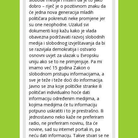
dobro – riječ je o pozitivnom znaku da
će jedna nova generacija mladih
političara pokrenuti neke promjene jer
su one neophodne. Uzalud svi
dokumenti koji kažu kako je vlada
obavezna podržavati razvoj slobodnih
medija i slobodnog izvještavanja da bi
se razvijala demokratija i ostvario
osnovni uvjet za ulazak u Evropsku
uniju ako se to ne primjenjuje. Pa mi
imamo već 15 godina Zakon o
slobodnom pristupu informacijama, a
sve je teže i teže doći do informacija.
Javno se zna koje političke stranke ili
političari individualno hoće dati
informaciju određenim medijima, a
kojima medijima će tu informaciju
potpuno uskratiti i to je prestrašno. Ili
jednostavno neko kaže ne preferiram
radio, ne preferiram novinu, šta će
novine, sad su internet portali in, pa
neću dati informaciju. Takve stvari se ne