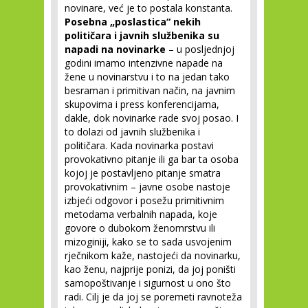
novinare, već je to postala konstanta.
Posebna „poslastica“ nekih
političara i javnih službenika su
napadi na novinarke
– u posljednjoj
godini imamo intenzivne napade na
žene u novinarstvu i to na jedan tako
besraman i primitivan način, na javnim
skupovima i press konferencijama,
dakle, dok novinarke rade svoj posao. I
to dolazi od javnih službenika i
političara. Kada novinarka postavi
provokativno pitanje ili ga bar ta osoba
kojoj je postavljeno pitanje smatra
provokativnim – javne osobe nastoje
izbjeći odgovor i posežu primitivnim
metodama verbalnih napada, koje
govore o dubokom ženomrstvu ili
mizoginiji, kako se to sada usvojenim
rječnikom kaže, nastojeći da novinarku,
kao ženu, najprije ponizi, da joj poništi
samopoštivanje i sigurnost u ono što
radi. Cilj je da joj se poremeti ravnoteža