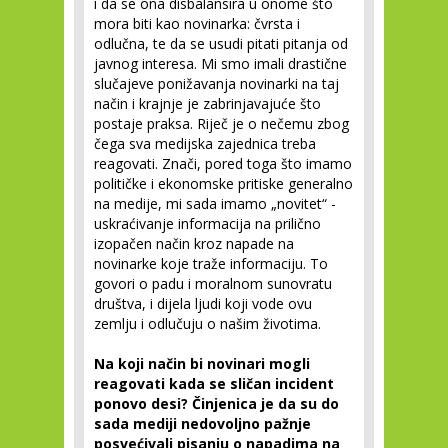
i da se ona disbalansira u onome što
mora biti kao novinarka: čvrsta i
odlučna, te da se usudi pitati pitanja od
javnog interesa. Mi smo imali drastične
slučajeve ponižavanja novinarki na taj
način i krajnje je zabrinjavajuće što
postaje praksa. Riječ je o nečemu zbog
čega sva medijska zajednica treba
reagovati. Znači, pored toga što imamo
političke i ekonomske pritiske generalno
na medije, mi sada imamo „novitet“ -
uskraćivanje informacija na prilično
izopačen način kroz napade na
novinarke koje traže informaciju. To
govori o padu i moralnom sunovratu
društva, i dijela ljudi koji vode ovu
zemlju i odlučuju o našim životima.
Na koji način bi novinari mogli
reagovati kada se sličan incident
ponovo desi? Činjenica je da su do
sada mediji nedovoljno pažnje
posvećivali pisanju o napadima na