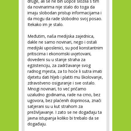
druge, ali se ne bih uopće složila s tim
da novinarima nije stalo do toga da
imaju slobodan pristup informacijama i
da mogu da rade slobodno svoj posao.
Itekako im je stalo.
Međutim, naša medijska zajednica,
dakle ne samo novinari, nego i ostali
medijski uposlenici, su pod konstantnim
pritiscima i ekonomski uvjetovani,
dovedeni su u stanje straha za
egzistenciju, za zadržavanje svog
radnog mjesta, za to hoće li sutra imati
djetetu dati hljeb i platiti mu školovanje,
zdravstveno osiguranje i sve ostalo.
Mnogi novinari, to već pričamo
uzaludno godinama, rade na crno, bez
ugovora, bez plaćenih doprinosa, znači
satjerani su u kut strahom za
preživljavanje. I zato se ne događaju ta
javna istupanja koliko bi trebalo da se
događaju.