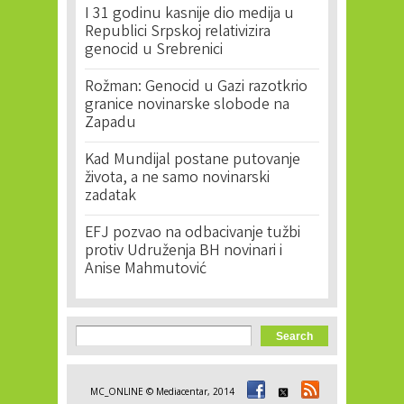
I 31 godinu kasnije dio medija u
Republici Srpskoj relativizira
genocid u Srebrenici
Rožman: Genocid u Gazi razotkrio
granice novinarske slobode na
Zapadu
Kad Mundijal postane putovanje
života, a ne samo novinarski
zadatak
EFJ pozvao na odbacivanje tužbi
protiv Udruženja BH novinari i
Anise Mahmutović
Search form
Search
MC_ONLINE © Mediacentar, 2014