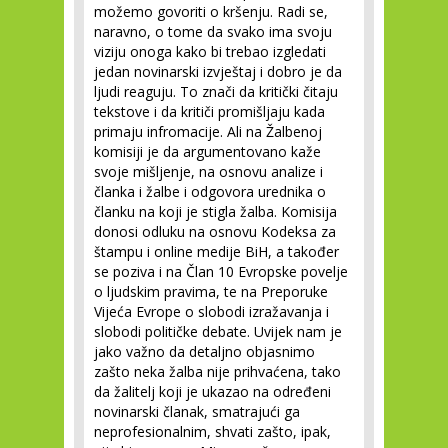
možemo govoriti o kršenju. Radi se,
naravno, o tome da svako ima svoju
viziju onoga kako bi trebao izgledati
jedan novinarski izvještaj i dobro je da
ljudi reaguju. To znači da kritički čitaju
tekstove i da kritiči promišljaju kada
primaju infromacije. Ali na Žalbenoj
komisiji je da argumentovano kaže
svoje mišljenje, na osnovu analize i
članka i žalbe i odgovora urednika o
članku na koji je stigla žalba. Komisija
donosi odluku na osnovu Kodeksa za
štampu i online medije BiH, a također
se poziva i na Član 10 Evropske povelje
o ljudskim pravima, te na Preporuke
Vijeća Evrope o slobodi izražavanja i
slobodi političke debate. Uvijek nam je
jako važno da detaljno objasnimo
zašto neka žalba nije prihvaćena, tako
da žalitelj koji je ukazao na određeni
novinarski članak, smatrajući ga
neprofesionalnim, shvati zašto, ipak,