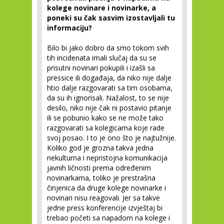
kolege novinare i novinarke, a
poneki su čak sasvim izostavljali tu
informaciju?
Bilo bi jako dobro da smo tokom svih
tih incidenata imali slučaj da su se
prisutni novinari pokupili i izašli sa
pressice ili događaja, da niko nije dalje
htio dalje razgovarati sa tim osobama,
da su ih ignorisali. Nažalost, to se nije
desilo, niko nije čak ni postavio pitanje
ili se pobunio kako se ne može tako
razgovarati sa kolegicama koje rade
svoj posao. I to je ono što je najtužnije.
Koliko god je grozna takva jedna
nekulturna i nepristojna komunikacija
javnih ličnosti prema određenim
novinarkama, toliko je prestrašna
činjenica da druge kolege novinarke i
novinari nisu reagovali. Jer sa takve
jedne press konferencije izvještaj bi
trebao početi sa napadom na kolege i