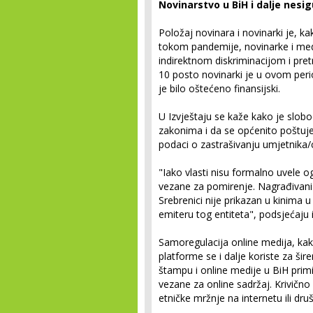
Novinarstvo u BiH i dalje nesi
Položaj novinara i novinarki je, 
tokom pandemije, novinarke i med
indirektnom diskriminacijom i pret
10 posto novinarki je u ovom peri
je bilo oštećeno finansijski.
U Izvještaju se kaže kako je slo
zakonima i da se općenito poštuje,
podaci o zastrašivanju umjetnika/
"Iako vlasti nisu formalno uvele 
vezane za pomirenje. Nagrađivani 
Srebrenici nije prikazan u kinima 
emiteru tog entiteta", podsjećaju 
Samoregulacija online medija, kak
platforme se i dalje koriste za šir
štampu i online medije u BiH primi
vezane za online sadržaj. Krivično
etničke mržnje na internetu ili d