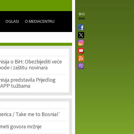
BHS
ENG
OGLASI
O MEDIACENTRU
sija o BiH: Obezbijediti veće
ode i zaštitu novinara
sija predstavila Prijedlog
SLAPP tužbama
erica / Take me to Bosnia!'
 meti govora mržnje