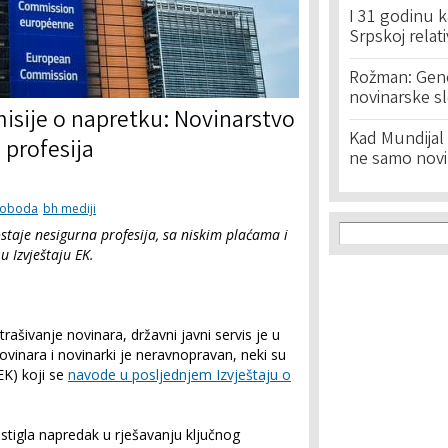
I 31 godinu k
Srpskoj relat
Rožman: Geno
novinarske s
misije o napretku: Novinarstvo
Kad Mundijal 
 profesija
ne samo novi
loboda
bh mediji
Search f
Search
staje nesigurna profesija, sa niskim plaćama i
 Izvještaju EK.
astrašivanje novinara, državni javni servis je u
vinara i novinarki je neravnopravan, neki su
EK) koji se
navode u posljednjem Izvještaju o
postigla napredak u rješavanju ključnog