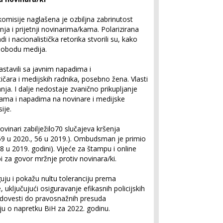
komisije naglašena je ozbiljna zabrinutost
anja i prijetnji novinarima/kama. Polarizirana
di i nacionalistička retorika stvorili su, kako
slobodu medija.
nastavili sa javnim napadima i
čara i medijskih radnika, posebno žena. Vlasti
nja. I dalje nedostaje zvanično prikupljanje
njama i napadima na novinare i medijske
ije.
vinari zabilježilo70 slučajeva kršenja
(69 u 2020., 56 u 2019.). Ombudsman je primio
18 u 2019. godini). Vijeće za štampu i online
bi za govor mržnje protiv novinara/ki.
uju i pokažu nultu toleranciju prema
 uključujući osiguravanje efikasnih policijskih
e dovesti do pravosnažnih presuda
ju o napretku BiH za 2022. godinu.