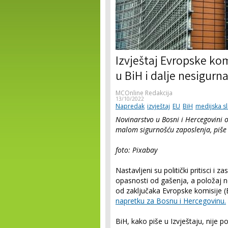
Izvještaj Evropske ko
u BiH i dalje nesigurna
MCOnline Redakcija
13/10/2022
Napredak
izvještaj
EU
BiH
medijska s
Novinarstvo u Bosni i Hercegovini o
malom sigurnošću zaposlenja, piše u
foto: Pixabay
Nastavljeni su politički pritisci i z
opasnosti od gašenja, a položaj no
od zaključaka Evropske komisije (
napretku za Bosnu i Hercegovinu.
BiH, kako piše u Izvještaju, nije 