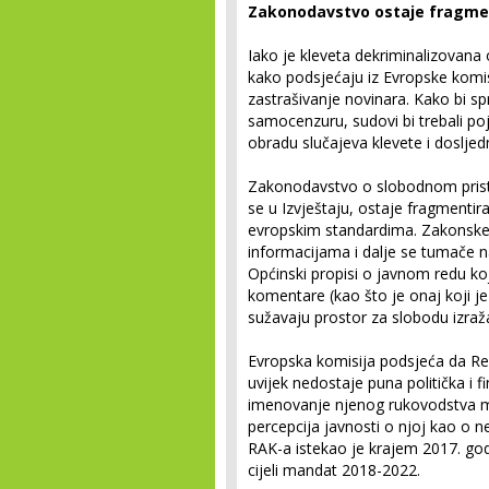
Zakonodavstvo ostaje fragme
Iako je kleveta dekriminalizovana od
kako podsjećaju iz Evropske komisi
zastrašivanje novinara. Kako bi spr
samocenzuru, sudovi bi trebali po
obradu slučajeva klevete i doslje
Zakonodavstvo o slobodnom prist
se u Izvještaju, ostaje fragmentir
evropskim standardima. Zakonske 
informacijama i dalje se tumače na 
Općinski propisi o javnom redu ko
komentare (kao što je onaj koji j
sužavaju prostor za slobodu izraž
Evropska komisija podsjeća da Reg
uvijek nedostaje puna politička i 
imenovanje njenog rukovodstva mor
percepcija javnosti o njoj kao o 
RAK-a istekao je krajem 2017. go
cijeli mandat 2018-2022.