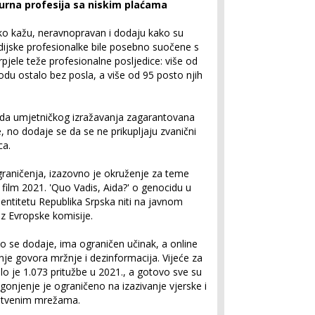
gurna profesija sa niskim plaćama
kako kažu, neravnopravan i dodaju kako su
ijske profesionalke bile posebno suočene s
rpjele teže profesionalne posljedice: više od
odu ostalo bez posla, a više od 95 posto njih
boda umjetničkog izražavanja zagarantovana
 no dodaje se da se ne prikupljaju zvanični
ca.
ograničenja, izazovno je okruženje za teme
film 2021. 'Quo Vadis, Aida?' o genocidu u
u entitetu Republika Srpska niti na javnom
iz Evropske komisije.
o se dodaje, ima ograničen učinak, a online
enje govora mržnje i dezinformacija. Vijeće za
lo je 1.073 pritužbe u 2021., a gotovo sve su
 gonjenje je ograničeno na izazivanje vjerske i
ruštvenim mrežama.