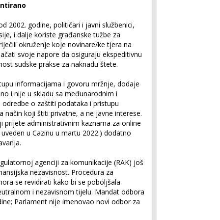
ntirano
 2002. godine, političari i javni službenici,
je, i dalje koriste građanske tužbe za
iječili okruženje koje novinare/ke tjera na
jačati svoje napore da osiguraju ekspeditivnu
dnost sudske prakse za naknadu štete.
upu informacijama i govoru mržnje, dodaje
ano i nije u skladu sa međunarodnim i
odredbe o zaštiti podataka i pristupu
način koji štiti privatne, a ne javne interese.
ji prijete administrativnim kaznama za online
e uveden u Cazinu u martu 2022.) dodatno
avanja.
ulatornoj agenciji za komunikacije (RAK) još
finansijska nezavisnost. Procedura za
a se revidirati kako bi se poboljšala
neutralnom i nezavisnom tijelu. Mandat odbora
dine; Parlament nije imenovao novi odbor za