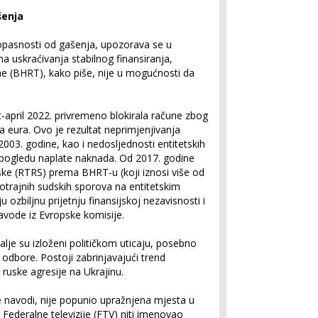
šenja
j opasnosti od gašenja, upozorava se u
a uskraćivanja stabilnog finansiranja,
ne (BHRT), kako piše, nije u mogućnosti da
-april 2022. privremeno blokirala račune zbog
 eura. Ovo je rezultat neprimjenjivanja
03. godine, kao i nedosljednosti entitetskih
 pogledu naplate naknada. Od 2017. godine
pske (RTRS) prema BHRT-u (koji iznosi više od
otrajnih sudskih sporova na entitetskim
 ozbiljnu prijetnju finansijskoj nezavisnosti i
avode iz Evropske komisije.
 dalje su izloženi političkom uticaju, posebno
 odbore. Postoji zabrinjavajući trend
ruske agresije na Ukrajinu.
 navodi, nije popunio upražnjena mjesta u
ederalne televizije (FTV) niti imenovao