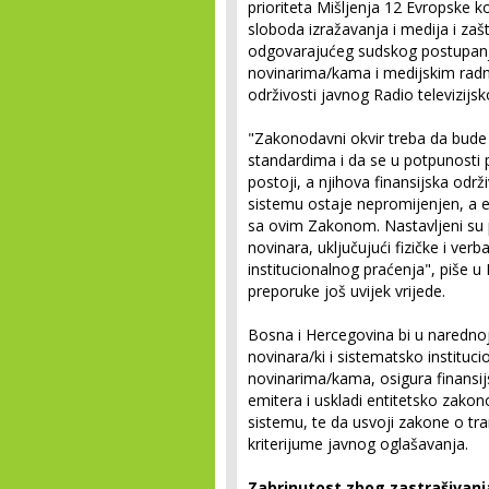
prioriteta Mišljenja 12 Evropske 
sloboda izražavanja i medija i zaš
odgovarajućeg sudskog postupanja 
novinarima/kama i medijskim radn
održivosti javnog Radio televizijs
"Zakonodavni okvir treba da bud
standardima i da se u potpunosti pr
postoji, a njihova finansijska odr
sistemu ostaje nepromijenjen, a 
sa ovim Zakonom. Nastavljeni su po
novinara, uključujući fizičke i ver
institucionalnog praćenja", piše u
preporuke još uvijek vrijede.
Bosna i Hercegovina bi u narednoj
novinara/ki i sistematsko institucio
novinarima/kama, osigura finansijs
emitera i uskladi entitetsko za
sistemu, te da usvoji zakone o tr
kriterijume javnog oglašavanja.
Zabrinutost zbog zastrašivanj