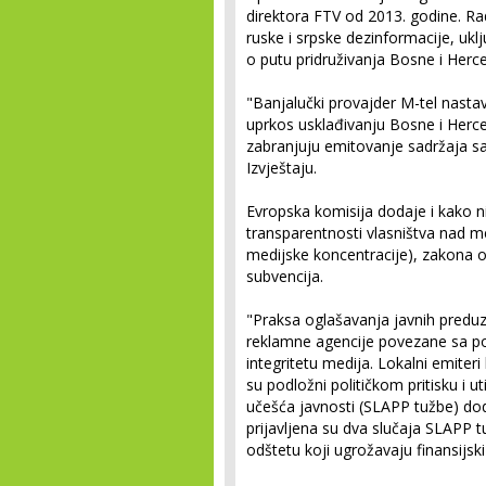
direktora FTV od 2013. godine. Rad
ruske i srpske dezinformacije, uklj
o putu pridruživanja Bosne i Herce
"Banjalučki provajder M-tel nastavi
uprkos usklađivanju Bosne i Herce
zabranjuju emitovanje sadržaja sa 
Izvještaju.
Evropska komisija dodaje i kako n
transparentnosti vlasništva nad me
medijske koncentracije), zakona o 
subvencija.
"Praksa oglašavanja javnih predu
reklamne agencije povezane sa pol
integritetu medija. Lokalni emiteri 
su podložni političkom pritisku i ut
učešća javnosti (SLAPP tužbe) do
prijavljena su dva slučaja SLAPP t
odštetu koji ugrožavaju finansijsk