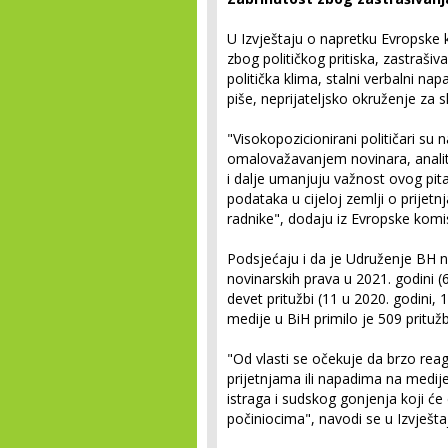
U Izvještaju o napretku Evropske 
zbog političkog pritiska, zastrašiv
politička klima, stalni verbalni napa
piše, neprijateljsko okruženje za 
"Visokopozicionirani političari su 
omalovažavanjem novinara, analiti
i dalje umanjuju važnost ovog pita
podataka u cijeloj zemlji o prijet
radnike", dodaju iz Evropske komis
Podsjećaju i da je Udruženje BH no
novinarskih prava u 2021. godini 
devet pritužbi (11 u 2020. godini, 
medije u BiH primilo je 509 prituž
"Od vlasti se očekuje da brzo reag
prijetnjama ili napadima na medije,
istraga i sudskog gonjenja koji ć
počiniocima", navodi se u Izvješta