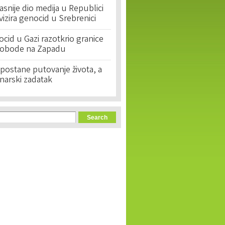
asnije dio medija u Republici
ivizira genocid u Srebrenici
cid u Gazi razotkrio granice
lobode na Zapadu
postane putovanje života, a
narski zadatak
orm