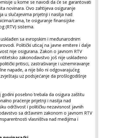
komisije u kome se navodi da će se garantovati
tita novinara. Ovo zahtijeva osiguranje
u slučajevima prijetnji i nasilja nad
icima/cama, te osiguranje finansijske
kog (RTV) sistema.
e usklađen sa evropskim i međunarodnim
ovodi. Politički uticaj na javne emitere i dalje
živost nije osigurana. Zakon o javnom RTV
entitetsko zakonodavstvo još nije usklađeno
litički pritisci, zastrašivanje i uznemiravanje
balne napade, a nije bilo ni odgovarajućeg
 Izvještaju uz podsjećanje da prošlogodišnje
 godini posebno trebala da osigura zaštitu
nalno praćenje prijetnji i nasilja nad
ku održivost i političku nezavisnost javnih
konodavstvo sa državnim zakonom o javnom RTV
ansparentnosti vlasništva nad medijima i
a novinara/ki