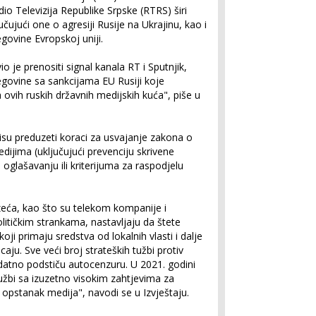
io Televizija Republike Srpske (RTRS) širi
učujući one o agresiji Rusije na Ukrajinu, kao i
govine Evropskoj uniji.
o je prenositi signal kanala RT i Sputnjik,
govine sa sankcijama EU Rusiji koje
ovih ruskih državnih medijskih kuća", piše u
isu preduzeti koraci za usvajanje zakona o
dijima (uključujući prevenciju skrivene
oglašavanju ili kriterijuma za raspodjelu
zeća, kao što su telekom kompanije i
itičkim strankama, nastavljaju da štete
koji primaju sredstva od lokalnih vlasti i dalje
icaju. Sve veći broj strateških tužbi protiv
datno podstiču autocenzuru. U 2021. godini
užbi sa izuzetno visokim zahtjevima za
i opstanak medija", navodi se u Izvještaju.