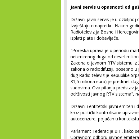
Javni servis u opasnosti od ga
Državni javni servis je u ozbiljno
Izvještaju o napretku. Nakon godin
Radiotelevizija Bosne i Hercegovi
isplati plate i dobavljače.
"Poreska uprava je u periodu mart
neizmirenog duga od devet miliona
Zakona o javnom RTV sistemu iz 20
zakona o radiodifuziji, posebno u
dug Radio televizije Republike Sr
31,5 miliona eura) je predmet dug
sudovima. Ova pitanja predstavljaju
održivosti javnog RTV sistema", n
Državni i entitetski javni emiteri i
kroz politički kontrolisane upravne
autocenzure, pojačan u kontekstu 
Parlament Federacije BiH, kako se
Upravnom odboru javnog emitera F