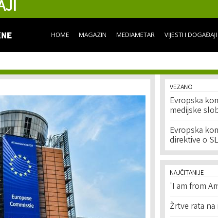
AJI
Skip to
main
content
HOME
MAGAZIN
MEDIAMETAR
VIJESTI I DOGAĐAJI
VEZANO
Evropska komi
medijske slob
Evropska komi
direktive o 
NAJČITANIJE
'I am from Am
Žrtve rata na