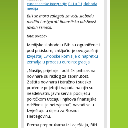
euroatlantske integracije
BiH u EU
sloboda
medija
BiH se mora zalagati za veću slobodu
medija i osigurati finansijsku održivost
javnih servisa.
foto: pixabay
Medijske slobode u BiH su ograničene i
pod pritiskom, zaključio je ovogodišnji
Izvještaj Evropske komisije o napretku
zemalja u procesu eurointegracija
.
„Nasilje, prijetnje i politički pritisak na
novinare su razlog za zabrinutost.
Zaštita novinara i istražno i sudsko
praćenje prijetnji i napada na njih su
neadekvatni. Javni servisi podliježu
političkom uticaju i njihova finansijska
održivost je neizvjesna“, navodi se u
Izvještaju u dijelu za Bosnu i
Hercegovinu.
Prema preporukama iz Izvještaja, BiH