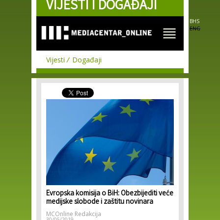
VIJESTI I DOGAĐAJI
Skip to
main
content
BHS
ENG
Vijesti
Događaji
Evropska komisija o BiH: Obezbijediti veće
medijske slobode i zaštitu novinara
MCOnline Redakcija
30/05/2019