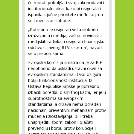
će morati poboljšati svoj zakonodavni i
institucionalni okvir kako bi osigurala i
ispunila ključne prioritete među kojima
su i medijske slobode.
„Potrebno je osigurati veću slobodu
izražavanja i medija, zaštitu novinara i
medijskih radnika, i osigurati finansijsku
održivost javnog RTV sistema“, navodi
se u preporukama.
Evropska komisija smatra da je za BiH
neophodno da uskladi ustavni okvir sa
evropskim standardima i tako osigura
bolju funkcionalnost institucija. Iz
Ustava Republike Srpske je potrebno
izbaciti odredbu o smrtnoj kazni, jer je u
suprotnostima sa evropskim
standardima, a država nema određen
nacionalni preventivni mehanizam protiv
mučenja i zlostavljanja. BiH treba
unaprijediti izborni zakon i ojačati
prevenciju i borbu protiv korupcije i