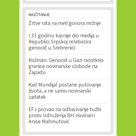
NAJČITANIJE
Žrtve rata na meti govora mržnje
I 31 godinu kasnije dio medija u
Republici Srpskoj relativizira
genocid u Srebrenici
Rožman: Genocid u Gazi razotkrio
granice novinarske slobode na
Zapadu
Kad Mundijal postane putovanje
života, a ne samo novinarski
zadatak
EFJ pozvao na odbacivanje tužbi
protiv Udruženja BH novinari i
Anise Mahmutović