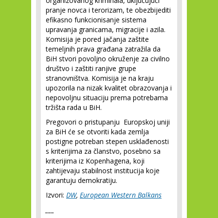
organizovanog kriminala, uključujući
pranje novca i terorizam, te obezbijediti
efikasno funkcionisanje sistema
upravanja granicama, migracije i azila.
Komisija je pored jačanja zaštite
temeljnih prava građana zatražila da
BiH stvori povoljno okruženje za civilno
društvo i zaštiti ranjive grupe
stranovništva. Komisija je na kraju
upozorila na nizak kvalitet obrazovanja i
nepovoljnu situaciju prema potrebama
tržišta rada u BiH.
Pregovori o pristupanju Europskoj uniji
za BiH će se otvoriti kada zemlja
postigne potreban stepen usklađenosti
s kriterijima za članstvo, posebno sa
kriterijima iz Kopenhagena, koji
zahtijevaju stabilnost institucija koje
garantuju demokratiju.
Izvori:
DW
,
European Western Balkans
___