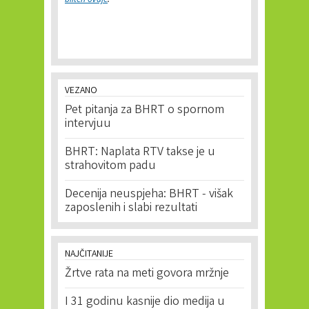
VEZANO
Pet pitanja za BHRT o spornom
intervjuu
BHRT: Naplata RTV takse je u
strahovitom padu
Decenija neuspjeha: BHRT - višak
zaposlenih i slabi rezultati
NAJČITANIJE
Žrtve rata na meti govora mržnje
I 31 godinu kasnije dio medija u