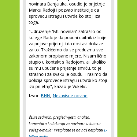
novinara Banjaluka, osudio je prijetnje
Marku Radoji i pozvao institucije da
sprovedu istragu i utvrde ko stoji iza
toga.
"Udruženje 'Bh. novinari' zatražilo od
kolege Radoje da popuni upitnik iz linije
za prijave prijetnji i da dostavi dokaze
za to. Tražićemo da se preduzmu sve
zakonom propisane mjere. Nisam lično
stupio u kontakt s Radojom, ali ukoliko
su mu upućene prijetnje smrću, to je
strašno i za svaku je osudu. Tražimo da
policija sprovede istragu i utvrdi ko stoji
iza prijetnji", kazao je Vukelić.
Izvor:
BHN
,
Nezavisne novine
___
Želite sedmični pregled vijesti, analiza,
komentara i edukacija za novinare u Inboxu
Vašeg e-maila? Pretplatite se na naš besplatni
E-
bilten ovdje
.