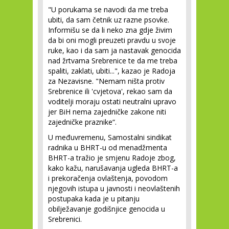
"U porukama se navodi da me treba
ubiti, da sam četnik uz razne psovke.
Informišu se da li neko zna gdje živim
da bi oni mogli preuzeti pravdu u svoje
ruke, kao i da sam ja nastavak genocida
nad žrtvama Srebrenice te da me treba
spaliti, zaklati, ubiti...", kazao je Radoja
za Nezavisne. "Nemam ništa protiv
Srebrenice ili 'cvjetova', rekao sam da
voditelji moraju ostati neutralni upravo
jer BiH nema zajedničke zakone niti
zajedničke praznike“.
U međuvremenu, Samostalni sindikat
radnika u BHRT-u od menadžmenta
BHRT-a tražio je smjenu Radoje zbog,
kako kažu, narušavanja ugleda BHRT-a
i prekoračenja ovlaštenja, povodom
njegovih istupa u javnosti i neovlaštenih
postupaka kada je u pitanju
obilježavanje godišnjice genocida u
Srebrenici.