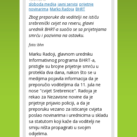
sloboda medija
javni servisi
prijetnje
novinarima
Marko Radoja
BHRT
Zbog preporuke da voditelji ne ističu
srebrenički cvijet na reveru, glavni
urednik BHRT-a suočio se sa prijetnjama
smrću i pozivima na ostavku.
foto: bhn
Marku Radoji, glavnom uredniku
Informativnog programa BHRT-a,
pristigle su brojne prijetnje smrću u
protekla dva dana, nakon što se u
medijima pojavila informacija da je
preporučio voditeljima da 11. jula ne
nose "cvijet Srebrenice". Radoja je
rekao za Nezavisne novine da je
prijetnje prijavio policiji, a da je
preporuku vezano za isticanje cvijeta
poslao novinarima i urednicima u skladu
sa statutom koji kaže da voditelji ne
smiju ništa propagirati u svojim
odijelima.