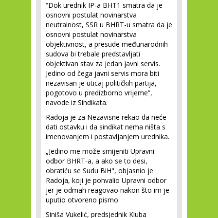
“Dok urednik IP-a BHT1 smatra da je
osnovni postulat novinarstva
neutralnost, SSR u BHRT-u smatra da je
osnovni postulat novinarstva
objektivnost, a presude međunarodnih
sudova bi trebale predstavljati
objektivan stav za jedan javni servis.
Jedino od čega javni servis mora biti
nezavisan je uticaj političkih partija,
pogotovo u predizborno vrijeme”,
navode iz Sindikata.
Radoja je za Nezavisne rekao da neće
dati ostavku i da sindikat nema ništa s
imenovanjem i postavljanjem urednika.
„Jedino me može smijeniti Upravni
odbor BHRT-a, a ako se to desi,
obratiću se Sudu BiH", objasnio je
Radoja, koji je pohvalio Upravni odbor
jer je odmah reagovao nakon što im je
uputio otvoreno pismo.
Siniša Vukelić, predsjednik Kluba