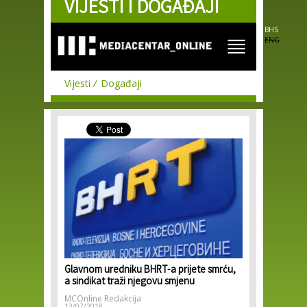
VIJESTI I DOGAĐAJI
Skip to
main
content
BHS
ENG
Vijesti
Događaji
Glavnom uredniku BHRT-a prijete smrću,
a sindikat traži njegovu smjenu
MCOnline Redakcija
13/07/2018