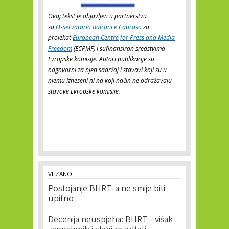
Ovaj tekst je objavljen u partnerstvu
sa
Osservatorio Balcani e Caucaso
za
projekat
European Centre for Press and Media
Freedom
(ECPMF) i sufinansiran sredstvima
Evropske komisije. Autori publikacije su
odgovorni za njen sadržaj i stavovi koji su u
njemu izneseni ni na koji način ne odražavaju
stavove Evropske komisije.
VEZANO
Postojanje BHRT-a ne smije biti
upitno
Decenija neuspjeha: BHRT - višak