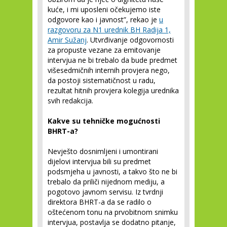
kuće, i mi uposleni očekujemo iste
odgovore kao i javnost”, rekao je
u
razgovoru za N1 urednik BH Radija 1,
Amir Sužanj
. Utvrđivanje odgovornosti
za propuste vezane za emitovanje
intervjua ne bi trebalo da bude predmet
višesedmičnih internih provjera nego,
da postoji sistematičnost u radu,
rezultat hitnih provjera kolegija urednika
svih redakcija.
Kakve su tehničke mogućnosti
BHRT-a?
Nevješto dosnimljeni i umontirani
dijelovi intervjua bili su predmet
podsmjeha u javnosti, a takvo što ne bi
trebalo da priliči nijednom mediju, a
pogotovo javnom servisu. Iz tvrdnji
direktora BHRT-a da se radilo o
oštećenom tonu na prvobitnom snimku
intervjua, postavlja se dodatno pitanje,