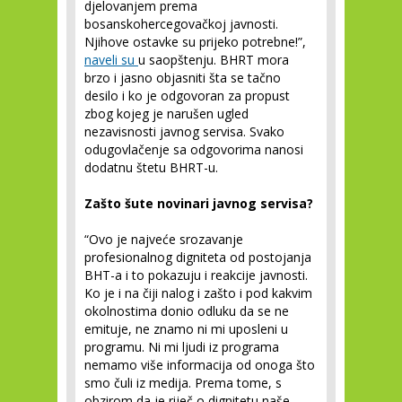
djelovanjem prema
bosanskohercegovačkoj javnosti.
Njihove ostavke su prijeko potrebne!”,
naveli su
u saopštenju. BHRT mora
brzo i jasno objasniti šta se tačno
desilo i ko je odgovoran za propust
zbog kojeg je narušen ugled
nezavisnosti javnog servisa. Svako
odugovlačenje sa odgovorima nanosi
dodatnu štetu BHRT-u.
Zašto šute novinari javnog servisa?
“Ovo je najveće srozavanje
profesionalnog digniteta od postojanja
BHT-a i to pokazuju i reakcije javnosti.
Ko je i na čiji nalog i zašto i pod kakvim
okolnostima donio odluku da se ne
emituje, ne znamo ni mi uposleni u
programu. Ni mi ljudi iz programa
nemamo više informacija od onoga što
smo čuli iz medija. Prema tome, s
obzirom da je riječ o dignitetu naše