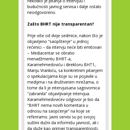
nekoliko je pitanja o intervjuu i
budućnosti javnog servisa i dalje ostalo
neodgovoreno.
Zašto BHRT nije transparentan?
Prije više od dvije sedmice, nakon što je
objavljeno “saopštenje” u jednoj
rečenici – da intervju neće biti emitovan
– Mediacentar se obratio
menadžmentu BHRT-a,
Karamehmedoviću i direktoru BHT1,
Mariju Vrankiću, sa konkretnim pitanjem
o spekulacijama koje su se pojavile u
medijima i na društvenim mrežama, o
tome da li je intervjuisana sagovornica
“zabranila” objavljivanje intervjua.
Karamehmedovićev odgovor je bio da
“BHRT nema novih komentara u
odnosu na saopćenje” na koje se
referiramo. Javni servisi su po svojoj
suštini dužni da informišu javnost, ali i
da služe kao primjer transparentnosti,