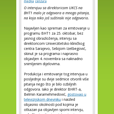
medija
cenzura
O intervjuu sa direktoricom UKCS na
BHT1 malo je odgovora a mnogo pitanja,
na koja niko još suštinski nije odgovorio.
Najavljen kao spreman za emitovanje u
programu BHT1 za 25. oktobar, bez
jasnog obrazloženja, intervju sa
direktoricom Univerzitetsko-kliničkog
centra Sarajevo, Sebijom Izetbegović,
skinut je sa programa i naprasno
objavljen 4. novembra sa naknadno
snimljenim dijelovima.
Produkcija i emitovanje tog intervjua u
posljednje su dvije sedmice otvorili više
pitanja nego što je bilo ozbiljnih
odgovora. Iako je direktor BHRT-a,
Belmin Karamehmedović,
gostovao u
televizijskom dnevniku
i naizled
objasnio okolnosti pod kojima je
otkazan pa objavljen sporni intervju,