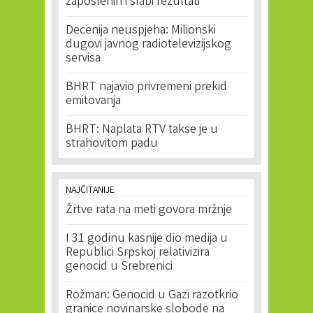
zaposlenih i slabi rezultati
Decenija neuspjeha: Milionski
dugovi javnog radiotelevizijskog
servisa
BHRT najavio privremeni prekid
emitovanja
BHRT: Naplata RTV takse je u
strahovitom padu
NAJČITANIJE
Žrtve rata na meti govora mržnje
I 31 godinu kasnije dio medija u
Republici Srpskoj relativizira
genocid u Srebrenici
Rožman: Genocid u Gazi razotkrio
granice novinarske slobode na