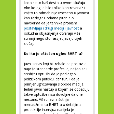
kako se to baš desilo u ovom slučaju
oko kojeg je bilo toliko kontroverzi? I
zašto to odmah nije izneseno u javnost
kao razlog? Dodatna pitanja o
navodima da je tehnika problem
postavljaju i drugi mediji i javnost
a
oskudna objašnjenja otvaraju više
sumnji nego što rasvjetljavaju cijeli
slučaj.
Koliko je oštećen ugled BHRT-a?
Javni servis koji bi trebalo da postavlja
najviše standarde profesije, našao se u
središtu optužbi da je podlegao
političkom pritisku, cenzuri, i da je
primjer ugrožavanja slobode medija.
Jedan javni nastup u kojem se odbacuju
takve optužbe nisu dovoljne da one i
nestanu. Višednevna šutnja
menadžmenta BHRT-a o detaljima
produkcije intervjua nanijela je