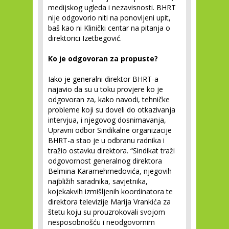
medijskog ugleda i nezavisnosti. BHRT
nije odgovorio niti na ponovljeni upit,
baš kao ni Klinički centar na pitanja o
direktorici Izetbegović.
Ko je odgovoran za propuste?
Iako je generalni direktor BHRT-a
najavio da su u toku provjere ko je
odgovoran za, kako navodi, tehničke
probleme koji su doveli do otkazivanja
intervjua, i njegovog dosnimavanja,
Upravni odbor Sindikalne organizacije
BHRT-a stao je u odbranu radnika i
tražio ostavku direktora. “Sindikat traži
odgovornost generalnog direktora
Belmina Karamehmedovića, njegovih
najbližih saradnika, savjetnika,
kojekakvih izmišljenih koordinatora te
direktora televizije Marija Vrankića za
štetu koju su prouzrokovali svojom
nesposobnošću i neodgovornim