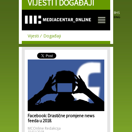
VIJESTI I DOGAĐAJI
Skip to
main
content
BHS
ENG
Vijesti
Događaji
Facebook: Drastične promjene news
feeda u 2018.
MCOnline Redakcija
15/01/2018