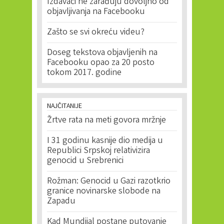
Izdavači ne zarađuju dovoljno od
objavljivanja na Facebooku
Zašto se svi okreću videu?
Doseg tekstova objavljenih na
Facebooku opao za 20 posto
tokom 2017. godine
NAJČITANIJE
Žrtve rata na meti govora mržnje
I 31 godinu kasnije dio medija u
Republici Srpskoj relativizira
genocid u Srebrenici
Rožman: Genocid u Gazi razotkrio
granice novinarske slobode na
Zapadu
Kad Mundijal postane putovanje