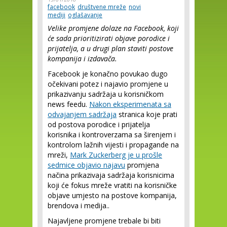
facebook
društvene mreže
novi
mediji
oglašavanje
Velike promjene dolaze na Facebook, koji
će sada prioritizirati objave porodice i
prijatelja, a u drugi plan staviti postove
kompanija i izdavača.
Facebook je konačno povukao dugo
očekivani potez i najavio promjene u
prikazivanju sadržaja u korisničkom
news feedu.
Nakon eksperimenata sa
odvajanjem sadržaja
stranica koje prati
od postova porodice i prijatelja
korisnika i kontroverzama sa širenjem i
kontrolom lažnih vijesti i propagande na
mreži,
Mark Zuckerberg je u prošle
sedmice objavio najavu
promjena
načina prikazivaja sadržaja korisnicima
koji će fokus mreže vratiti na korisničke
objave umjesto na postove kompanija,
brendova i medija..
Najavljene promjene trebale bi biti