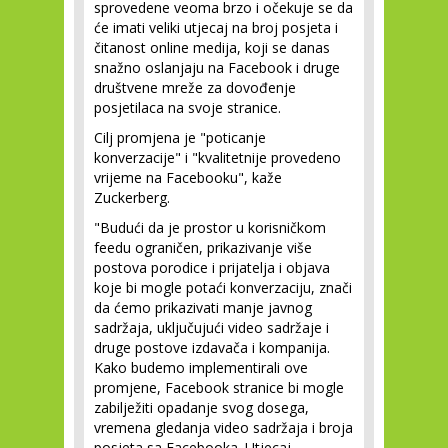
sprovedene veoma brzo i očekuje se da
će imati veliki utjecaj na broj posjeta i
čitanost online medija, koji se danas
snažno oslanjaju na Facebook i druge
društvene mreže za dovođenje
posjetilaca na svoje stranice.
Cilj promjena je "poticanje
konverzacije" i "kvalitetnije provedeno
vrijeme na Facebooku", kaže
Zuckerberg.
"Budući da je prostor u korisničkom
feedu ograničen, prikazivanje više
postova porodice i prijatelja i objava
koje bi mogle potaći konverzaciju, znači
da ćemo prikazivati manje javnog
sadržaja, uključujući video sadržaje i
druge postove izdavača i kompanija.
Kako budemo implementirali ove
promjene, Facebook stranice bi mogle
zabilježiti opadanje svog dosega,
vremena gledanja video sadržaja i broja
posjeta sa Facebooka. Utjecaj