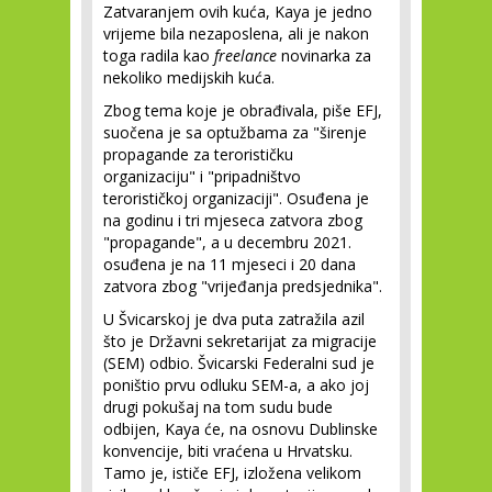
Zatvaranjem ovih kuća, Kaya je jedno
vrijeme bila nezaposlena, ali je nakon
toga radila kao
freelance
novinarka za
nekoliko medijskih kuća.
Zbog tema koje je obrađivala, piše EFJ,
suočena je sa optužbama za "širenje
propagande za terorističku
organizaciju" i "pripadništvo
terorističkoj organizaciji". Osuđena je
na godinu i tri mjeseca zatvora zbog
"propagande", a u decembru 2021.
osuđena je na 11 mjeseci i 20 dana
zatvora zbog "vrijeđanja predsjednika".
U Švicarskoj je dva puta zatražila azil
što je Državni sekretarijat za migracije
(SEM) odbio. Švicarski Federalni sud je
poništio prvu odluku SEM-a, a ako joj
drugi pokušaj na tom sudu bude
odbijen, Kaya će, na osnovu Dublinske
konvencije, biti vraćena u Hrvatsku.
Tamo je, ističe EFJ, izložena velikom