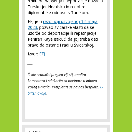
riziku od hapšenja i deportacije nazad u
Tursku jer Hrvatska ima dobre
diplomatske odnose s Turskom.
EFJ je u
rezoluciji usvojenoj 12. maja
2023.
pozvao švicarske vlasti da se
uzdrže od deportacije ili repatrijacije
Pehiran Kaye ističući da joj treba dati
pravo da ostane i radi u Švicarskoj.
Izvor:
EFJ
___
Želite sedmični pregled vijesti, analiza,
komentara i edukacija za novinare u Inboxu
Vašeg e-maila? Pretplatite se na naš besplatni
E-
bilten ovdje
.