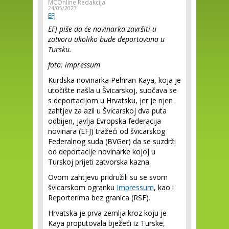
MCOnline Redakcija
24/05/2023
EFJ
EFJ piše da će novinarka završiti u
zatvoru ukoliko bude deportovana u
Tursku.
foto: impressum
Kurdska novinarka Pehiran Kaya, koja je
utočište našla u Švicarskoj, suočava se
s deportacijom u Hrvatsku, jer je njen
zahtjev za azil u Švicarskoj dva puta
odbijen, javlja Evropska federacija
novinara (EFJ) tražeći od švicarskog
Federalnog suda (BVGer) da se suzdrži
od deportacije novinarke kojoj u
Turskoj prijeti zatvorska kazna.
Ovom zahtjevu pridružili su se svom
švicarskom ogranku
Impressum
, kao i
Reporterima bez granica (RSF).
Hrvatska je prva zemlja kroz koju je
Kaya proputovala bježeći iz Turske,