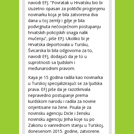
navodi EFJ. “Povratak u Hrvatsku bio bi
izuzetno opasan za politički progonjenu
novinarku koja je bila zatvorena dva
dana u toj zemlji i gdje je bila
podvrgnuta nečovječnom postupanju
hrvatskih policijskih snaga nalik
mučenju”, piše EFJ. Ukoliko bi je
Hrvatska deportovala u Tursku,
Švicarska bi bila odgovorna za to,
navodi EFJ, dodajući da je to u
suprotnosti sa ljudskim i
međunarodnim pravom.
Kaya je 15 godina radila kao novinarka
u Turskoj specijalizirajući se za ljudska
prava. EFJ piše da je razotkrivala
nepravedno postupanje prema
kurdskom narodu i radila za novine
orijentisane na žene. Pisala je za
novinsku agenciju Dicle i žensku
novinsku agenciju Jinha koje su po
Zakonu o vanrednom stanju u Turskoj,
donesenom 2015. godine, zatvorene.