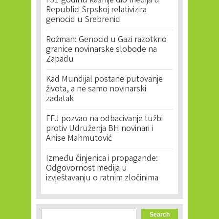
I 31 godinu kasnije dio medija u
Republici Srpskoj relativizira
genocid u Srebrenici
Rožman: Genocid u Gazi razotkrio
granice novinarske slobode na
Zapadu
Kad Mundijal postane putovanje
života, a ne samo novinarski
zadatak
EFJ pozvao na odbacivanje tužbi
protiv Udruženja BH novinari i
Anise Mahmutović
Između činjenica i propagande:
Odgovornost medija u
izvještavanju o ratnim zločinima
Search form
Search