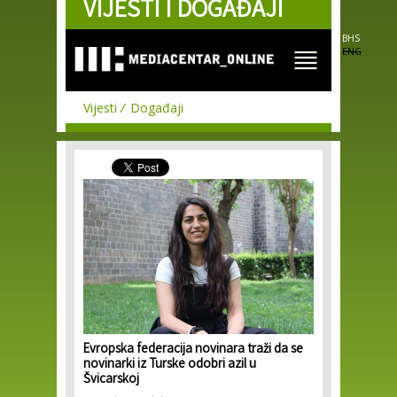
VIJESTI I DOGAĐAJI
Skip to
main
content
BHS
ENG
Vijesti
Događaji
Evropska federacija novinara traži da se
novinarki iz Turske odobri azil u
Švicarskoj